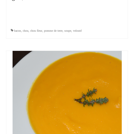
bacon
,
chou
,
chou fleur
,
pomme de terre
,
soupe
,
velouté