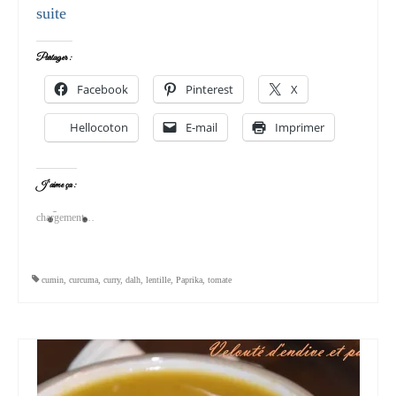
suite­­
Partager :
Facebook
Pinterest
X
Hellocoton
E-mail
Imprimer
J’aime ça :
chargement…
cumin
,
curcuma
,
curry
,
dalh
,
lentille
,
Paprika
,
tomate