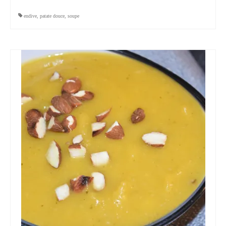
endive
,
patate douce
,
soupe