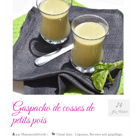
Gaspacho de cosses de
24
JUIN 2017
petits pois
par
Mamancadeborde
|
Classé dans :
Légumes
,
Recettes anti-gaspillage
,