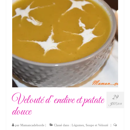
Velouté d’endive et patate
29
JAN 2018
douce
par
Mamancadeborde
|
Classé dans :
Légumes
,
Soupe et Velouté
|