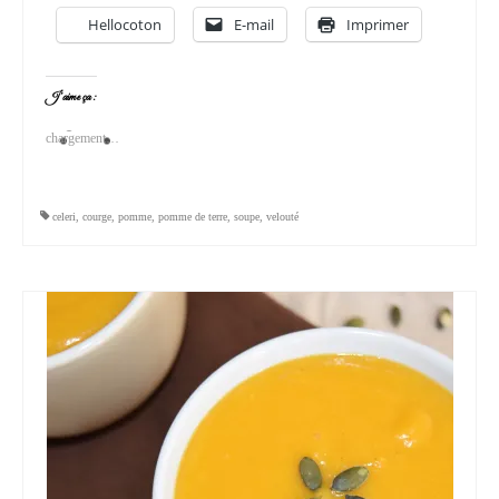
Hellocoton
E-mail
Imprimer
J’aime ça :
chargement…
celeri
,
courge
,
pomme
,
pomme de terre
,
soupe
,
velouté