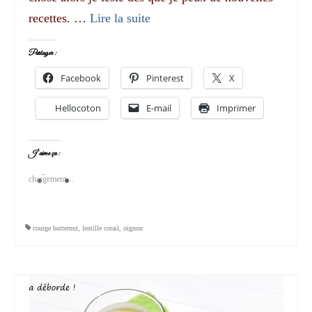
recettes. …
Lire la suite­­
Partager :
Facebook
Pinterest
X
Hellocoton
E-mail
Imprimer
J’aime ça :
chargement…
courge butternut
,
lentille corail
,
oignon