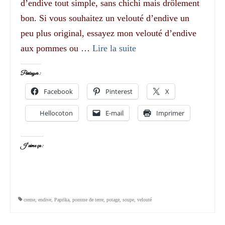
d’endive tout simple, sans chichi mais drôlement
bon. Si vous souhaitez un velouté d’endive un
peu plus original, essayez mon velouté d’endive
aux pommes ou …
Lire la suite­­
Partager :
Facebook
Pinterest
X
Hellocoton
E-mail
Imprimer
J’aime ça :
creme
,
endive
,
Paprika
,
pomme de terre
,
potage
,
soupe
,
velouté