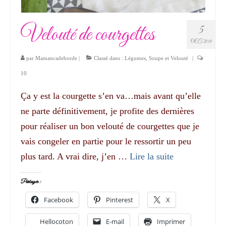
Velouté de courgettes
5
OCT 2018
par
Mamancadeborde
|
Classé dans :
Légumes
,
Soupe et Velouté
|
10
Ça y est la courgette s’en va…mais avant qu’elle
ne parte définitivement, je profite des dernières
pour réaliser un bon velouté de courgettes que je
vais congeler en partie pour le ressortir un peu
plus tard. A vrai dire, j’en …
Lire la suite­­
Partager :
Facebook
Pinterest
X
Hellocoton
E-mail
Imprimer