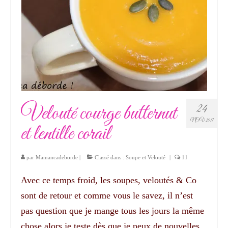
Velouté courge butternut
24
NOV 2017
et lentille corail
par
Mamancadeborde
|
Classé dans :
Soupe et Velouté
|
11
Avec ce temps froid, les soupes, veloutés & Co
sont de retour et comme vous le savez, il n’est
pas question que je mange tous les jours la même
chose alors je teste dès que je peux de nouvelles