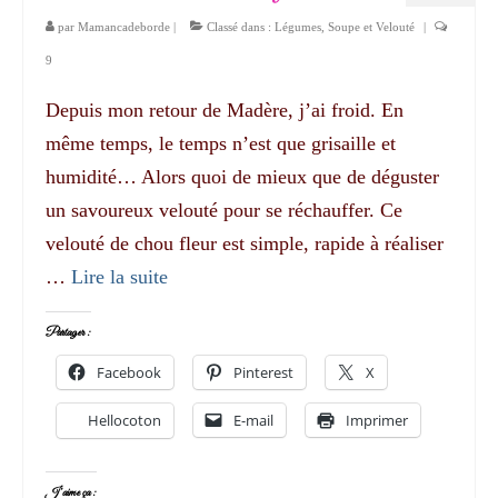
par
Mamancadeborde
|
Classé dans :
Légumes
,
Soupe et Velouté
|
9
Depuis mon retour de Madère, j’ai froid. En
même temps, le temps n’est que grisaille et
humidité… Alors quoi de mieux que de déguster
un savoureux velouté pour se réchauffer. Ce
velouté de chou fleur est simple, rapide à réaliser
…
Lire la suite­­
Partager :
Facebook
Pinterest
X
Hellocoton
E-mail
Imprimer
J’aime ça :