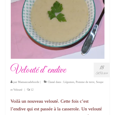
Velouté d’endive
18
FÉV 2019
par
Mamancadeborde
|
Classé dans :
Légumes
,
Pomme de terre
,
Soupe
et Velouté
|
12
Voilà un nouveau velouté. Cette fois c’est
l’endive qui est passée à la casserole. Un velouté