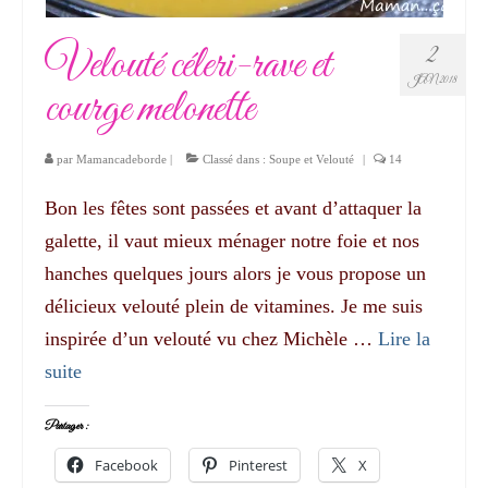
Velouté céleri-rave et
2
JAN 2018
courge melonette
par
Mamancadeborde
|
Classé dans :
Soupe et Velouté
|
14
Bon les fêtes sont passées et avant d’attaquer la
galette, il vaut mieux ménager notre foie et nos
hanches quelques jours alors je vous propose un
délicieux velouté plein de vitamines. Je me suis
inspirée d’un velouté vu chez Michèle …
Lire la
suite­­
Partager :
Facebook
Pinterest
X