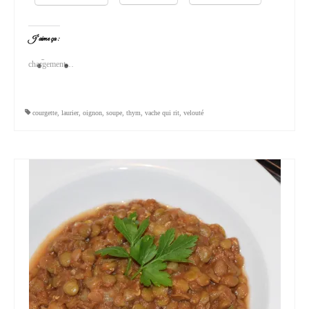
J’aime ça :
chargement…
courgette
,
laurier
,
oignon
,
soupe
,
thym
,
vache qui rit
,
velouté