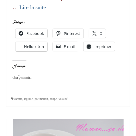
…
Lire la suite­­
Partager :
Facebook
Pinterest
X
Hellocoton
E-mail
Imprimer
J’aime ça :
chargement…
carotte
,
legume
,
potimarron
,
soupe
,
velouté