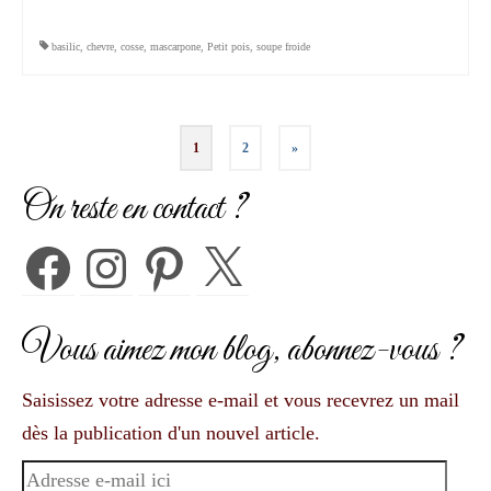
basilic
,
chevre
,
cosse
,
mascarpone
,
Petit pois
,
soupe froide
Pagination
1
2
»
des
On reste en contact ?
publications
Facebook
Instagram
Pinterest
X
Vous aimez mon blog, abonnez-vous ?
Saisissez votre adresse e-mail et vous recevrez un mail
dès la publication d'un nouvel article.
Adresse