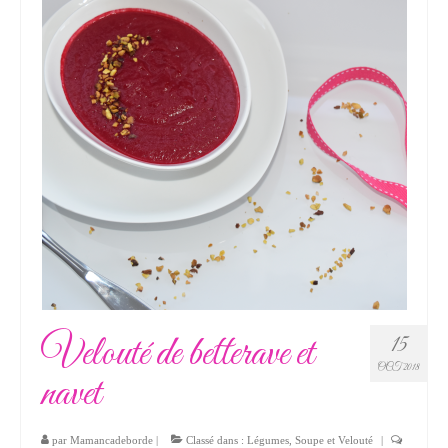
Velouté de betterave et
15
OCT 2018
navet
par
Mamancadeborde
|
Classé dans :
Légumes
,
Soupe et Velouté
|