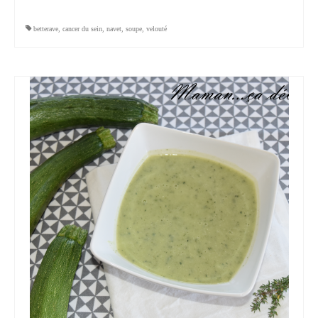
betterave
,
cancer du sein
,
navet
,
soupe
,
velouté