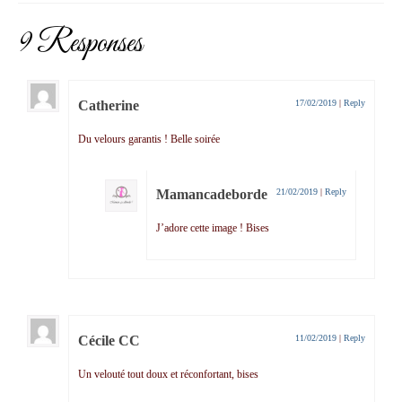
9 Responses
Catherine
17/02/2019
|
Reply
Du velours garantis ! Belle soirée
Mamancadeborde
21/02/2019
|
Reply
J’adore cette image ! Bises
Cécile CC
11/02/2019
|
Reply
Un velouté tout doux et réconfortant, bises