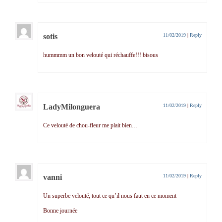
sotis
11/02/2019
|
Reply
hummmm un bon velouté qui réchauffe!!! bisous
LadyMilonguera
11/02/2019
|
Reply
Ce velouté de chou-fleur me plait bien…
vanni
11/02/2019
|
Reply
Un superbe velouté, tout ce qu’il nous faut en ce moment
Bonne journée