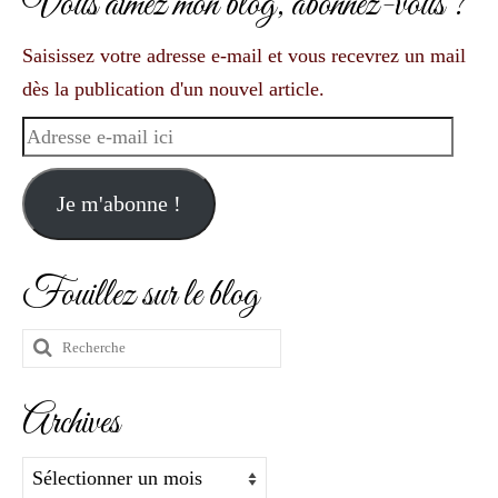
Vous aimez mon blog, abonnez-vous ?
Saisissez votre adresse e-mail et vous recevrez un mail
dès la publication d'un nouvel article.
Adresse
e-
mail
Je m'abonne !
ici
Fouillez sur le blog
Rechercher
:
Archives
Archives