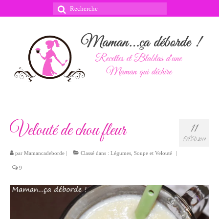
Rechercher
:
Velouté de chou fleur
11
FÉV 2019
par
Mamancadeborde
|
Classé dans :
Légumes
,
Soupe et Velouté
|
9