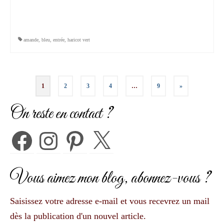
amande
,
bleu
,
entrée
,
haricot vert
Pagination
1
2
3
4
…
9
»
des
On reste en contact ?
publications
Facebook
Instagram
Pinterest
X
Vous aimez mon blog, abonnez-vous ?
Saisissez votre adresse e-mail et vous recevrez un mail
dès la publication d'un nouvel article.