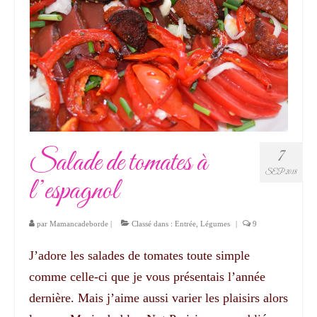
Salade de tomates à
7
SEP 2018
l’espagnol
par
Mamancadeborde
|
Classé dans :
Entrée
,
Légumes
|
9
J’adore les salades de tomates toute simple
comme celle-ci que je vous présentais l’année
dernière. Mais j’aime aussi varier les plaisirs alors