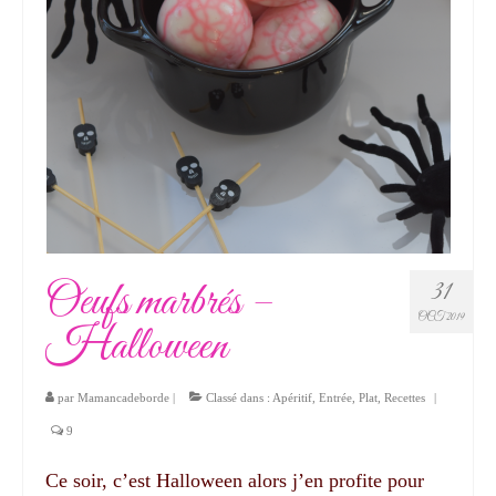
Oeufs marbrés –
31
OCT 2019
Halloween
par
Mamancadeborde
|
Classé dans :
Apéritif
,
Entrée
,
Plat
,
Recettes
|
9
Ce soir, c’est Halloween alors j’en profite pour