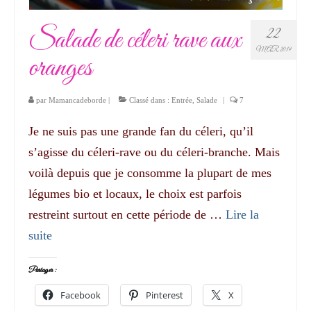
Salade de céleri rave aux
22
MAR 2019
oranges
par
Mamancadeborde
|
Classé dans :
Entrée
,
Salade
|
7
Je ne suis pas une grande fan du céleri, qu’il
s’agisse du céleri-rave ou du céleri-branche. Mais
voilà depuis que je consomme la plupart de mes
légumes bio et locaux, le choix est parfois
restreint surtout en cette période de …
Lire la
suite­­
Partager :
Facebook
Pinterest
X