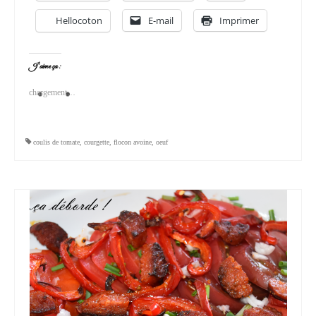
Hellocoton
E-mail
Imprimer
J’aime ça :
chargement…
coulis de tomate
,
courgette
,
flocon avoine
,
oeuf