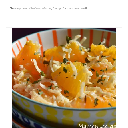
champignon
,
ciboulette
,
echalote
,
fromage frais
,
macaron
,
persil