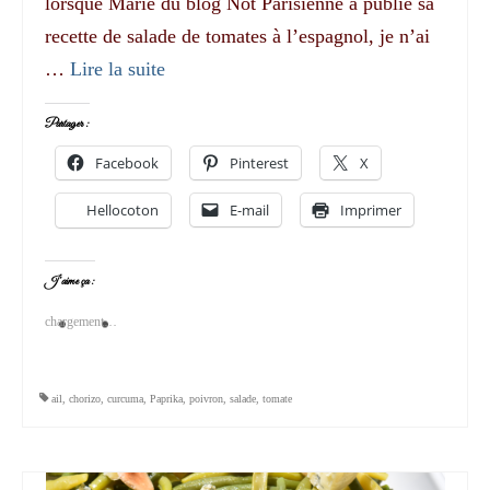
lorsque Marie du blog Not Parisienne a publié sa
recette de salade de tomates à l’espagnol, je n’ai
…
Lire la suite­­
Partager :
Facebook
Pinterest
X
Hellocoton
E-mail
Imprimer
J’aime ça :
chargement…
ail
,
chorizo
,
curcuma
,
Paprika
,
poivron
,
salade
,
tomate