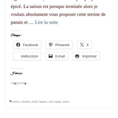
épicé. La saison est presque terminée alors je
voulais absolument vous proposer cette terrine de
panais et …
Lire la suite­­
Partager :
Facebook
Pinterest
X
Hellocoton
E-mail
Imprimer
J’aime ça :
chargement…
carotte
,
colombo
,
entrée
,
legume
,
oeuf
,
panais
,
terrine