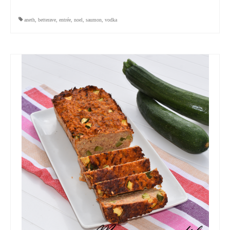
aneth
,
betterave
,
entrée
,
noel
,
saumon
,
vodka