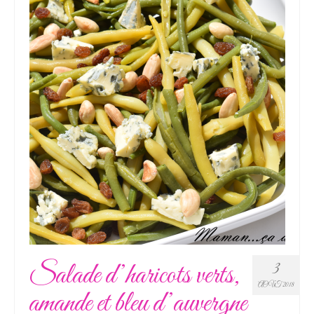
Salade d’haricots verts,
3
AOÛT 2018
amande et bleu d’auvergne