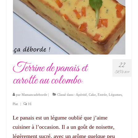
Terrine de panais et
22
FÉV 2019
carotte au colombo
par
Mamancadeborde
|
Classé dans :
Apéritif
,
Cake
,
Entrée
,
Légumes
,
Plat
|
16
Le panais est un légume oublié que j’aime
cuisiner à l’occasion. Il a un goût de noisette,
légèrement sucré, avec un arôme quelque peu