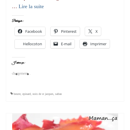
…
Lire la suite­­
Partager :
Facebook
Pinterest
X
Hellocoton
E-mail
Imprimer
J’aime ça :
chargement…
beurre
,
epinard
,
noix de st jacques
,
safran