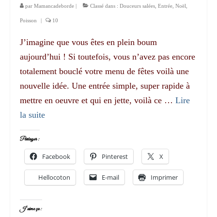
par
Mamancadeborde
|
Classé dans :
Douceurs salées
,
Entrée
,
Noël
,
Poisson
|
10
J’imagine que vous êtes en plein boum
aujourd’hui ! Si toutefois, vous n’avez pas encore
totalement bouclé votre menu de fêtes voilà une
nouvelle idée. Une entrée simple, super rapide à
mettre en oeuvre et qui en jette, voilà ce …
Lire
la suite­­
Partager :
Facebook
Pinterest
X
Hellocoton
E-mail
Imprimer
J’aime ça :