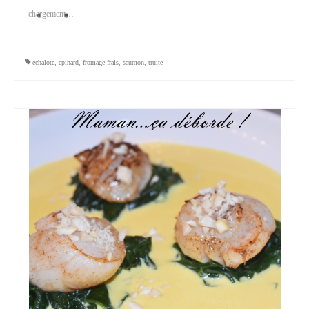
chargement…
echalote
,
epinard
,
fromage frais
,
saumon
,
truite