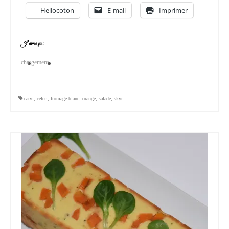
Hellocoton
E-mail
Imprimer
J’aime ça :
chargement…
carvi
,
celeri
,
fromage blanc
,
orange
,
salade
,
skyr