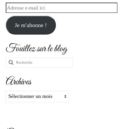
Adresse
e-
mail
Je m'abonne !
ici
Fouillez sur le blog
Rechercher
:
Archives
Archives