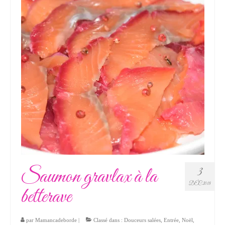
Saumon gravlax à la
3
DÉC 2018
betterave
par
Mamancadeborde
|
Classé dans :
Douceurs salées
,
Entrée
,
Noël
,