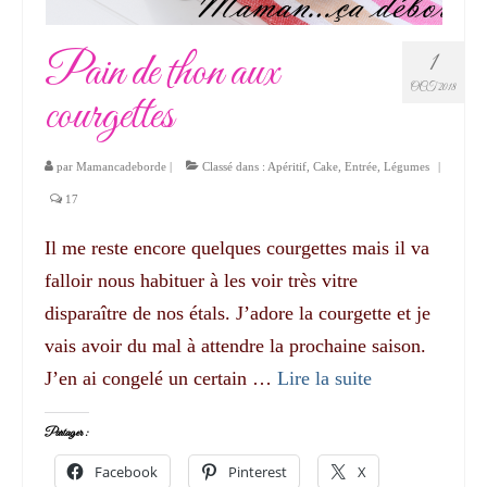
Pain de thon aux
1
OCT 2018
courgettes
par
Mamancadeborde
|
Classé dans :
Apéritif
,
Cake
,
Entrée
,
Légumes
|
17
Il me reste encore quelques courgettes mais il va
falloir nous habituer à les voir très vitre
disparaître de nos étals. J’adore la courgette et je
vais avoir du mal à attendre la prochaine saison.
J’en ai congelé un certain …
Lire la suite­­
Partager :
Facebook
Pinterest
X