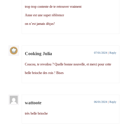
trop trop contente de te retrouver vraiment
Anne est une super référence
on n’est jamais déçus!
Cooking Julia
07/01/2024
|
Reply
Coucou, te revoilou ? Quelle bonne nouvelle, et merci pour cette
belle brioche des rois ! Bises
wattoote
06/01/2024
|
Reply
très belle brioche