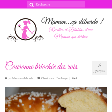
Rechercher
:
Couronne briochée des rois
6
JAN 2024
par
Mamancadeborde
|
Classé dans :
Boulange
|
4