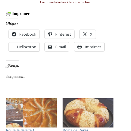
Couronne briochée à la sortie du four
Imprimer
Partager :
Facebook
Pinterest
X
Hellocoton
E-mail
Imprimer
J’aime ça :
chargement…
Roule la galette !
Rosca de Reyes