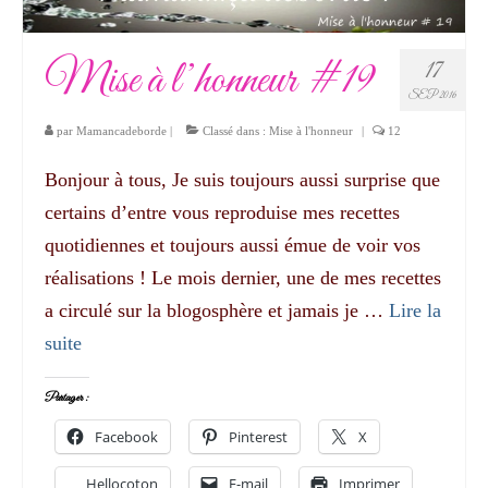
Mise à l’honneur #19
17
SEP 2016
par
Mamancadeborde
|
Classé dans :
Mise à l'honneur
|
12
Bonjour à tous, Je suis toujours aussi surprise que
certains d’entre vous reproduise mes recettes
quotidiennes et toujours aussi émue de voir vos
réalisations ! Le mois dernier, une de mes recettes
a circulé sur la blogosphère et jamais je …
Lire la
suite­­
Partager :
Facebook
Pinterest
X
Hellocoton
E-mail
Imprimer