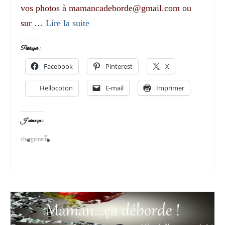
vos photos à mamancadeborde@gmail.com ou
sur …
Lire la suite­­
Partager :
Facebook
Pinterest
X
Hellocoton
E-mail
Imprimer
J’aime ça :
chargement…