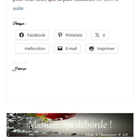
suite­­
Partager :
Facebook
Pinterest
X
Hellocoton
E-mail
Imprimer
J’aime ça :