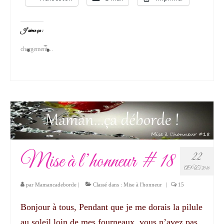
J’aime ça :
chargement…
Mise à l’honneur # 18
22
AOÛT 2016
par
Mamancadeborde
|
Classé dans :
Mise à l'honneur
|
15
Bonjour à tous, Pendant que je me dorais la pilule
au soleil loin de mes fourneaux, vous n’avez pas