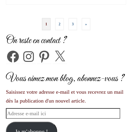
Pagination
1
2
3
»
des
On reste en contact ?
publications
Facebook
Instagram
Pinterest
X
Vous aimez mon blog, abonnez-vous ?
Saisissez votre adresse e-mail et vous recevrez un mail
dès la publication d'un nouvel article.
Adresse
e-
mail
Je m'abonne !