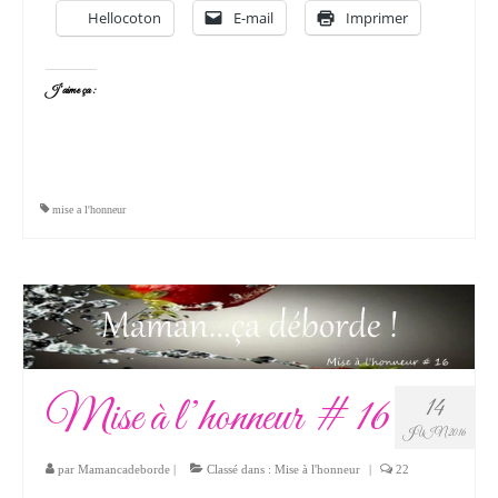
Hellocoton
E-mail
Imprimer
J’aime ça :
mise a l'honneur
Mise à l’honneur # 16
14
JUIN 2016
par
Mamancadeborde
|
Classé dans :
Mise à l'honneur
|
22