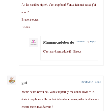
Ah les vanilles kipferl, c’est trop bon! J’en ai fait moi aussi, j’ai
adoré!
Bravo à toutes.
Bisous
Mamancadeborde
30/01/2017
|
Reply
C’est carrément addictif ! Bisous
gut
29/01/2017
|
Reply
Même de les revoir ces Vanille kipferl ça me donne envie !! ils
étaient trop bons et ils ont fait le bonheur de ma petite famille alors
encore merci ma séverine !