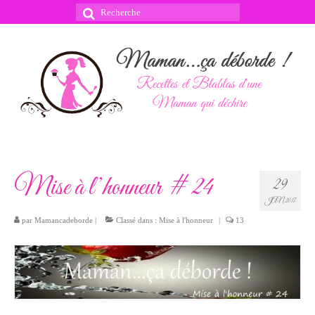
Rechercher
:
Mise à l’honneur # 24
29
JAN 2017
par
Mamancadeborde
|
Classé dans :
Mise à l'honneur
|
13