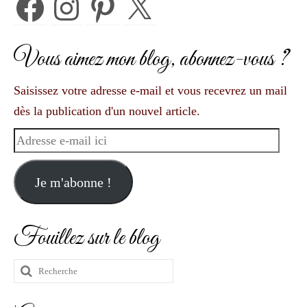
Facebook
Instagram
Pinterest
X
Vous aimez mon blog, abonnez-vous ?
Saisissez votre adresse e-mail et vous recevrez un mail
dès la publication d'un nouvel article.
Adresse
e-
mail
Je m'abonne !
ici
Fouillez sur le blog
Rechercher
: