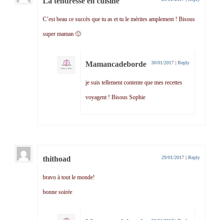
La tendresse en cuisine
C’est beau ce succès que tu as et tu le mérites amplement ! Bisous
super maman 🙂
Mamancadeborde
30/01/2017
|
Reply
je suis tellement contente que mes recettes
voyagent ! Bisous Sophie
thithoad
29/01/2017
|
Reply
bravo à tout le monde!
bonne soirée