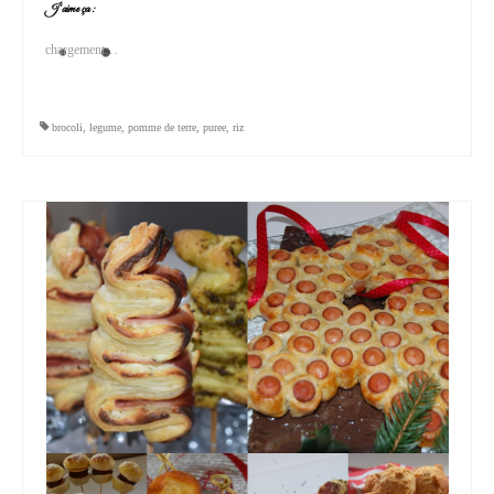
J’aime ça :
chargement…
brocoli
,
legume
,
pomme de terre
,
puree
,
riz