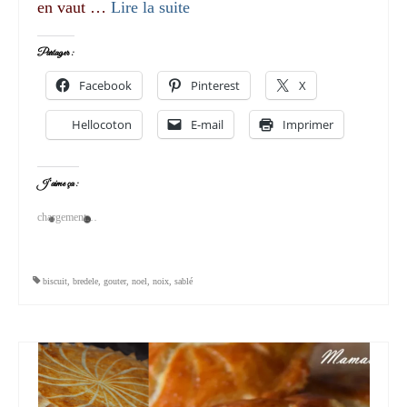
en vaut …
Lire la suite­­
Partager :
Facebook
Pinterest
X
Hellocoton
E-mail
Imprimer
J’aime ça :
chargement…
biscuit
,
bredele
,
gouter
,
noel
,
noix
,
sablé