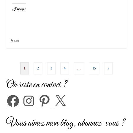
J’aime ça :
noel
Pagination
1
2
3
4
…
15
»
des
On reste en contact ?
publications
Facebook
Instagram
Pinterest
X
Vous aimez mon blog, abonnez-vous ?