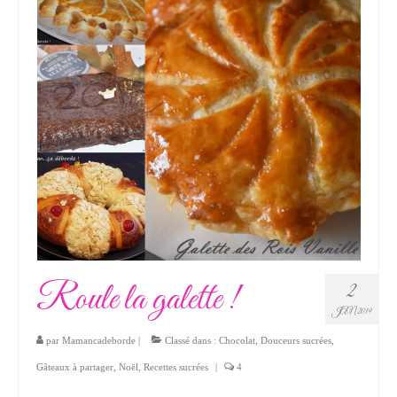
Roule la galette !
2
JAN 2019
par
Mamancadeborde
|
Classé dans :
Chocolat
,
Douceurs sucrées
,
Gâteaux à partager
,
Noël
,
Recettes sucrées
|
4