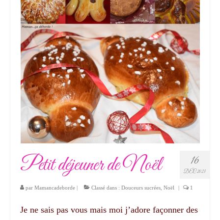
Petit déjeuner de Noël
16
DÉC 2023
par
Mamancadeborde
|
Classé dans :
Douceurs sucrées
,
Noël
|
1
Je ne sais pas vous mais moi j’adore façonner des