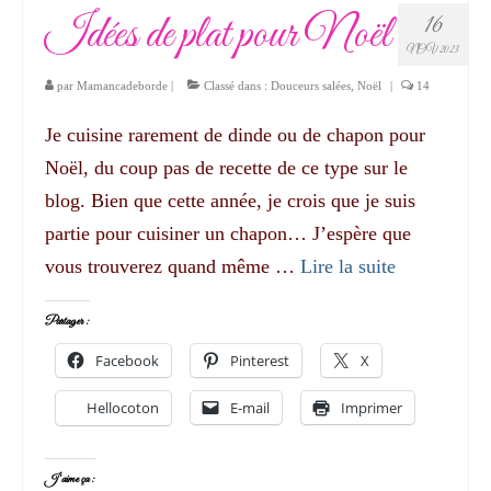
Idées de plat pour Noël
16
NOV 2023
par
Mamancadeborde
|
Classé dans :
Douceurs salées
,
Noël
|
14
Je cuisine rarement de dinde ou de chapon pour
Noël, du coup pas de recette de ce type sur le
blog. Bien que cette année, je crois que je suis
partie pour cuisiner un chapon… J’espère que
vous trouverez quand même …
Lire la suite­­
Partager :
Facebook
Pinterest
X
Hellocoton
E-mail
Imprimer
J’aime ça :