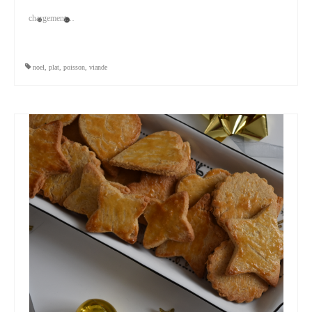
chargement…
noel
,
plat
,
poisson
,
viande