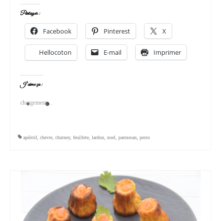
Partager :
Facebook
Pinterest
X
Hellocoton
E-mail
Imprimer
J’aime ça :
chargement…
apéritif
,
chevre
,
chutney
,
feuillete
,
lardon
,
noel
,
parmesan
,
pesto