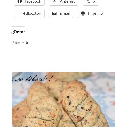
Facebook
Pinterest
X
Hellocoton
E-mail
Imprimer
J’aime ça :
chargement…