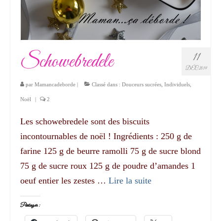
Schowebredele
11
DÉC 2019
par
Mamancadeborde
|
Classé dans :
Douceurs sucrées
,
Individuels
,
Noël
|
2
Les schowebredele sont des biscuits
incontournables de noël ! Ingrédients : 250 g de
farine 125 g de beurre ramolli 75 g de sucre blond
75 g de sucre roux 125 g de poudre d’amandes 1
oeuf entier les zestes …
Lire la suite­­
Partager :