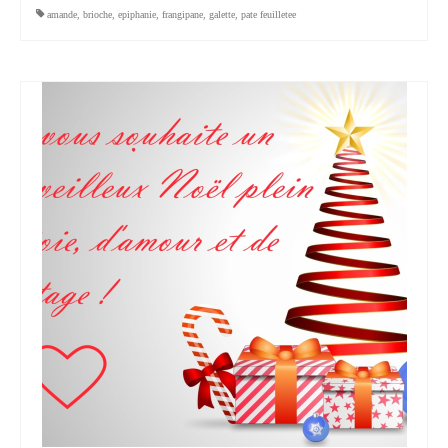
amande
,
brioche
,
epiphanie
,
frangipane
,
galette
,
pate feuilletee