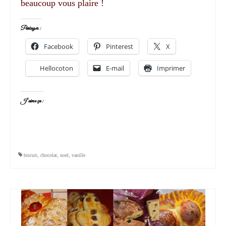
beaucoup vous plaire !
Partager :
Facebook
Pinterest
X
Hellocoton
E-mail
Imprimer
J’aime ça :
biscuit
,
chocolat
,
noel
,
vanille