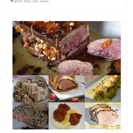
apéritif
,
blinis
,
noel
,
saumon