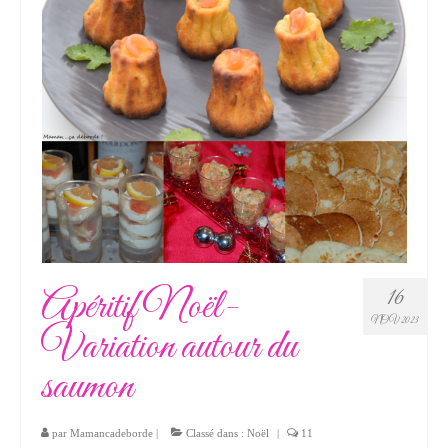
Apéritif Noël-
16
NOV 2023
Variation autour du
saumon
par
Mamancadeborde
|
Classé dans :
Noël
|
11