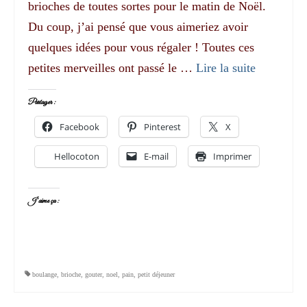
brioches de toutes sortes pour le matin de Noël.
Du coup, j’ai pensé que vous aimeriez avoir
quelques idées pour vous régaler ! Toutes ces
petites merveilles ont passé le …
Lire la suite­­
Partager :
Facebook
Pinterest
X
Hellocoton
E-mail
Imprimer
J’aime ça :
boulange
,
brioche
,
gouter
,
noel
,
pain
,
petit déjeuner