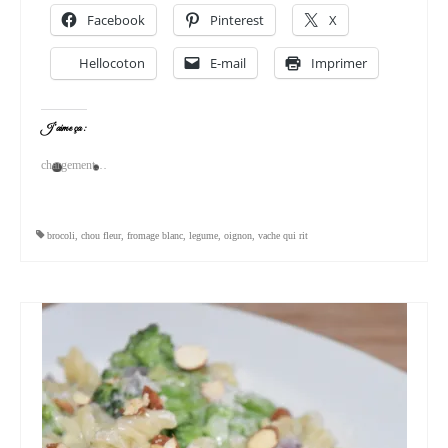
Facebook
Pinterest
X
Hellocoton
E-mail
Imprimer
J’aime ça :
chargement…
brocoli
,
chou fleur
,
fromage blanc
,
legume
,
oignon
,
vache qui rit