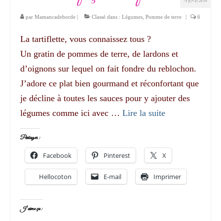
NOV 2018
par
Mamancadeborde
|
Classé dans :
Légumes
,
Pomme de terre
|
6
La tartiflette, vous connaissez tous ?
Un gratin de pommes de terre, de lardons et
d’oignons sur lequel on fait fondre du reblochon.
J’adore ce plat bien gourmand et réconfortant que
je décline à toutes les sauces pour y ajouter des
légumes comme ici avec …
Lire la suite­­
Partager :
Facebook
Pinterest
X
Hellocoton
E-mail
Imprimer
J’aime ça :