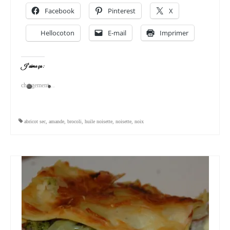
Facebook
Pinterest
X
Hellocoton
E-mail
Imprimer
J’aime ça :
chargement…
abricot sec
,
amande
,
brocoli
,
huile noisette
,
noisette
,
noix