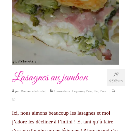
Lasagnes au jambon
19
NOV 2015
par
Mamancadeborde
|
Classé dans :
Légumes
,
Pâte
,
Plat
,
Porc
|
30
Ici, nous aimons beaucoup les lasagnes et moi
j’adore les décliner à l’infini ! Et tant qu’à faire
j’essaie d’y glisser des légumes ! Alors quand j’ai