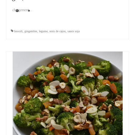
chargement…
brocoli
,
gingembre
,
legume
,
noix de cajou
,
sauce soja