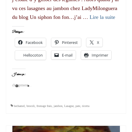
vu ces lasagnes au jambon chez LadyMilonguera
du blog Un siphon fon fon…j’ai …
Lire la suite­­
Partager :
Facebook
Pinterest
X
Hellocoton
E-mail
Imprimer
J’aime ça :
chargement…
bechamel
,
brocoli
,
fromage frais
,
jambon
,
Lasagne
,
pate
,
ricotta