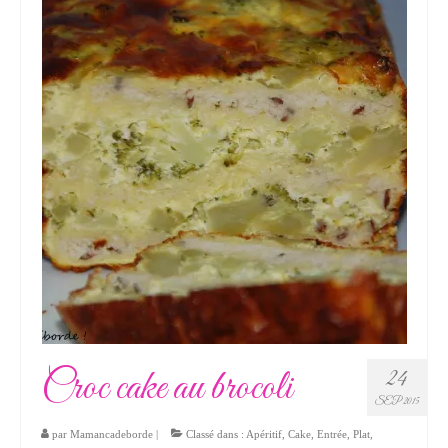
Croc cake au brocoli
24
SEP 2015
par
Mamancadeborde
|
Classé dans :
Apéritif
,
Cake
,
Entrée
,
Plat
,