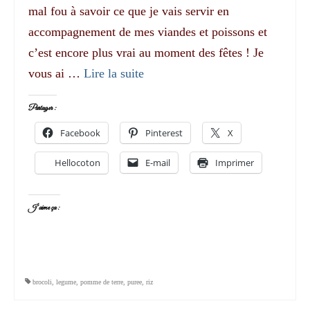
mal fou à savoir ce que je vais servir en
accompagnement de mes viandes et poissons et
c’est encore plus vrai au moment des fêtes ! Je
vous ai …
Lire la suite­­
Partager :
Facebook
Pinterest
X
Hellocoton
E-mail
Imprimer
J’aime ça :
brocoli
,
legume
,
pomme de terre
,
puree
,
riz