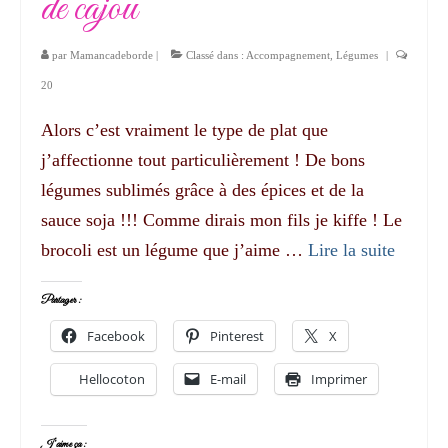
de cajou
par
Mamancadeborde
|
Classé dans :
Accompagnement
,
Légumes
|
20
Alors c’est vraiment le type de plat que
j’affectionne tout particulièrement ! De bons
légumes sublimés grâce à des épices et de la
sauce soja !!! Comme dirais mon fils je kiffe ! Le
brocoli est un légume que j’aime …
Lire la suite­­
Partager :
Facebook
Pinterest
X
Hellocoton
E-mail
Imprimer
J’aime ça :