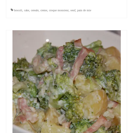
brocoli
,
cake
,
cereale
,
creme
,
croque monsieur
,
oeuf
,
pain de mie