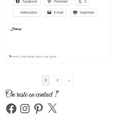
Facebook
Pinterest
X
Hellocoton
E-mail
Imprimer
J’aime ça :
brocoli
,
crème fraiche
,
lardon
,
oeuf
,
quiche
Pagination
1
2
»
des
On reste en contact ?
publications
Facebook
Instagram
Pinterest
X