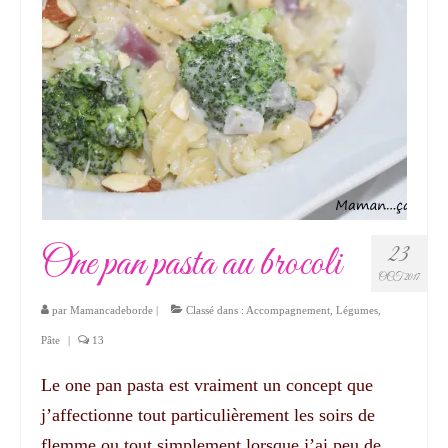
One pan pasta au brocoli
23
OCT 2017
par
Mamancadeborde
|
Classé dans :
Accompagnement
,
Légumes
,
Pâte
|
13
Le one pan pasta est vraiment un concept que
j’affectionne tout particulièrement les soirs de
flemme ou tout simplement lorsque j’ai peu de