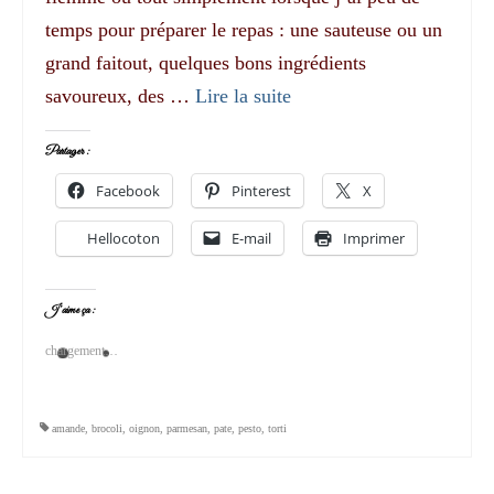
temps pour préparer le repas : une sauteuse ou un
grand faitout, quelques bons ingrédients
savoureux, des …
Lire la suite­­
Partager :
Facebook
Pinterest
X
Hellocoton
E-mail
Imprimer
J’aime ça :
chargement…
amande
,
brocoli
,
oignon
,
parmesan
,
pate
,
pesto
,
torti