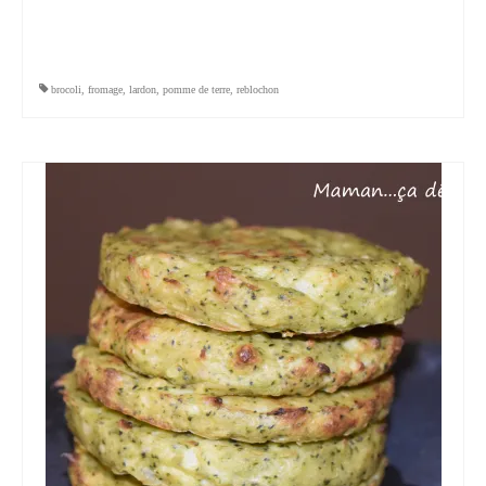
brocoli
,
fromage
,
lardon
,
pomme de terre
,
reblochon