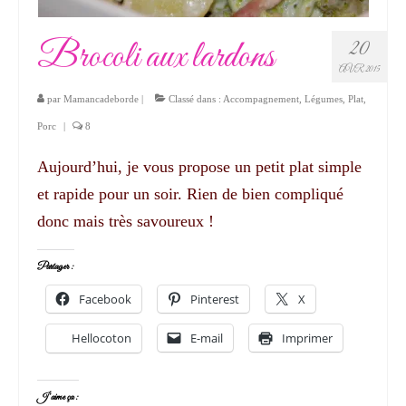
Brocoli aux lardons
20
AVR 2015
par
Mamancadeborde
|
Classé dans :
Accompagnement
,
Légumes
,
Plat
,
Porc
|
8
Aujourd’hui, je vous propose un petit plat simple
et rapide pour un soir. Rien de bien compliqué
donc mais très savoureux !
Partager :
Facebook
Pinterest
X
Hellocoton
E-mail
Imprimer
J’aime ça :