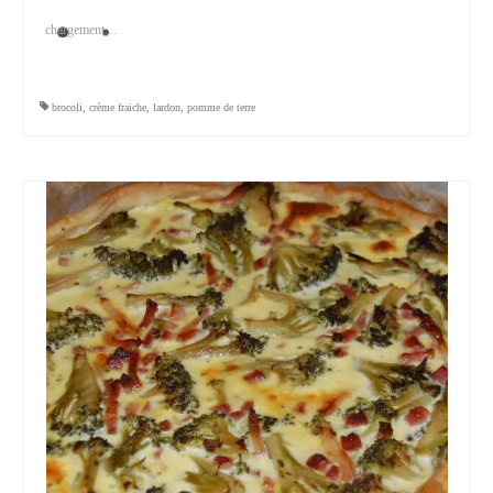
chargement…
brocoli
,
crème fraiche
,
lardon
,
pomme de terre