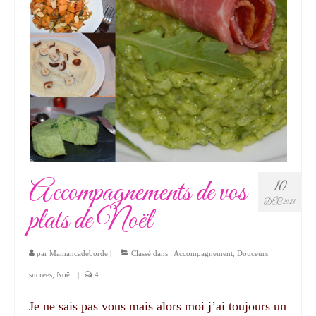
Accompagnements de vos
10
DÉC 2023
plats de Noël
par
Mamancadeborde
|
Classé dans :
Accompagnement
,
Douceurs
sucrées
,
Noël
|
4
Je ne sais pas vous mais alors moi j’ai toujours un