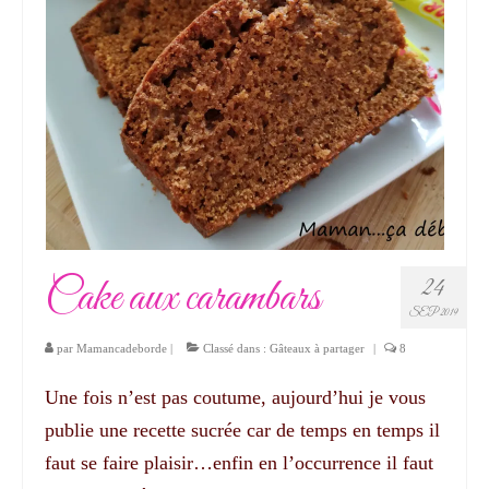
Cake aux carambars
24
SEP 2019
par
Mamancadeborde
|
Classé dans :
Gâteaux à partager
|
8
Une fois n’est pas coutume, aujourd’hui je vous
publie une recette sucrée car de temps en temps il
faut se faire plaisir…enfin en l’occurrence il faut