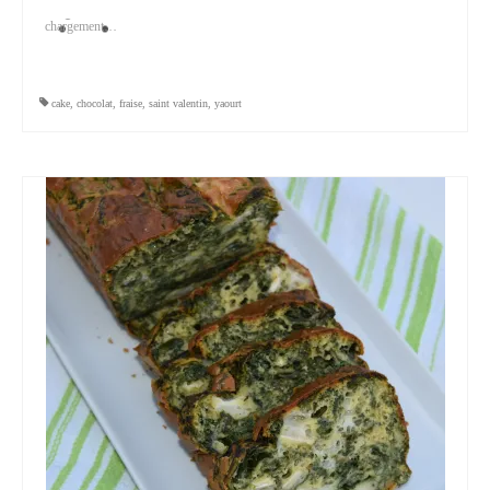
chargement…
cake
,
chocolat
,
fraise
,
saint valentin
,
yaourt