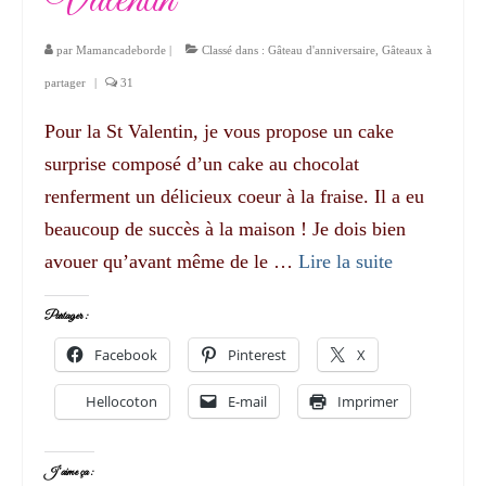
Valentin
par
Mamancadeborde
|
Classé dans :
Gâteau d'anniversaire
,
Gâteaux à
partager
|
31
Pour la St Valentin, je vous propose un cake
surprise composé d’un cake au chocolat
renferment un délicieux coeur à la fraise. Il a eu
beaucoup de succès à la maison ! Je dois bien
avouer qu’avant même de le …
Lire la suite­­
Partager :
Facebook
Pinterest
X
Hellocoton
E-mail
Imprimer
J’aime ça :