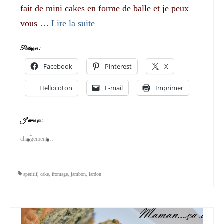
fait de mini cakes en forme de balle et je peux
vous …
Lire la suite­­
Partager :
Facebook
Pinterest
X
Hellocoton
E-mail
Imprimer
J’aime ça :
chargement…
apéritif
,
cake
,
fromage
,
jambon
,
lardon