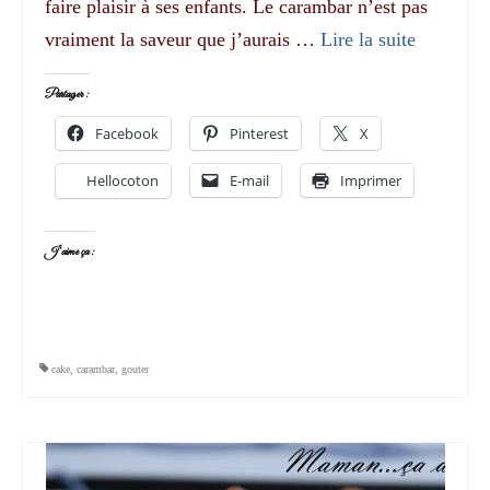
faire plaisir à ses enfants. Le carambar n’est pas
vraiment la saveur que j’aurais …
Lire la suite­­
Partager :
Facebook
Pinterest
X
Hellocoton
E-mail
Imprimer
J’aime ça :
cake
,
carambar
,
gouter