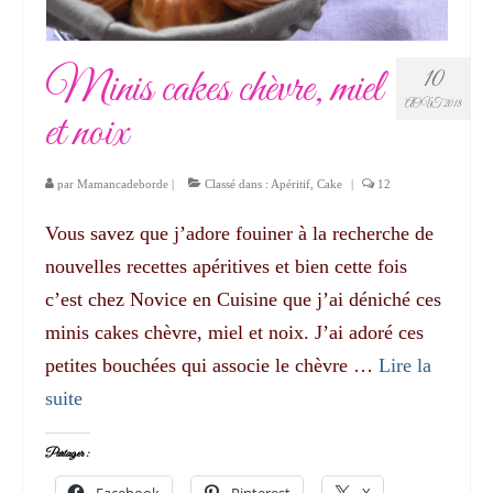
Minis cakes chèvre, miel
10
AOÛT 2018
et noix
par
Mamancadeborde
|
Classé dans :
Apéritif
,
Cake
|
12
Vous savez que j’adore fouiner à la recherche de
nouvelles recettes apéritives et bien cette fois
c’est chez Novice en Cuisine que j’ai déniché ces
minis cakes chèvre, miel et noix. J’ai adoré ces
petites bouchées qui associe le chèvre …
Lire la
suite­­
Partager :
Facebook
Pinterest
X