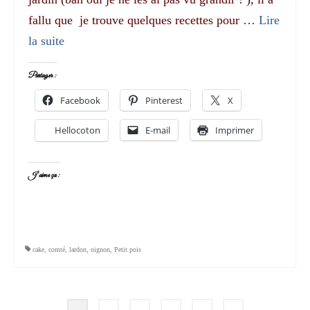
fallu que je trouve quelques recettes pour …
Lire
la suite­­
Partager :
Facebook
Pinterest
X
Hellocoton
E-mail
Imprimer
J’aime ça :
cake
,
comté
,
lardon
,
oignon
,
Petit pois
Pagination