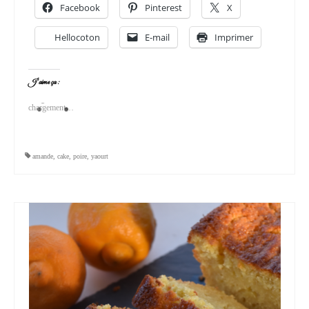
Facebook
Pinterest
X
Hellocoton
E-mail
Imprimer
J’aime ça :
chargement…
amande
,
cake
,
poire
,
yaourt