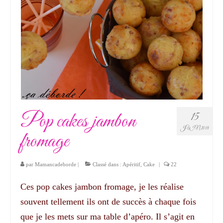
Pop cakes jambon
15
JUIN 2018
fromage
par
Mamancadeborde
|
Classé dans :
Apéritif
,
Cake
|
22
Ces pop cakes jambon fromage, je les réalise
souvent tellement ils ont de succès à chaque fois
que je les mets sur ma table d’apéro. Il s’agit en