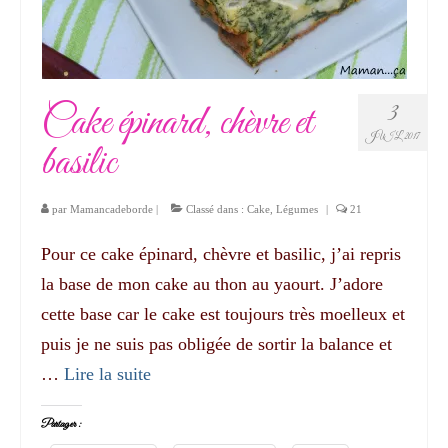
Cake épinard, chèvre et
3
JUIL 2017
basilic
par
Mamancadeborde
|
Classé dans :
Cake
,
Légumes
|
21
Pour ce cake épinard, chèvre et basilic, j’ai repris
la base de mon cake au thon au yaourt. J’adore
cette base car le cake est toujours très moelleux et
puis je ne suis pas obligée de sortir la balance et
…
Lire la suite­­
Partager :