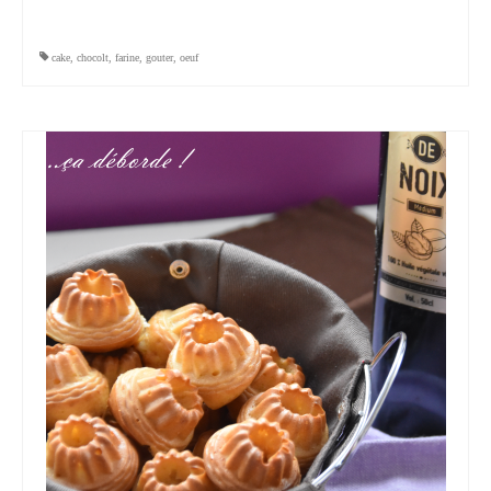
cake
,
chocolt
,
farine
,
gouter
,
oeuf