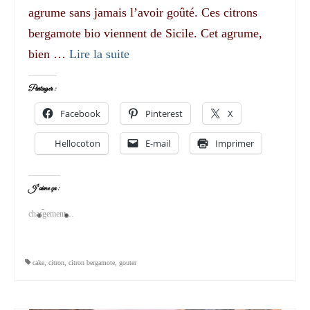
agrume sans jamais l’avoir goûté. Ces citrons
bergamote bio viennent de Sicile. Cet agrume,
bien …
Lire la suite­­
Partager :
Facebook
Pinterest
X
Hellocoton
E-mail
Imprimer
J’aime ça :
chargement…
cake
,
citron
,
citron bergamote
,
gouter