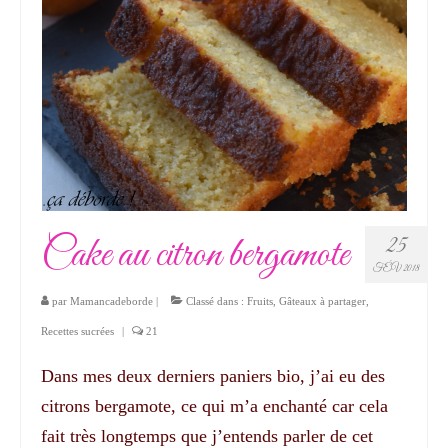
Cake au citron bergamote
25
FÉV 2018
par
Mamancadeborde
|
Classé dans :
Fruits
,
Gâteaux à partager
,
Recettes sucrées
|
21
Dans mes deux derniers paniers bio, j’ai eu des
citrons bergamote, ce qui m’a enchanté car cela
fait très longtemps que j’entends parler de cet