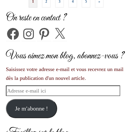
1
2
3
4
5
»
des
On reste en contact ?
publications
Facebook
Instagram
Pinterest
X
Vous aimez mon blog, abonnez-vous ?
Saisissez votre adresse e-mail et vous recevrez un mail
dès la publication d'un nouvel article.
Adresse
e-
mail
Je m'abonne !
ici