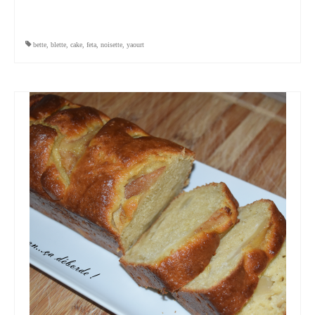
bette
,
blette
,
cake
,
feta
,
noisette
,
yaourt