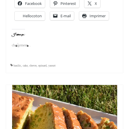
Facebook
Pinterest
X
Hellocoton
E-mail
Imprimer
J’aime ça :
chargement…
basilic
,
cake
,
chevre
,
epinard
,
yaourt