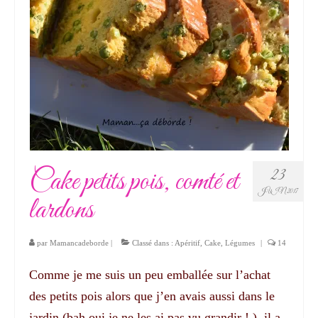
Cake petits pois, comté et
23
JUIN 2017
lardons
par
Mamancadeborde
|
Classé dans :
Apéritif
,
Cake
,
Légumes
|
14
Comme je me suis un peu emballée sur l’achat
des petits pois alors que j’en avais aussi dans le
jardin (bah oui je ne les ai pas vu grandir ! ), il a