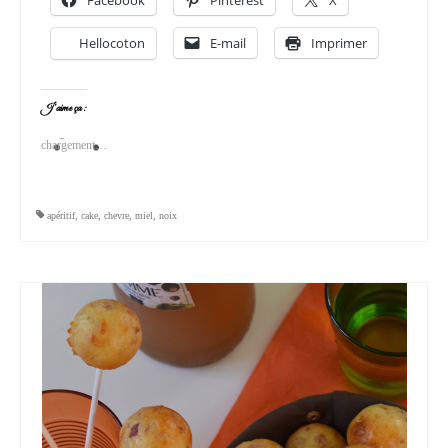
Hellocoton
E-mail
Imprimer
J’aime ça :
chargement…
apéritif
,
cake
,
chevre
,
miel
,
noix