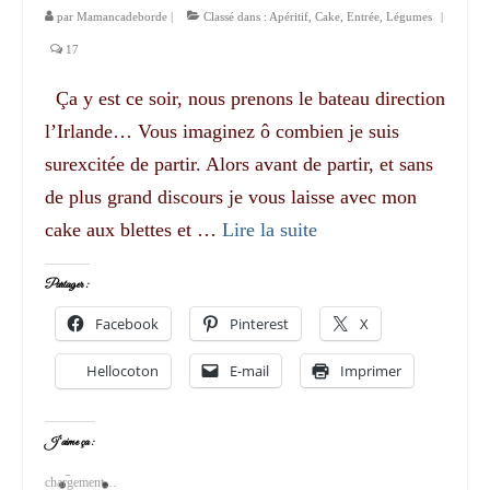
par
Mamancadeborde
|
Classé dans :
Apéritif
,
Cake
,
Entrée
,
Légumes
|
17
Ça y est ce soir, nous prenons le bateau direction
l’Irlande… Vous imaginez ô combien je suis
surexcitée de partir. Alors avant de partir, et sans
de plus grand discours je vous laisse avec mon
cake aux blettes et …
Lire la suite­­
Partager :
Facebook
Pinterest
X
Hellocoton
E-mail
Imprimer
J’aime ça :
chargement…