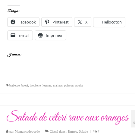
Partager :
Facebook
Pinterest
X
Hellocoton
E-mail
Imprimer
J’aime ça :
barbecue
,
boeuf
,
brochette
,
legume
,
marinae
,
poisson
,
poulet
Salade de céleri rave aux oranges
par
Mamancadeborde
|
Classé dans :
Entrée
,
Salade
|
7