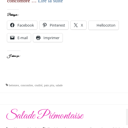
concombre …
Lire la suite­­
Partager :
Facebook
Pinterest
X
Hellocoton
E-mail
Imprimer
J’aime ça :
betterave
,
concombre
,
crudité
,
pain pita
,
salade
Salade Piémontaise