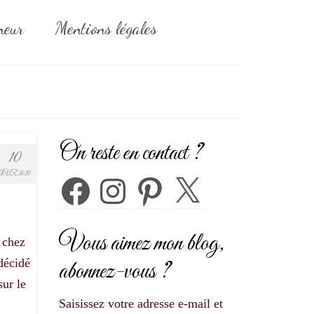
neur
Mentions légales
On reste en contact ?
10
AVR 2020
Facebook
Instagram
Pinterest
X
Vous aimez mon blog,
r chez
 décidé
abonnez-vous ?
sur le
Saisissez votre adresse e-mail et