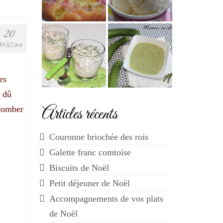
20
OÛT 2018
rs
i dû
Articles récents
 tomber
Couronne briochée des rois
Galette franc comtoise
Biscuits de Noël
Petit déjeuner de Noël
Accompagnements de vos plats
de Noël