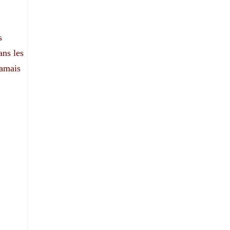
s
ans les
jamais