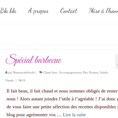
Bla bla
A propos
Contact
Mise à l’hon
Spécial barbecue
par
Mamancadeborde
|
Classé dans :
Accompagnement
,
Plat
,
Poisson
,
Salade
,
Viande
|
16
Il fait beau, il fait chaud et nous sommes obligés de reste
nous ! Alors autant joindre l’utile à l’agréable ! J’ai donc
de vous faire une petite sélection des recettes disponibles 
blog pour agrémenter vos …
Lire la suite­­