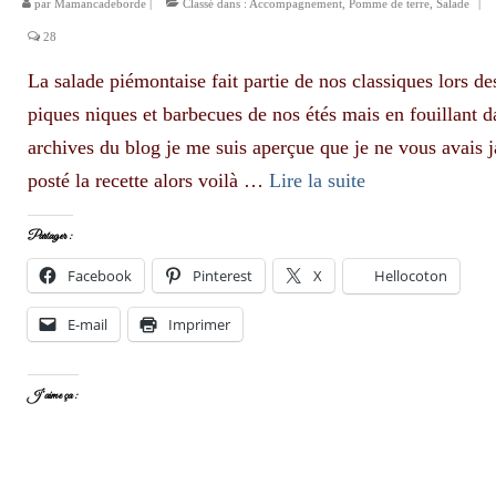
par
Mamancadeborde
|
Classé dans :
Accompagnement
,
Pomme de terre
,
Salade
|
28
La salade piémontaise fait partie de nos classiques lors de
piques niques et barbecues de nos étés mais en fouillant d
archives du blog je me suis aperçue que je ne vous avais 
posté la recette alors voilà …
Lire la suite­­
Partager :
Facebook
Pinterest
X
Hellocoton
E-mail
Imprimer
J’aime ça :