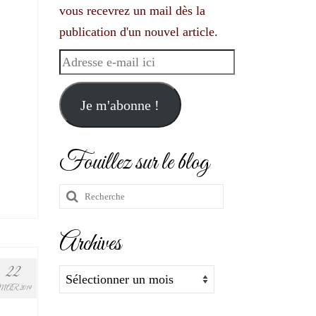
vous recevrez un mail dès la
publication d'un nouvel article.
Adresse
e-
mail
Je m'abonne !
ici
Fouillez sur le blog
Rechercher
:
Archives
22
Archives
MAR 2019