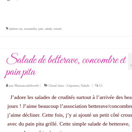
jambon cru
,
mozzarella
,
pate
,
salade
,
tomate
Salade de betterave, concombre et
pain pita
par
Mamancadeborde
|
Classé dans :
Légumes
,
Salade
|
15
J’adore les salades de crudités surtout à l’arrivée des be
jours ! J’aime beaucoup l’association betterave/concombr
j’aime décliner. Cette fois, j’y ai ajouté un petit côté crous
avec du pain pita grillé. Cette simple salade de betterave,