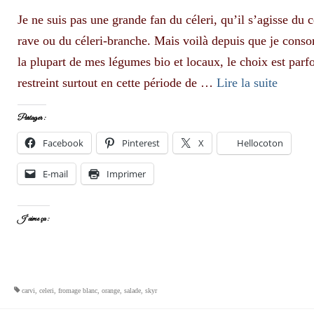
Je ne suis pas une grande fan du céleri, qu’il s’agisse du c
rave ou du céleri-branche. Mais voilà depuis que je con
la plupart de mes légumes bio et locaux, le choix est parfo
restreint surtout en cette période de …
Lire la suite­­
Partager :
Facebook
Pinterest
X
Hellocoton
E-mail
Imprimer
J’aime ça :
carvi
,
celeri
,
fromage blanc
,
orange
,
salade
,
skyr