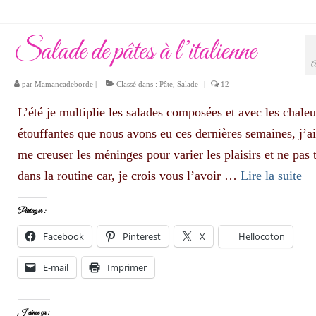
Salade de pâtes à l’italienne
A
par
Mamancadeborde
|
Classé dans :
Pâte
,
Salade
|
12
L’été je multiplie les salades composées et avec les chaleu
étouffantes que nous avons eu ces dernières semaines, j’a
me creuser les méninges pour varier les plaisirs et ne pas
dans la routine car, je crois vous l’avoir …
Lire la suite­­
Partager :
Facebook
Pinterest
X
Hellocoton
E-mail
Imprimer
J’aime ça :