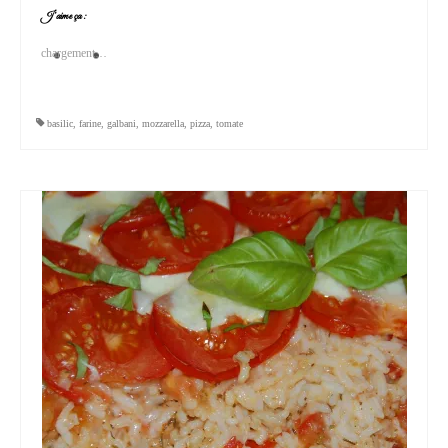
J’aime ça :
chargement…
basilic
,
farine
,
galbani
,
mozzarella
,
pizza
,
tomate