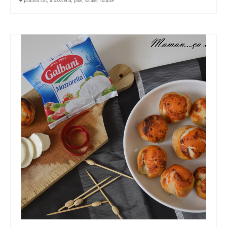
jambon cru
,
mozzarella
,
pate
,
salade
,
tomate