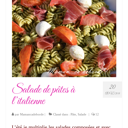
Salade de pâtes à
20
AOÛT 2018
l’italienne
par
Mamancadeborde
|
Classé dans :
Pâte
,
Salade
|
12
L’été je multiplie les salades composées et avec