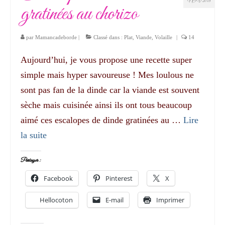
NOV 2018
gratinées au chorizo
par
Mamancadeborde
|
Classé dans :
Plat
,
Viande
,
Volaille
|
14
Aujourd’hui, je vous propose une recette super
simple mais hyper savoureuse ! Mes loulous ne
sont pas fan de la dinde car la viande est souvent
sèche mais cuisinée ainsi ils ont tous beaucoup
aimé ces escalopes de dinde gratinées au …
Lire
la suite­­
Partager :
Facebook
Pinterest
X
Hellocoton
E-mail
Imprimer