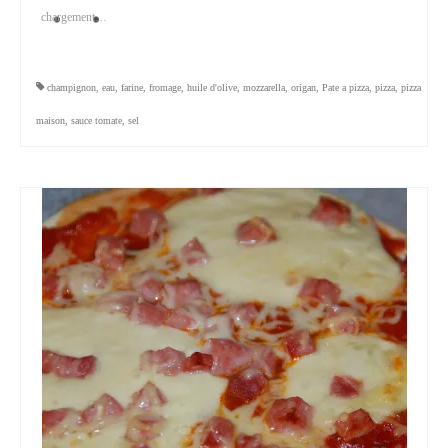
chargement…
champignon
,
eau
,
farine
,
fromage
,
huile d'olive
,
mozzarella
,
origan
,
Pate a pizza
,
pizza
,
pizza
maison
,
sauce tomate
,
sel