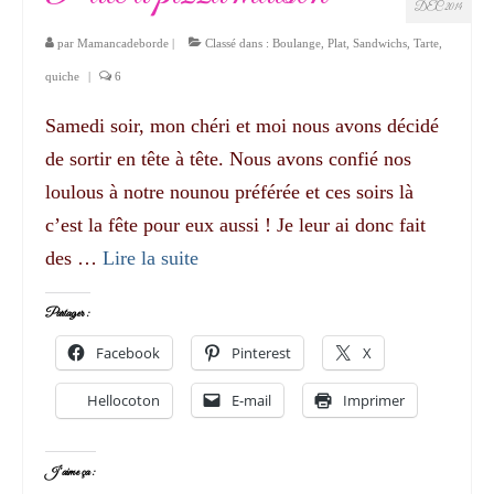
DÉC 2014
par
Mamancadeborde
|
Classé dans :
Boulange
,
Plat
,
Sandwichs
,
Tarte,
quiche
|
6
Samedi soir, mon chéri et moi nous avons décidé
de sortir en tête à tête. Nous avons confié nos
loulous à notre nounou préférée et ces soirs là
c’est la fête pour eux aussi ! Je leur ai donc fait
des …
Lire la suite­­
Partager :
Facebook
Pinterest
X
Hellocoton
E-mail
Imprimer
J’aime ça :