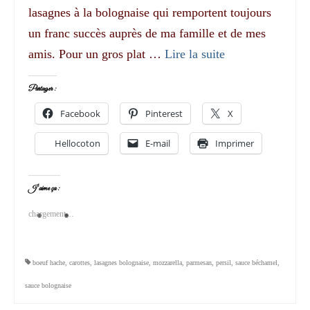
lasagnes à la bolognaise qui remportent toujours
un franc succès auprès de ma famille et de mes
amis. Pour un gros plat …
Lire la suite­­
Partager :
Facebook
Pinterest
X
Hellocoton
E-mail
Imprimer
J’aime ça :
chargement…
boeuf hache
,
carottes
,
lasagnes bolognaise
,
mozzarella
,
parmesan
,
persil
,
sauce béchamel
,
sauce bolognaise