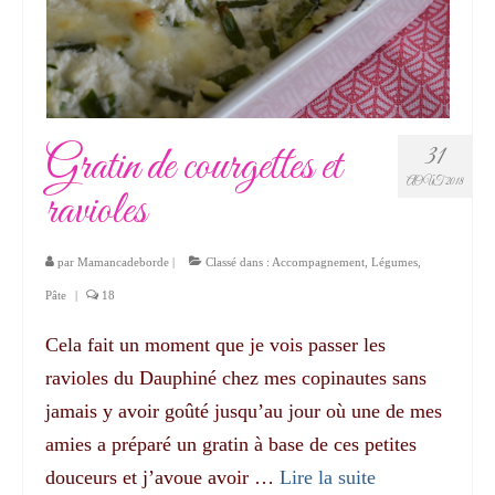
Gratin de courgettes et
31
AOÛT 2018
ravioles
par
Mamancadeborde
|
Classé dans :
Accompagnement
,
Légumes
,
Pâte
|
18
Cela fait un moment que je vois passer les
ravioles du Dauphiné chez mes copinautes sans
jamais y avoir goûté jusqu’au jour où une de mes
amies a préparé un gratin à base de ces petites
douceurs et j’avoue avoir …
Lire la suite­­