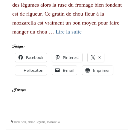
des légumes alors la ruse du fromage bien fondant
est de rigueur. Ce gratin de chou fleur à la
mozzarella est vraiment un bon moyen pour faire
manger du chou …
Lire la suite­­
Partager :
Facebook
Pinterest
X
Hellocoton
E-mail
Imprimer
J’aime ça :
chou fleur
,
creme
,
legume
,
mozzarella