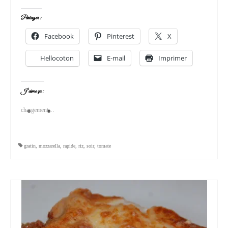
Partager :
Facebook
Pinterest
X
Hellocoton
E-mail
Imprimer
J’aime ça :
chargement…
gratin
,
mozzarella
,
rapide
,
riz
,
soir
,
tomate