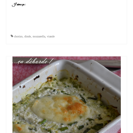
J’aime ça :
chorizo
,
dinde
,
mozzarella
,
viande