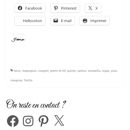
Facebook
Pinterest
X
Hellocoton
E-mail
Imprimer
J’aime ça :
bacon
,
champignon
,
courgette
,
gelette de blé
,
gruyère
,
jambon
,
mozzarella
,
origan
,
pizza
,
tomapizza
,
Tortilla
On reste en contact ?
Facebook
Instagram
Pinterest
X