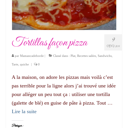
Tortillas façon pizza
9
NOV 2014
par
Mamancadeborde
|
Classé dans :
Plat
,
Recettes salées
,
Sandwichs
,
Tarte, quiche
|
0
A la maison, on adore les pizzas mais voilà c’est
pas terrible pour la ligne alors j’ai trouvé une idée
pour alléger un peu tout ça : utiliser une tortilla
(galette de blé) en guise de pâte à pizza. Tout …
Lire la suite­­
Partager :