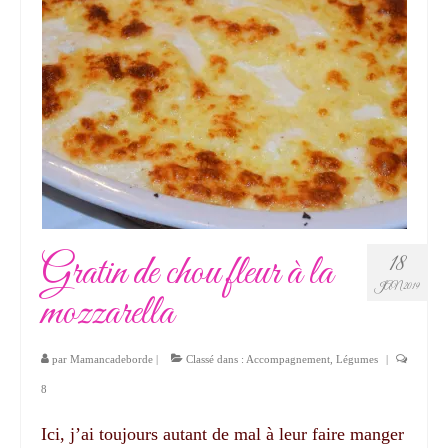
Gratin de chou fleur à la
18
JAN 2019
mozzarella
par
Mamancadeborde
|
Classé dans :
Accompagnement
,
Légumes
|
8
Ici, j’ai toujours autant de mal à leur faire manger