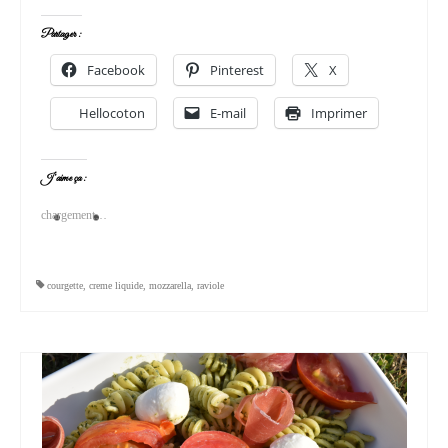
Partager :
Facebook
Pinterest
X
Hellocoton
E-mail
Imprimer
J’aime ça :
chargement…
courgette
,
creme liquide
,
mozzarella
,
raviole