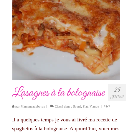
Lasagnes à la bolognaise
25
JAN 2015
par
Mamancadeborde
|
Classé dans :
Boeuf
,
Plat
,
Viande
|
7
Il a quelques temps je vous ai livré ma recette de
spaghettis à la bolognaise. Aujourd’hui, voici mes