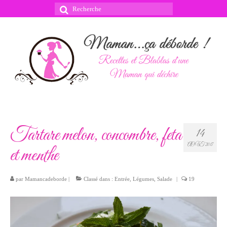
Rechercher
:
Tartare melon, concombre, feta
14
AOÛT 2017
et menthe
par
Mamancadeborde
|
Classé dans :
Entrée
,
Légumes
,
Salade
|
19