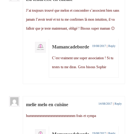
J’ai toujours trouvé que melon et concombre s’associent bien sans
jamais l’avoir testé et toi tu me confirmes là mon intuition, il va
falloir que je teste maintenant, obligé ! Bisous super maman 🙂
Mamancadeborde
19/08/2017
|
Reply
C’est vraiment une super association ! Si tu
testes tu me diras. Gros bisous Sophie
melie melo en cuisine
14/08/2017
|
Reply
hummmmmmmmmmmmmmmmm frais et sympa
19/08/2017
|
Reply