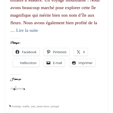
avons beaucoup marché pour explorer cette île
magnifique qui mérite bien son nom d’île aux
fleurs. Nous avons également bien profité de la
…
Lire la suite­­
Partager :
Facebook
Pinterest
X
Hellocoton
E-mail
Imprimer
J’aime ça :
chargement…
boulange
,
madère
,
pain
,
patate douce
,
portugal