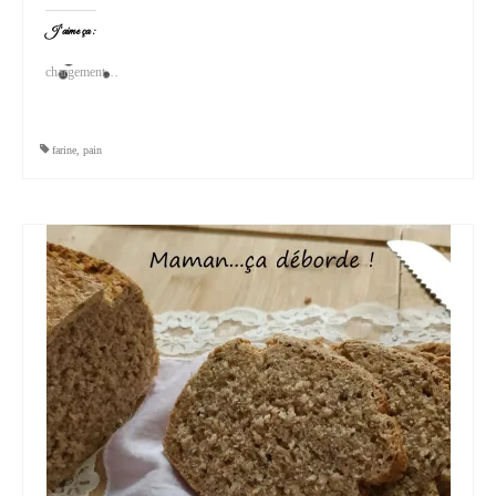
J’aime ça :
chargement…
farine
,
pain