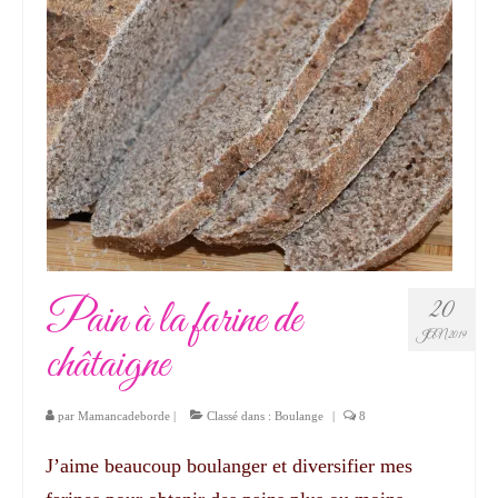
Pain à la farine de
20
JAN 2019
châtaigne
par
Mamancadeborde
|
Classé dans :
Boulange
|
8
J’aime beaucoup boulanger et diversifier mes