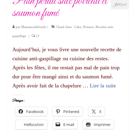
Pain perdu salé poireau et
JAN 2019
saumon fumé
par
Mamancadeborde
|
Classé dans :
Cake
,
Poisson
,
Recettes anti-
gaspillage
|
12
Aujourd’hui, je vous livre une nouvelle recette de
cuisine anti-gaspillage ou cuisine des restes.
Après les fêtes, il me restait pas mal de pain trop
dur pour être mangé ainsi et du saumon fumé.
Après avoir fait de la chapelure …
Lire la suite­­
Partager :
Facebook
Pinterest
X
Hellocoton
E-mail
Imprimer