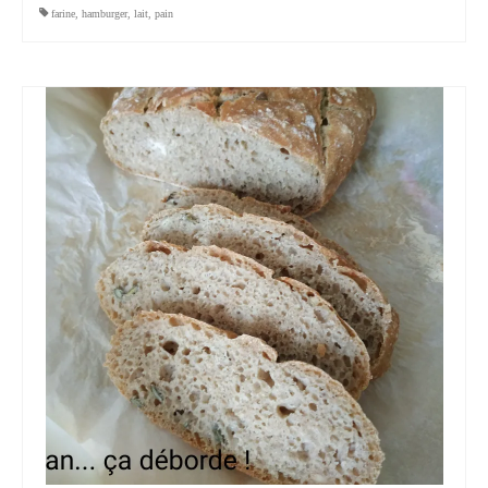
farine
,
hamburger
,
lait
,
pain