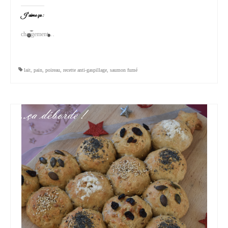
J’aime ça :
chargement…
lait
,
pain
,
poireau
,
recette anti-gaspillage
,
saumon fumé