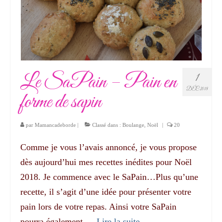
Le SaPain – Pain en
1
DÉC 2018
forme de sapin
par
Mamancadeborde
|
Classé dans :
Boulange
,
Noël
|
20
Comme je vous l’avais annoncé, je vous propose
dès aujourd’hui mes recettes inédites pour Noël
2018. Je commence avec le SaPain…Plus qu’une
recette, il s’agit d’une idée pour présenter votre
pain lors de votre repas. Ainsi votre SaPain
pourra également …
Lire la suite­­