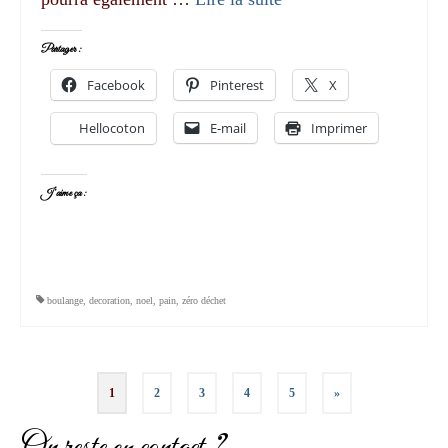
Partager :
Facebook
Pinterest
X
Hellocoton
E-mail
Imprimer
J’aime ça :
boulange
,
decoration
,
noel
,
pain
,
zéro déchet
Pagination
1
2
3
4
5
»
des