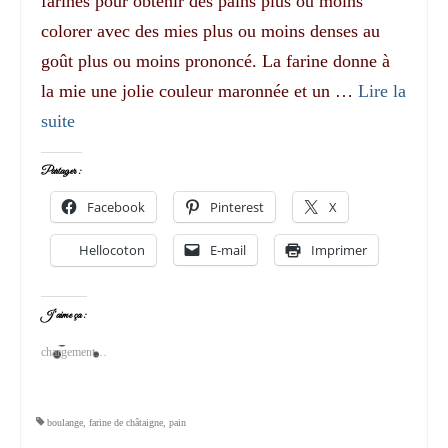
farines pour obtenir des pains plus ou moins
colorer avec des mies plus ou moins denses au
goût plus ou moins prononcé. La farine donne à
la mie une jolie couleur maronnée et un …
Lire la
suite­­
Partager :
Facebook
Pinterest
X
Hellocoton
E-mail
Imprimer
J’aime ça :
chargement…
boulange
,
farine de châtaigne
,
pain