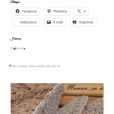
Partager :
Facebook
Pinterest
X
Hellocoton
E-mail
Imprimer
J’aime ça :
chargement…
bière
,
boulange
,
farine complete
,
pain
,
petit lait