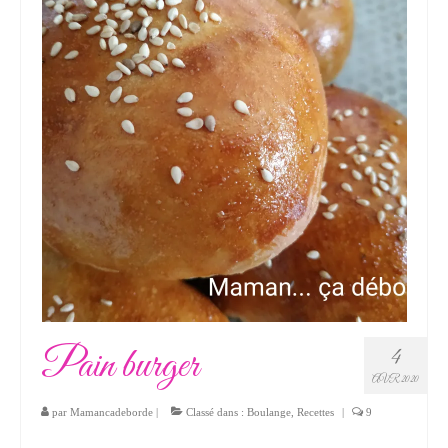
Pain burger
4
AVR 2020
par
Mamancadeborde
|
Classé dans :
Boulange
,
Recettes
|
9