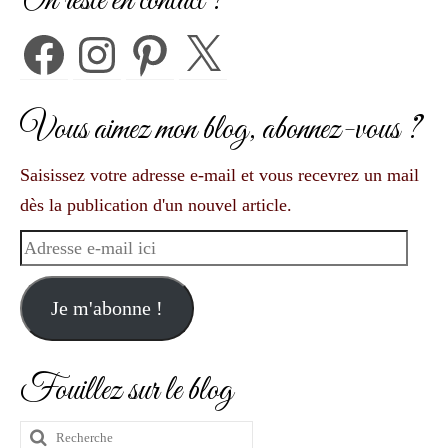
On reste en contact ?
publications
Facebook
Instagram
Pinterest
X
Vous aimez mon blog, abonnez-vous ?
Saisissez votre adresse e-mail et vous recevrez un mail
dès la publication d'un nouvel article.
Adresse
e-
mail
Je m'abonne !
ici
Fouillez sur le blog
Rechercher