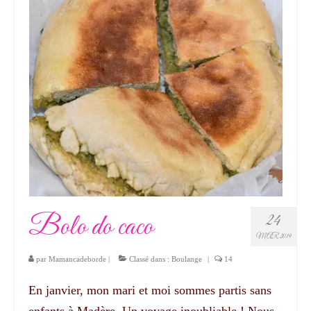
Bolo do caco
24
MAR 2019
par
Mamancadeborde
|
Classé dans :
Boulange
|
14
En janvier, mon mari et moi sommes partis sans
enfants à Madère. Un voyage inoubliable ! Nous