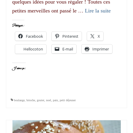
quelques idées pour vous régaler ! Toutes ces
petites merveilles ont passé le …
Lire la suite­­
Partager :
Facebook
Pinterest
X
Hellocoton
E-mail
Imprimer
J’aime ça :
boulange
,
brioche
,
gouter
,
noel
,
pain
,
petit déjeuner