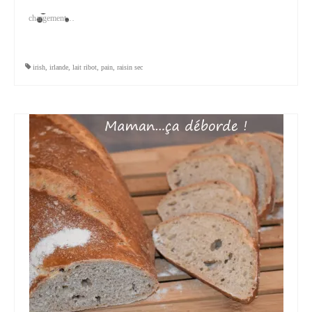
chargement…
irish
,
irlande
,
lait ribot
,
pain
,
raisin sec