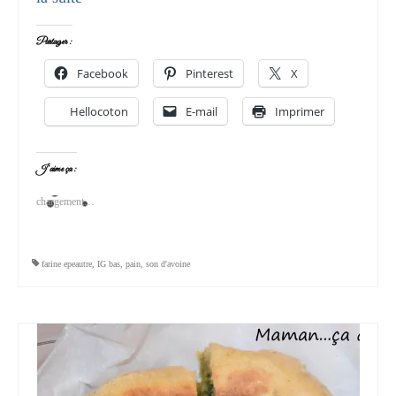
Partager :
Facebook
Pinterest
X
Hellocoton
E-mail
Imprimer
J’aime ça :
chargement…
farine epeautre
,
IG bas
,
pain
,
son d'avoine