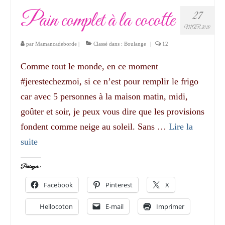
Pain complet à la cocotte
27
MAR 2020
par
Mamancadeborde
|
Classé dans :
Boulange
|
12
Comme tout le monde, en ce moment
#jerestechezmoi, si ce n’est pour remplir le frigo
car avec 5 personnes à la maison matin, midi,
goûter et soir, je peux vous dire que les provisions
fondent comme neige au soleil. Sans …
Lire la
suite­­
Partager :
Facebook
Pinterest
X
Hellocoton
E-mail
Imprimer