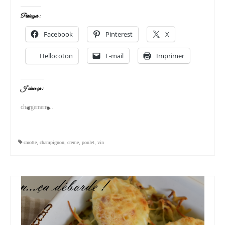
Partager :
Facebook
Pinterest
X
Hellocoton
E-mail
Imprimer
J’aime ça :
chargement…
carotte
,
champignon
,
creme
,
poulet
,
vin