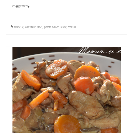
chargement…
cannelle
,
confiture
,
noel
,
patate douce
,
sucre
,
vanille