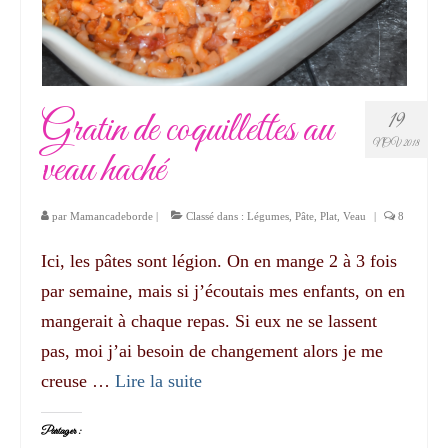
Gratin de coquillettes au
19
NOV 2018
veau haché
par
Mamancadeborde
|
Classé dans :
Légumes
,
Pâte
,
Plat
,
Veau
|
8
Ici, les pâtes sont légion. On en mange 2 à 3 fois
par semaine, mais si j’écoutais mes enfants, on en
mangerait à chaque repas. Si eux ne se lassent
pas, moi j’ai besoin de changement alors je me
creuse …
Lire la suite­­
Partager :