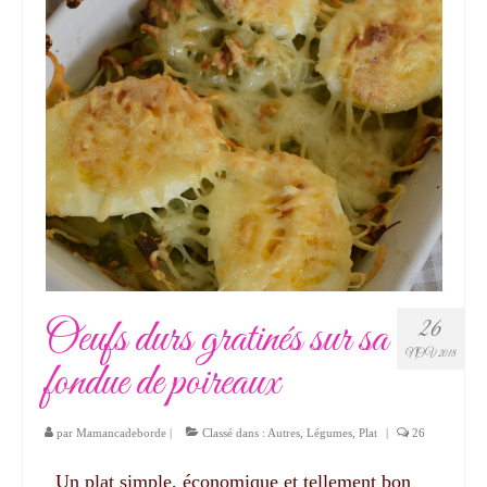
Oeufs durs gratinés sur sa
26
NOV 2018
fondue de poireaux
par
Mamancadeborde
|
Classé dans :
Autres
,
Légumes
,
Plat
|
26
Un plat simple, économique et tellement bon