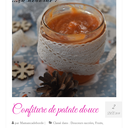
Confiture de patate douce
2
DÉC 2018
par
Mamancadeborde
|
Classé dans :
Douceurs sucrées
,
Fruits
,