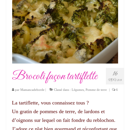
Brocoli façon tartiflette
16
NOV 2018
par
Mamancadeborde
|
Classé dans :
Légumes
,
Pomme de terre
|
6
La tartiflette, vous connaissez tous ?
Un gratin de pommes de terre, de lardons et
d’oignons sur lequel on fait fondre du reblochon.
J’adore ce plat bien gourmand et réconfortant que