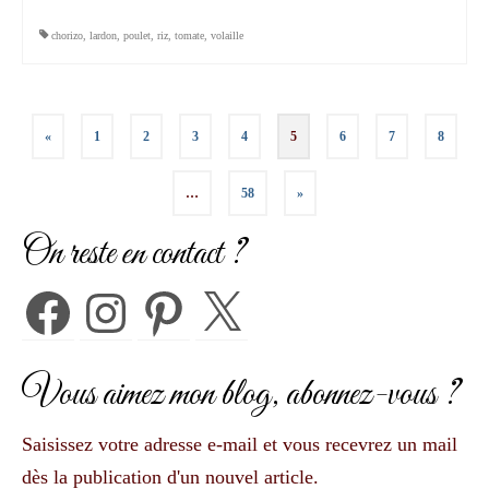
chorizo
,
lardon
,
poulet
,
riz
,
tomate
,
volaille
Pagination
«
1
2
3
4
5
6
7
8
des
…
58
»
publications
On reste en contact ?
Facebook
Instagram
Pinterest
X
Vous aimez mon blog, abonnez-vous ?
Saisissez votre adresse e-mail et vous recevrez un mail
dès la publication d'un nouvel article.