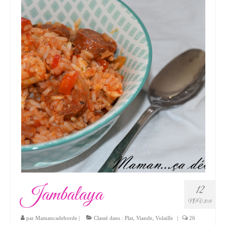
Jambalaya
12
NOV 2018
par
Mamancadeborde
|
Classé dans :
Plat
,
Viande
,
Volaille
|
26