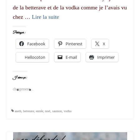
de la betterave et de la vodka comme je l’avais vu
chez …
Lire la suite­­
Partager :
Facebook
Pinterest
X
Hellocoton
E-mail
Imprimer
J’aime ça :
chargement…
aneth
,
betterave
,
entrée
,
noel
,
saumon
,
vodka