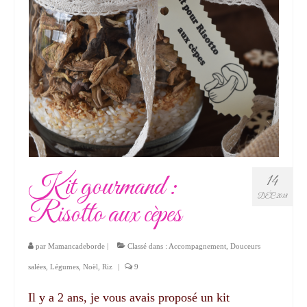
Kit gourmand :
14
DÉC 2018
Risotto aux cèpes
par
Mamancadeborde
|
Classé dans :
Accompagnement
,
Douceurs
salées
,
Légumes
,
Noël
,
Riz
|
9
Il y a 2 ans, je vous avais proposé un kit