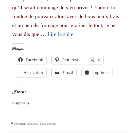
qu’il serait dommage de s’en priver ! J’adore la
fondue de poireaux alors avec de bons oeufs frais
et un peu de fromage pour gratinet le tout, je ne
vous dis que …
Lire la suite­­
Partager :
Facebook
Pinterest
X
Hellocoton
E-mail
Imprimer
J’aime ça :
chargement…
bechamel
,
emmental
,
oeuf
,
poireau