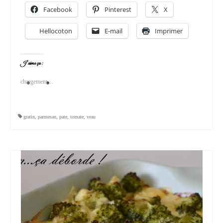
Facebook
Pinterest
X
Hellocoton
E-mail
Imprimer
J’aime ça :
chargement…
gratin
,
parmesan
,
pate
,
tomate
,
veau