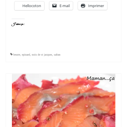
Hellocoton
E-mail
Imprimer
J’aime ça :
beurre
,
epinard
,
noix de st jacques
,
safran