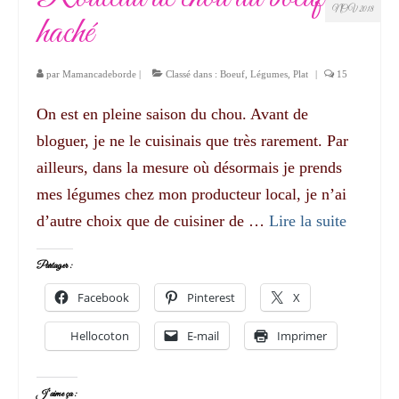
NOV 2018
haché
par
Mamancadeborde
|
Classé dans :
Boeuf
,
Légumes
,
Plat
|
15
On est en pleine saison du chou. Avant de
bloguer, je ne le cuisinais que très rarement. Par
ailleurs, dans la mesure où désormais je prends
mes légumes chez mon producteur local, je n’ai
d’autre choix que de cuisiner de …
Lire la suite­­
Partager :
Facebook
Pinterest
X
Hellocoton
E-mail
Imprimer
J’aime ça :