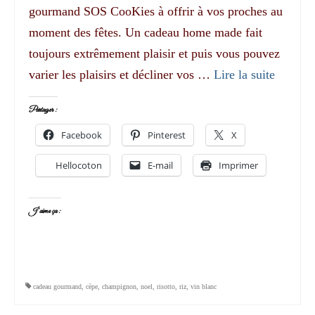
gourmand SOS CooKies à offrir à vos proches au
moment des fêtes. Un cadeau home made fait
toujours extrêmement plaisir et puis vous pouvez
varier les plaisirs et décliner vos …
Lire la suite­­
Partager :
Facebook
Pinterest
X
Hellocoton
E-mail
Imprimer
J’aime ça :
cadeau gourmand
,
cèpe
,
champignon
,
noel
,
risotto
,
riz
,
vin blanc