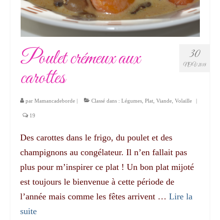
Poulet crémeux aux
30
NOV 2018
carottes
par
Mamancadeborde
|
Classé dans :
Légumes
,
Plat
,
Viande
,
Volaille
|
19
Des carottes dans le frigo, du poulet et des
champignons au congélateur. Il n’en fallait pas
plus pour m’inspirer ce plat ! Un bon plat mijoté
est toujours le bienvenue à cette période de
l’année mais comme les fêtes arrivent …
Lire la
suite­­