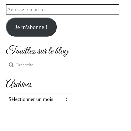
Adresse
e-
mail
Je m'abonne !
ici
Fouillez sur le blog
Rechercher
:
Archives
Archives