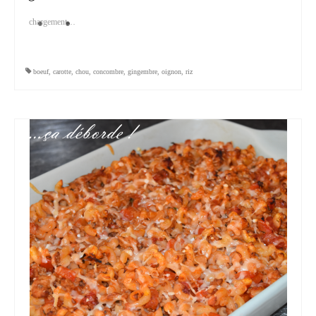
chargement…
boeuf
,
carotte
,
chou
,
concombre
,
gingembre
,
oignon
,
riz