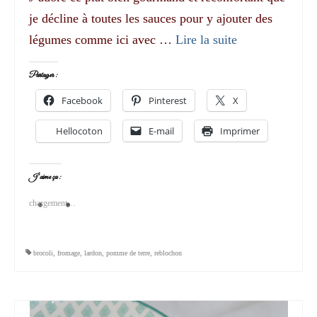
je décline à toutes les sauces pour y ajouter des
légumes comme ici avec …
Lire la suite­­
Partager :
Facebook
Pinterest
X
Hellocoton
E-mail
Imprimer
J’aime ça :
chargement…
brocoli
,
fromage
,
lardon
,
pomme de terre
,
reblochon