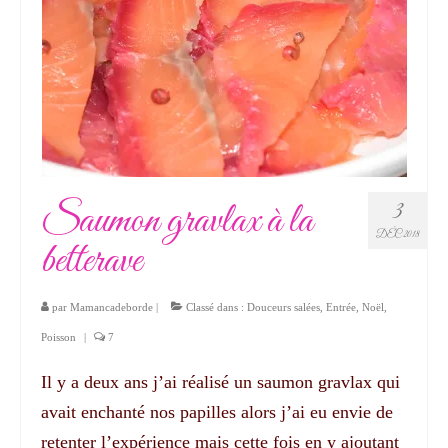
Saumon gravlax à la
3
DÉC 2018
betterave
par
Mamancadeborde
|
Classé dans :
Douceurs salées
,
Entrée
,
Noël
,
Poisson
|
7
Il y a deux ans j’ai réalisé un saumon gravlax qui
avait enchanté nos papilles alors j’ai eu envie de
retenter l’expérience mais cette fois en y ajoutant