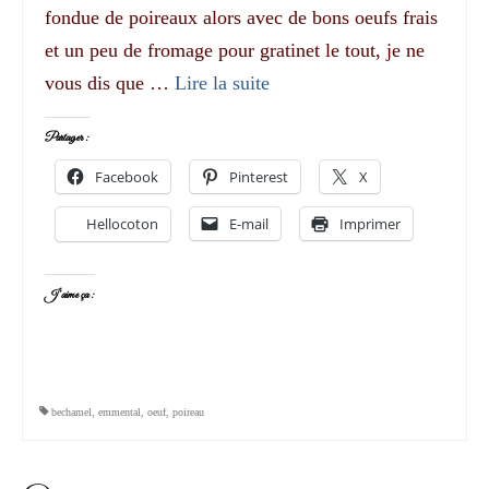
fondue de poireaux alors avec de bons oeufs frais
et un peu de fromage pour gratinet le tout, je ne
vous dis que …
Lire la suite­­
Partager :
Facebook
Pinterest
X
Hellocoton
E-mail
Imprimer
J’aime ça :
bechamel
,
emmental
,
oeuf
,
poireau