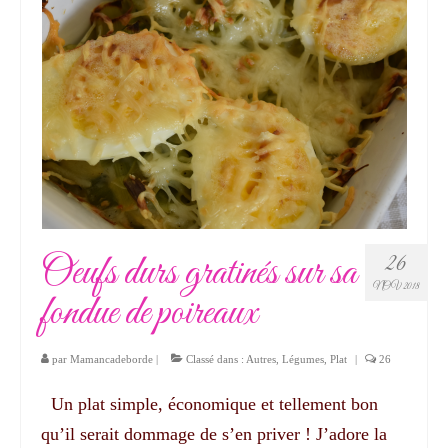
Oeufs durs gratinés sur sa
26
NOV 2018
fondue de poireaux
par
Mamancadeborde
|
Classé dans :
Autres
,
Légumes
,
Plat
|
26
Un plat simple, économique et tellement bon
qu’il serait dommage de s’en priver ! J’adore la