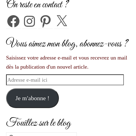
On reste en contact ?
Facebook
Instagram
Pinterest
X
Vous aimez mon blog, abonnez-vous ?
Saisissez votre adresse e-mail et vous recevrez un mail
dès la publication d'un nouvel article.
Adresse
e-
mail
Je m'abonne !
ici
Fouillez sur le blog