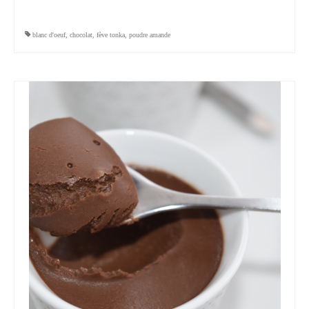
blanc d'oeuf
,
chocolat
,
fève tonka
,
poudre amande