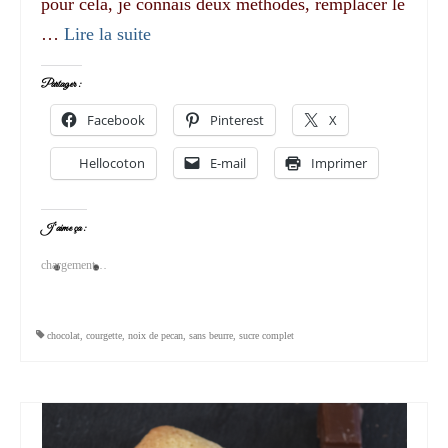
pour cela, je connais deux méthodes, remplacer le
…
Lire la suite­­
Partager :
Facebook
Pinterest
X
Hellocoton
E-mail
Imprimer
J’aime ça :
chargement…
chocolat
,
courgette
,
noix de pecan
,
sans beurre
,
sucre complet