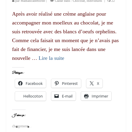
par
Mamancadeborde
|
Classé dans :
Chocolat
,
Individuels
|
22
Après avoir réalisé une crème anglaise pour
accompagner mon moelleux au chocolat, je me
suis retrouvée avec des blancs d’oeufs orphelins.
Comme cela faisait un moment que je n’avais pas
fait de financier, je me suis lancée dans une
nouvelle …
Lire la suite­­
Partager :
Facebook
Pinterest
X
Hellocoton
E-mail
Imprimer
J’aime ça :
chargement…