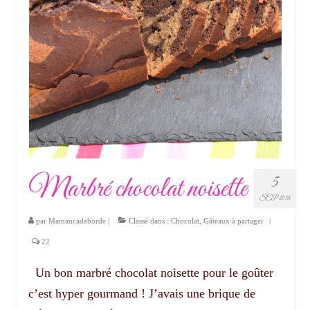
Marbré chocolat noisette
5
SEP 2018
par
Mamancadeborde
|
Classé dans :
Chocolat
,
Gâteaux à partager
|
22
Un bon marbré chocolat noisette pour le goûter
c’est hyper gourmand ! J’avais une brique de