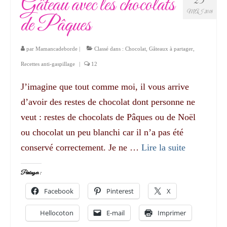
Gâteau avec les chocolats
23
MAI 2018
de Pâques
par
Mamancadeborde
|
Classé dans :
Chocolat
,
Gâteaux à partager
,
Recettes anti-gaspillage
|
12
J’imagine que tout comme moi, il vous arrive
d’avoir des restes de chocolat dont personne ne
veut : restes de chocolats de Pâques ou de Noël
ou chocolat un peu blanchi car il n’a pas été
conservé correctement. Je ne …
Lire la suite­­
Partager :
Facebook
Pinterest
X
Hellocoton
E-mail
Imprimer