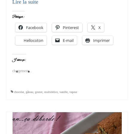
Lire la suite­­
Partager :
Facebook
Pinterest
X
Hellocoton
E-mail
Imprimer
J’aime ça :
chargement…
chocolat
,
gâteau
,
gouter
,
multidelice
,
vanille
,
vapeur