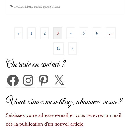
chocolat
,
gâteau
,
gouter
,
poudre amande
Pagination
«
1
2
3
4
5
6
…
des
16
»
publications
On reste en contact ?
Facebook
Instagram
Pinterest
X
Vous aimez mon blog, abonnez-vous ?
Saisissez votre adresse e-mail et vous recevrez un mail
dès la publication d'un nouvel article.