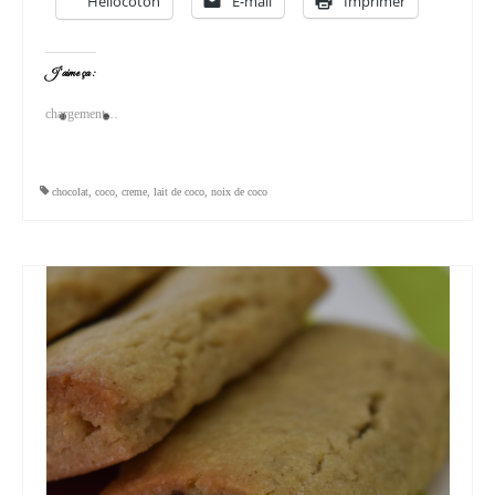
Hellocoton
E-mail
Imprimer
J’aime ça :
chargement…
chocolat
,
coco
,
creme
,
lait de coco
,
noix de coco