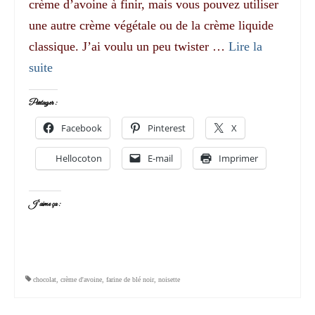
crème d’avoine à finir, mais vous pouvez utiliser
une autre crème végétale ou de la crème liquide
classique. J’ai voulu un peu twister …
Lire la
suite­­
Partager :
Facebook
Pinterest
X
Hellocoton
E-mail
Imprimer
J’aime ça :
chocolat
,
crème d'avoine
,
farine de blé noir
,
noisette