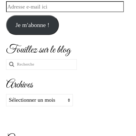
Adresse
e-
mail
Je m'abonne !
ici
Fouillez sur le blog
Rechercher
:
Archives
Archives