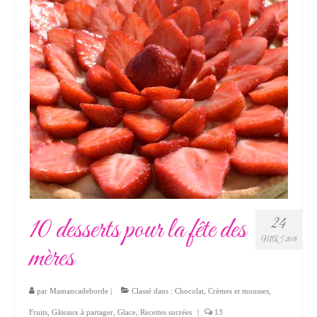
10 desserts pour la fête des
24
MAI 2018
mères
par
Mamancadeborde
|
Classé dans :
Chocolat
,
Crèmes et mousses
,
Fruits
,
Gâteaux à partager
,
Glace
,
Recettes sucrées
|
13