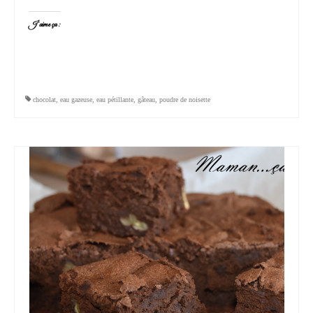
J’aime ça :
chocolat
,
eau gazeuse
,
eau pétillante
,
gâteau
,
poudre de noisette