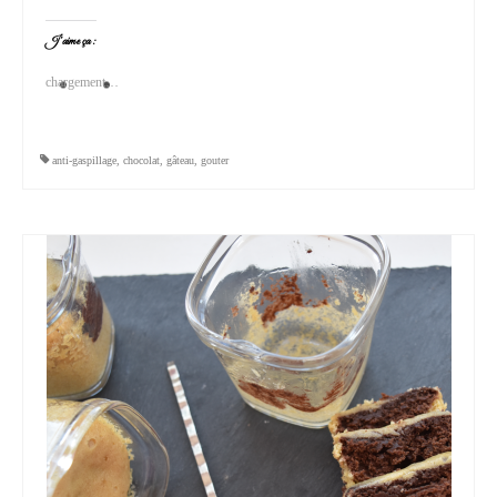
J’aime ça :
chargement…
anti-gaspillage
,
chocolat
,
gâteau
,
gouter