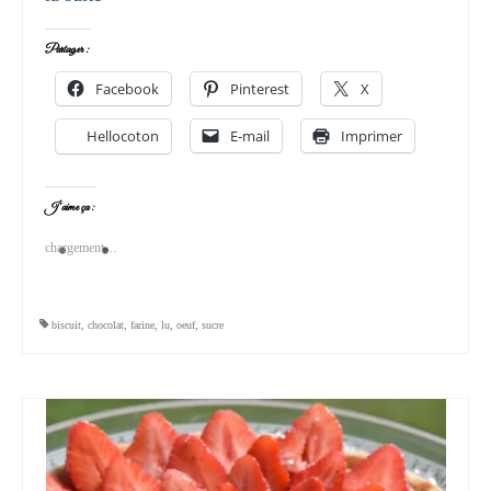
Partager :
Facebook
Pinterest
X
Hellocoton
E-mail
Imprimer
J’aime ça :
chargement…
biscuit
,
chocolat
,
farine
,
lu
,
oeuf
,
sucre