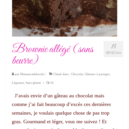
Brownie allégé (sans
15
AOÛT 2018
beurre)
par
Mamancadeborde
|
Classé dans :
Chocolat
,
Gâteaux à partager
,
Légumes
,
Sans gluten
|
16
J’avais envie d’un gâteau au chocolat mais
comme j’ai fait beaucoup d’excès ces dernières
semaines, je voulais quelque chose de pas trop
gras. Gourmand et léger, vous me suivez ! Et