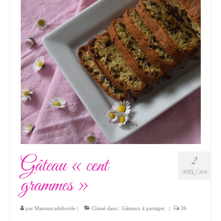
Gâteau « cent
2
MAI 2018
grammes »
par
Mamancadeborde
|
Classé dans :
Gâteaux à partager
|
36