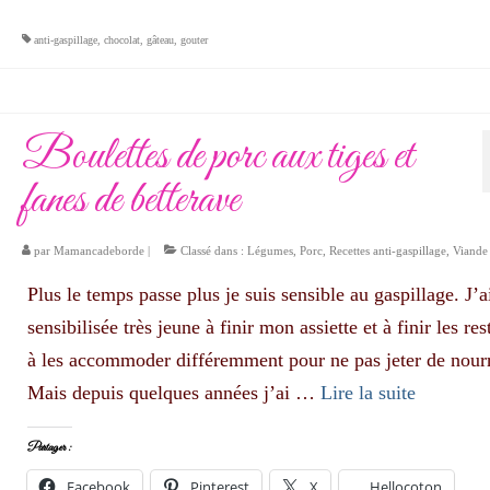
anti-gaspillage
,
chocolat
,
gâteau
,
gouter
Boulettes de porc aux tiges et
fanes de betterave
par
Mamancadeborde
|
Classé dans :
Légumes
,
Porc
,
Recettes anti-gaspillage
,
Viande
Plus le temps passe plus je suis sensible au gaspillage. J’a
sensibilisée très jeune à finir mon assiette et à finir les res
à les accommoder différemment pour ne pas jeter de nourr
Mais depuis quelques années j’ai …
Lire la suite­­
Partager :
Facebook
Pinterest
X
Hellocoton