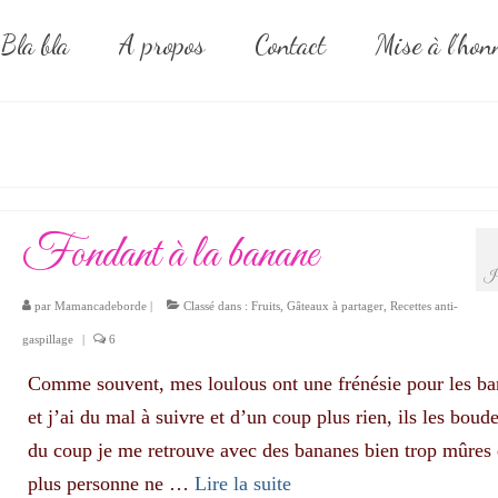
Bla bla
A propos
Contact
Mise à l’hon
Fondant à la banane
J
par
Mamancadeborde
|
Classé dans :
Fruits
,
Gâteaux à partager
,
Recettes anti-
gaspillage
|
6
Comme souvent, mes loulous ont une frénésie pour les b
et j’ai du mal à suivre et d’un coup plus rien, ils les boude
du coup je me retrouve avec des bananes bien trop mûres
plus personne ne …
Lire la suite­­