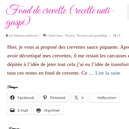
Fond de crevette (recette anti-
gaspi)
par
Mamancadeborde
|
Classé dans :
Poisson
,
Recettes anti-gaspillage
|
19
Hier, je vous ai proposé des crevettes sauce piquante. Apr
avoir décortiqué mes crevettes, il me restait les carcasses 
dépitée à l’idée de jeter tout cela j’ai eu l’idée de transfo
tous ces restes en fond de crevette. Ce …
Lire la suite­­
Partager :
Facebook
Pinterest
X
Hellocoton
E-mail
Imprimer
J’aime ça :