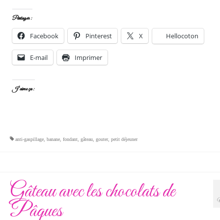
Partager :
Facebook
Pinterest
X
Hellocoton
E-mail
Imprimer
J’aime ça :
anti-gaspillage
,
banane
,
fondant
,
gâteau
,
gouter
,
petit déjeuner
Gâteau avec les chocolats de
Pâques