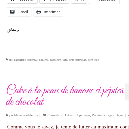
E-mail
Imprimer
J’aime ça :
anti-gaspillage
,
betterave
,
boulette
,
chapelure
,
fane
,
oeuf
,
parmesan
,
porc
,
tige
Cake à la peau de banane et pépites
de chocolat
par
Mamancadeborde
|
Classé dans :
Gâteaux à partager
,
Recettes anti-gaspillage
|
Comme vous le savez, je tente de lutter au maximum cont