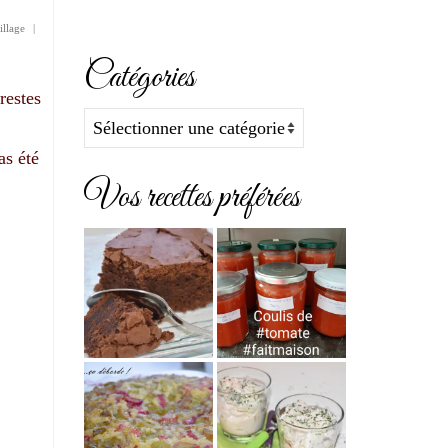
illage
|
Catégories
restes
Catégories
as été
Vos recettes préférées