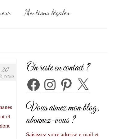
neur
Mentions légales
On reste en contact ?
20
UIN 2018
Facebook
Instagram
Pinterest
X
Vous aimez mon blog,
ananes
nt et
abonnez-vous ?
 dont
Saisissez votre adresse e-mail et