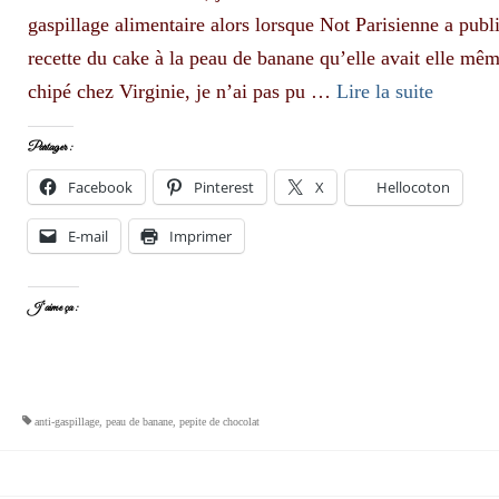
gaspillage alimentaire alors lorsque Not Parisienne a publ
recette du cake à la peau de banane qu’elle avait elle mê
chipé chez Virginie, je n’ai pas pu …
Lire la suite­­
Partager :
Facebook
Pinterest
X
Hellocoton
E-mail
Imprimer
J’aime ça :
anti-gaspillage
,
peau de banane
,
pepite de chocolat