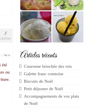
8
SEP 2017
Articles récents
|
16
i été
Couronne briochée des rois
tes ou
Galette franc comtoise
iture.
Biscuits de Noël
Petit déjeuner de Noël
Accompagnements de vos plats
de Noël