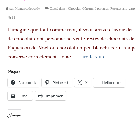
par
Mamancadeborde
|
Classé dans :
Chocolat
,
Gâteaux à partager
,
Recettes anti-gasp
12
J’imagine que tout comme moi, il vous arrive d’avoir des 
de chocolat dont personne ne veut : restes de chocolats de
Pâques ou de Noël ou chocolat un peu blanchi car il n’a p
conservé correctement. Je ne …
Lire la suite­­
Partager :
Facebook
Pinterest
X
Hellocoton
E-mail
Imprimer
J’aime ça :