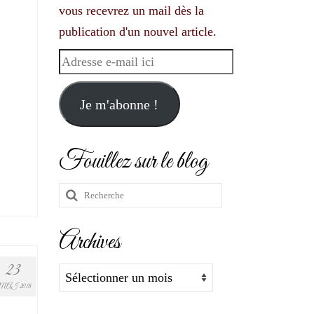
vous recevrez un mail dès la
publication d'un nouvel article.
Adresse
e-
mail
Je m'abonne !
ici
Fouillez sur le blog
Rechercher
:
Archives
23
Archives
MAI 2018