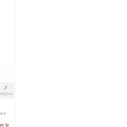
8
MAR 2017
36
re le