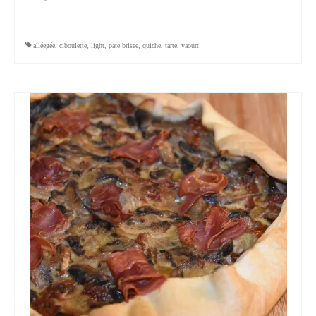
alléegée
,
ciboulette
,
light
,
pate brisee
,
quiche
,
tarte
,
yaourt