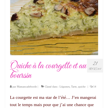
Quiche à la courgette et au
21
AOÛT 2017
boursin
par
Mamancadeborde
|
Classé dans :
Légumes
,
Tarte, quiche
|
14
La courgette est ma star de l’été… J’en mangerai
tout le temps mais pour que j’ai une chance que