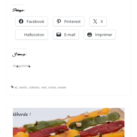
Partager :
Facebook
Pinterest
X
Hellocoton
E-mail
Imprimer
J’aime ça :
chargement…
ail
,
basilic
,
clafoutis
,
oeuf
,
ricotta
,
tomate