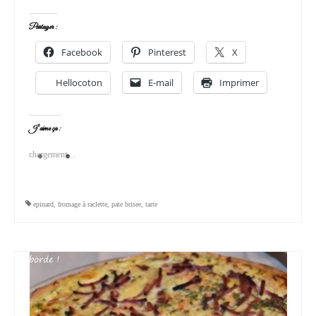
Partager :
Facebook
Pinterest
X
Hellocoton
E-mail
Imprimer
J’aime ça :
chargement…
epinard
,
fromage à raclette
,
pate brisee
,
tarte