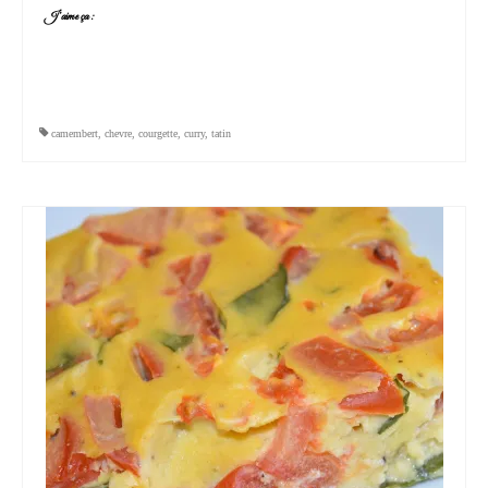
J’aime ça :
camembert
,
chevre
,
courgette
,
curry
,
tatin