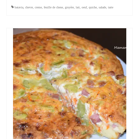
batavia
,
chevre
,
creme
,
feuille de chene
,
gruyère
,
lait
,
oeuf
,
quiche
,
salade
,
tarte