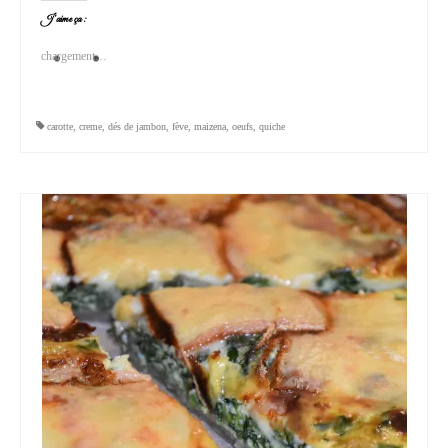
J’aime ça :
chargement…
carotte
,
creme
,
dés de jambon
,
fève
,
maizena
,
oeufs
,
quiche