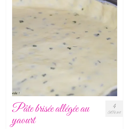
Pâte brisée allégée au
4
FÉV 2017
yaourt