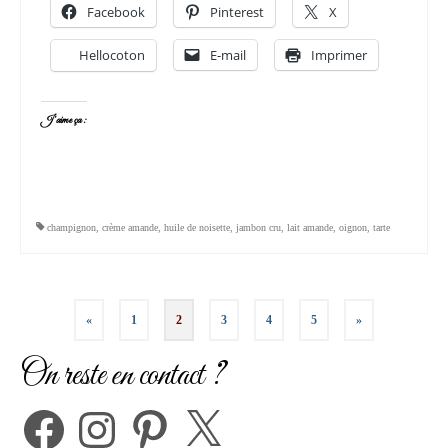
Facebook
Pinterest
X
Hellocoton
E-mail
Imprimer
J’aime ça :
champignon
,
crème amande
,
huile de noisette
,
jambon cru
,
lait amande
,
oignon
,
tarte
Pagination
«
1
2
3
4
5
»
des
On reste en contact ?
publications
Facebook
Instagram
Pinterest
X