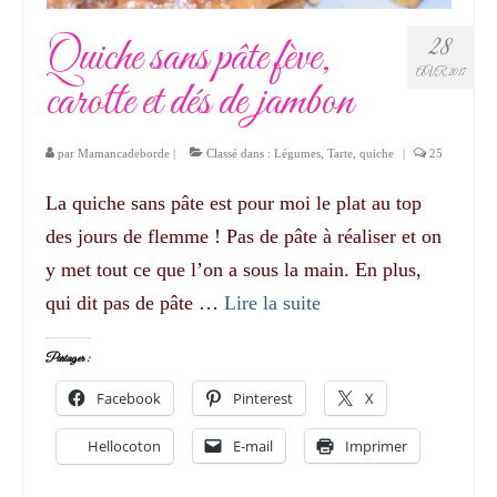
Quiche sans pâte fève,
28
AVR 2017
carotte et dés de jambon
par
Mamancadeborde
|
Classé dans :
Légumes
,
Tarte, quiche
|
25
La quiche sans pâte est pour moi le plat au top
des jours de flemme ! Pas de pâte à réaliser et on
y met tout ce que l’on a sous la main. En plus,
qui dit pas de pâte …
Lire la suite­­
Partager :
Facebook
Pinterest
X
Hellocoton
E-mail
Imprimer