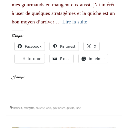
mes gourmands en mangent eux aussi, j’ai intérêt
à user de quelques stratagèmes et la quiche est un
bon moyen d’arriver …
Lire la suite­­
Partager :
Facebook
Pinterest
X
Hellocoton
E-mail
Imprimer
J’aime ça :
boursin
,
courgette
,
noisette
,
oeuf
,
pate brisee
,
quiche
,
tarte