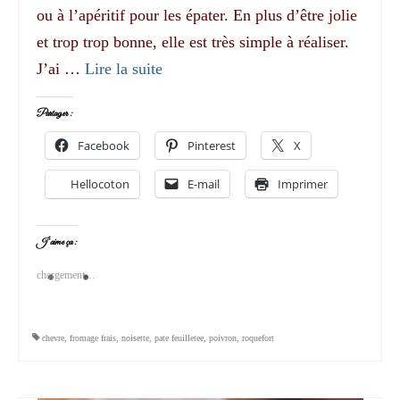
ou à l’apéritif pour les épater. En plus d’être jolie
et trop trop bonne, elle est très simple à réaliser.
J’ai …
Lire la suite­­
Partager :
Facebook
Pinterest
X
Hellocoton
E-mail
Imprimer
J’aime ça :
chargement…
chevre
,
fromage frais
,
noisette
,
pate feuilletee
,
poivron
,
roquefort