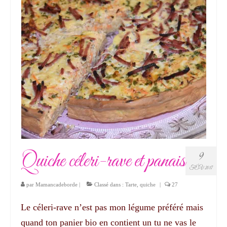
Quiche céleri-rave et panais
9
FÉV 2017
par
Mamancadeborde
|
Classé dans :
Tarte, quiche
|
27
Le céleri-rave n’est pas mon légume préféré mais
quand ton panier bio en contient un tu ne vas le