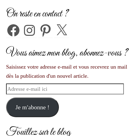
On reste en contact ?
Facebook
Instagram
Pinterest
X
Vous aimez mon blog, abonnez-vous ?
Saisissez votre adresse e-mail et vous recevrez un mail
dès la publication d'un nouvel article.
Adresse
e-
mail
Je m'abonne !
ici
Fouillez sur le blog