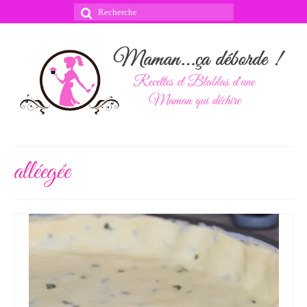
Rechercher
:
alléegée