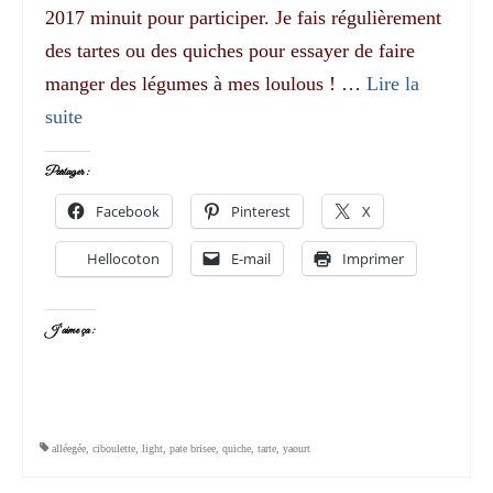
2017 minuit pour participer. Je fais régulièrement
des tartes ou des quiches pour essayer de faire
manger des légumes à mes loulous ! …
Lire la
suite­­
Partager :
Facebook
Pinterest
X
Hellocoton
E-mail
Imprimer
J’aime ça :
alléegée
,
ciboulette
,
light
,
pate brisee
,
quiche
,
tarte
,
yaourt