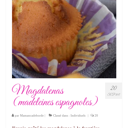
Magdalenas
20
SEP 2017
(madeleines espagnoles)
par
Mamancadeborde
|
Classé dans :
Individuels
|
20