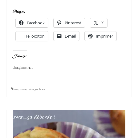
Partager :
Facebook
Pinterest
X
Hellocoton
E-mail
Imprimer
J’aime ça :
chargement…
eau
,
sucre
,
vinaigre blanc