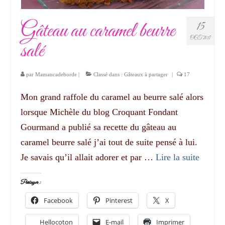
Gâteau au caramel beurre
15
OCT 2017
salé
par
Mamancadeborde
|
Classé dans :
Gâteaux à partager
|
17
Mon grand raffole du caramel au beurre salé alors
lorsque Michèle du blog Croquant Fondant
Gourmand a publié sa recette du gâteau au
caramel beurre salé j’ai tout de suite pensé à lui.
Je savais qu’il allait adorer et par …
Lire la suite­­
Partager :
Facebook
Pinterest
X
Hellocoton
E-mail
Imprimer