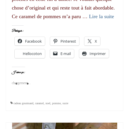
chose d’original et qui reste tout à fait abordable.
Ce caramel de pommes m’a paru …
Lire la suite­­
Partager :
Facebook
Pinterest
X
Hellocoton
E-mail
Imprimer
J’aime ça :
chargement…
cadeau gourmand
,
caramel
,
noel
,
pomme
,
sucre