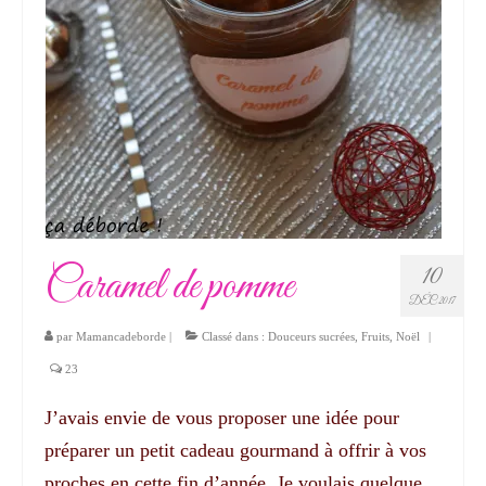
Caramel de pomme
10
DÉC 2017
par
Mamancadeborde
|
Classé dans :
Douceurs sucrées
,
Fruits
,
Noël
|
23
J’avais envie de vous proposer une idée pour
préparer un petit cadeau gourmand à offrir à vos
proches en cette fin d’année. Je voulais quelque