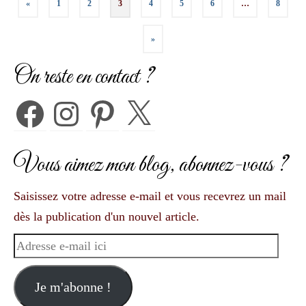
«
1
2
3
4
5
6
…
8
des
»
publications
On reste en contact ?
Facebook
Instagram
Pinterest
X
Vous aimez mon blog, abonnez-vous ?
Saisissez votre adresse e-mail et vous recevrez un mail
dès la publication d'un nouvel article.
Adresse
e-
mail
Je m'abonne !
ici