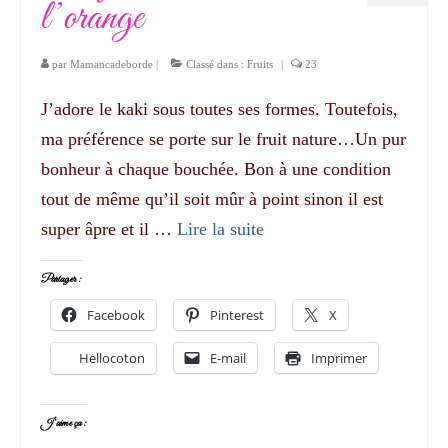
l’orange
par
Mamancadeborde
|
Classé dans :
Fruits
|
23
J’adore le kaki sous toutes ses formes. Toutefois,
ma préférence se porte sur le fruit nature…Un pur
bonheur à chaque bouchée. Bon à une condition
tout de même qu’il soit mûr à point sinon il est
super âpre et il …
Lire la suite­­
Partager :
Facebook
Pinterest
X
Hellocoton
E-mail
Imprimer
J’aime ça :