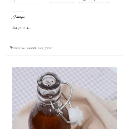
J’aime ça :
chargement…
beurre sale
,
caramel
,
sucre
,
yaourt