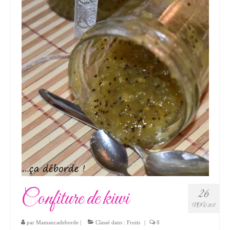
Confiture de kiwi
26
NOV 2017
par
Mamancadeborde
|
Classé dans :
Fruits
|
8