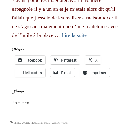
J’avais goûté les magdalenas à la frontière
espagnole il y a un an et je m’étais alors dit qu’il
fallait que j’essaie de les réaliser « maison » car il
ne s’agissait finalement que d’une madeleine avec
de l’huile à la place …
Lire la suite­­
Partager :
Facebook
Pinterest
X
Hellocoton
E-mail
Imprimer
J’aime ça :
chargement…
farine
,
gouter
,
madeleine
,
sucre
,
vanille
,
yaourt