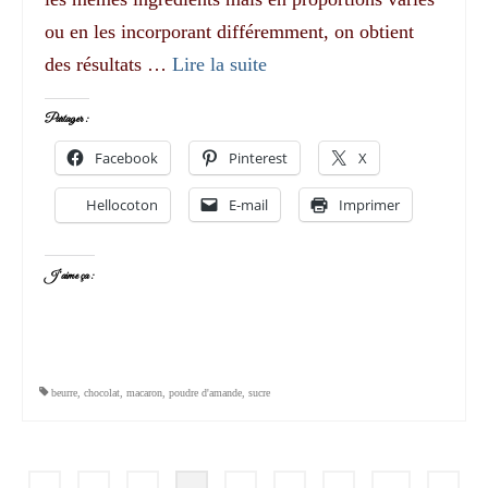
ou en les incorporant différemment, on obtient
des résultats …
Lire la suite­­
Partager :
Facebook
Pinterest
X
Hellocoton
E-mail
Imprimer
J’aime ça :
beurre
,
chocolat
,
macaron
,
poudre d'amande
,
sucre
Pagination