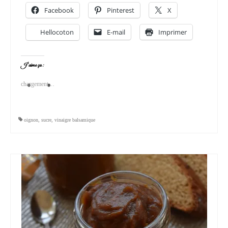
Facebook
Pinterest
X
Hellocoton
E-mail
Imprimer
J’aime ça :
chargement…
oignon
,
sucre
,
vinaigre balsamique