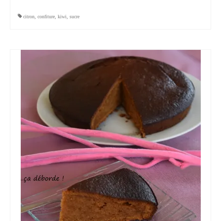
citron
,
confiture
,
kiwi
,
sucre