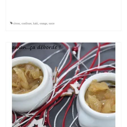
citron
,
confiture
,
kaki
,
orange
,
sucre