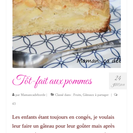
Tôt-fait aux pommes
24
JAN 2018
par
Mamancadeborde
|
Classé dans :
Fruits
,
Gâteaux à partager
|
43
Les enfants étant toujours en congés, je voulais
leur faire un gâteau pour leur goûter mais après