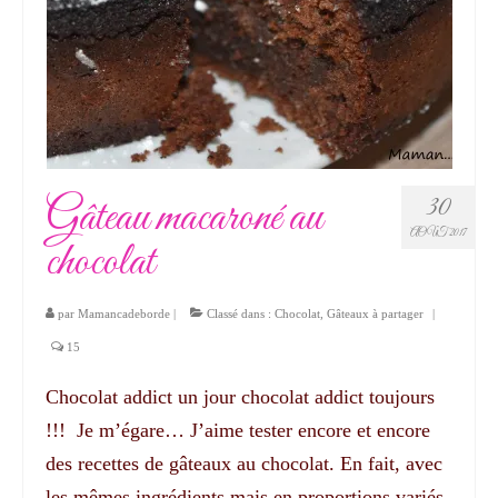
Gâteau macaroné au
30
AOÛT 2017
chocolat
par
Mamancadeborde
|
Classé dans :
Chocolat
,
Gâteaux à partager
|
15
Chocolat addict un jour chocolat addict toujours
!!! Je m’égare… J’aime tester encore et encore
des recettes de gâteaux au chocolat. En fait, avec
les mêmes ingrédients mais en proportions variés