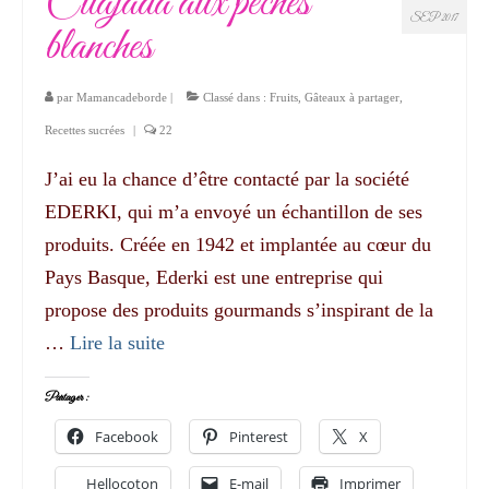
Cuajada aux pêches
SEP 2017
blanches
par
Mamancadeborde
|
Classé dans :
Fruits
,
Gâteaux à partager
,
Recettes sucrées
|
22
J’ai eu la chance d’être contacté par la société
EDERKI, qui m’a envoyé un échantillon de ses
produits. Créée en 1942 et implantée au cœur du
Pays Basque, Ederki est une entreprise qui
propose des produits gourmands s’inspirant de la
…
Lire la suite­­
Partager :
Facebook
Pinterest
X
Hellocoton
E-mail
Imprimer