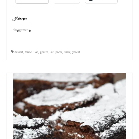
J’aime ça :
chargement…
dessert
,
farine
,
flan
,
gouter
,
lait
,
peche
,
sucre
,
yaourt