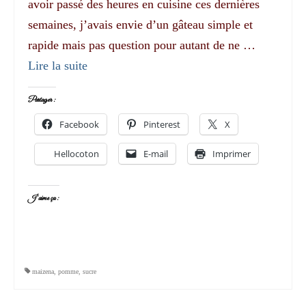
avoir passé des heures en cuisine ces dernières
semaines, j’avais envie d’un gâteau simple et
rapide mais pas question pour autant de ne …
Lire la suite­­
Partager :
Facebook
Pinterest
X
Hellocoton
E-mail
Imprimer
J’aime ça :
maizena
,
pomme
,
sucre