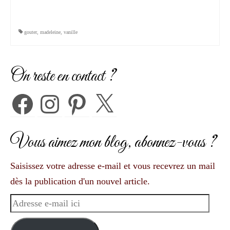
gouter
,
madeleine
,
vanille
On reste en contact ?
Facebook
Instagram
Pinterest
X
Vous aimez mon blog, abonnez-vous ?
Saisissez votre adresse e-mail et vous recevrez un mail
dès la publication d'un nouvel article.
Adresse
e-