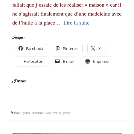
fallait que j’essaie de les réaliser « maison » car il
ne s’agissait finalement que d’une madeleine avec
de l’huile à la place …
Lire la suite­­
Partager :
Facebook
Pinterest
X
Hellocoton
E-mail
Imprimer
J’aime ça :
farine
,
gouter
,
madeleine
,
sucre
,
vanille
,
yaourt