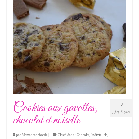
Cookies aux gavottes,
1
JUIN 2016
chocolat et noisette
par
Mamancadeborde
|
Classé dans :
Chocolat
,
Individuels
,