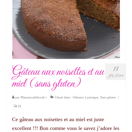
Gâteau aux noisettes et au
13
JUIL 2016
miel (sans gluten)
par
Mamancadeborde
|
Classé dans :
Gâteaux à partager
,
Sans gluten
|
26
Ce gâteau aux noisettes et au miel est juste
excellent !!! Bon comme vous le savez j’adore les