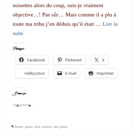
noisettes alors du coup, suis-je vraiment
objective…! Pas sûr… Mais comme il a plu à
toute ma tribu j’en déduis qu’il était …
Lire la
suite­­
Partager :
Facebook
Pinterest
X
Hellocoton
E-mail
Imprimer
J’aime ça :
chargement…
dessert
,
gouter
,
miel
,
noisette
,
sans gluten