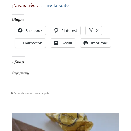
j’avais très …
Lire la suite­­
Partager :
Facebook
Pinterest
X
Hellocoton
E-mail
Imprimer
J’aime ça :
chargement…
farine de kamut
,
noisette
,
pain