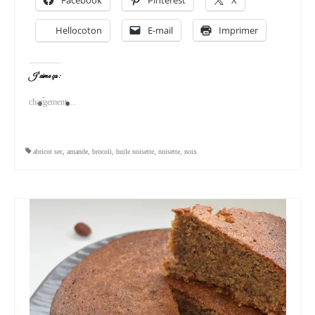
Hellocoton
E-mail
Imprimer
J’aime ça :
chargement…
abricot sec
,
amande
,
brocoli
,
huile noisette
,
noisette
,
noix