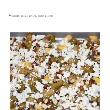
chocolat
,
cookie
,
gavotte
,
gouter
,
noisette