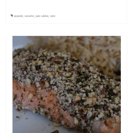
amande
,
noisette
,
pate sablee
,
tarte