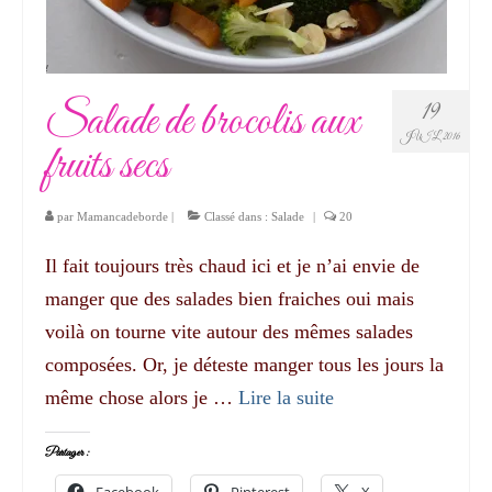
Salade de brocolis aux
19
JUIL 2016
fruits secs
par
Mamancadeborde
|
Classé dans :
Salade
|
20
Il fait toujours très chaud ici et je n’ai envie de
manger que des salades bien fraiches oui mais
voilà on tourne vite autour des mêmes salades
composées. Or, je déteste manger tous les jours la
même chose alors je …
Lire la suite­­
Partager :
Facebook
Pinterest
X