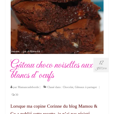
Gâteau choco noisettes aux
12
JAN 2016
blancs d’oeufs
par
Mamancadeborde
|
Classé dans :
Chocolat
,
Gâteaux à partager
|
30
Lorsque ma copine Corinne du blog Mamou &
Co a publié cette recette, je n’ai pas résisté