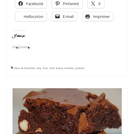
Facebook
Pinterest
X
Hellocoton
E-mail
Imprimer
J’aime ça :
chargement…
chou de bruxelles
,
feta
,
four
,
miel acacia
,
noisette
,
pomme