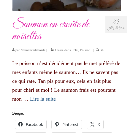
Saumon en croûte de
24
JUIN 2016
noisettes
par
Mamancadeborde
|
Classé dans :
Plat
,
Poisson
|
34
Le poisson n’est décidément pas le met préféré de
mes enfants même le saumon… Ils ne savent pas
ce qui rate. Tan pis pour eux, cela en fait plus
pour chéri et moi ! Le saumon frais est pourtant
mon …
Lire la suite­­
Partager :
Facebook
Pinterest
X