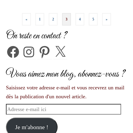
Pagination
«
1
2
3
4
5
»
des
On reste en contact ?
publications
Facebook
Instagram
Pinterest
X
Vous aimez mon blog, abonnez-vous ?
Saisissez votre adresse e-mail et vous recevrez un mail
dès la publication d'un nouvel article.
Adresse
e-
mail
Je m'abonne !