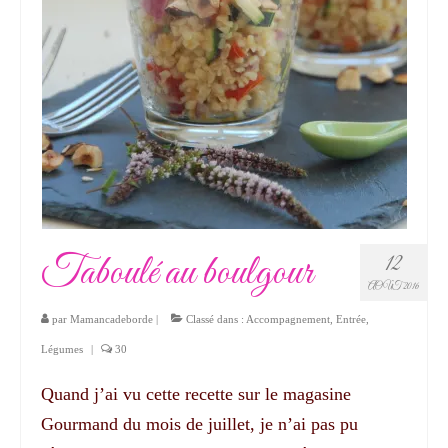
Taboulé au boulgour
12
AOÛT 2016
par
Mamancadeborde
|
Classé dans :
Accompagnement
,
Entrée
,
Légumes
|
30
Quand j’ai vu cette recette sur le magasine
Gourmand du mois de juillet, je n’ai pas pu