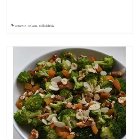
courgette
,
noisette
,
philadelphia