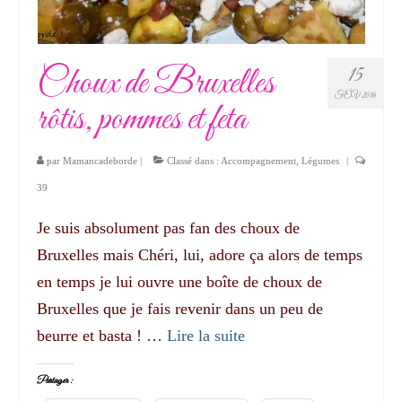
Choux de Bruxelles
15
FÉV 2016
rôtis, pommes et feta
par
Mamancadeborde
|
Classé dans :
Accompagnement
,
Légumes
|
39
Je suis absolument pas fan des choux de
Bruxelles mais Chéri, lui, adore ça alors de temps
en temps je lui ouvre une boîte de choux de
Bruxelles que je fais revenir dans un peu de
beurre et basta ! …
Lire la suite­­
Partager :