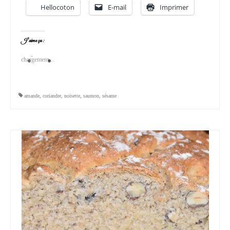
Hellocoton
E-mail
Imprimer
J’aime ça :
chargement…
amande
,
coriandre
,
noisette
,
saumon
,
sésame