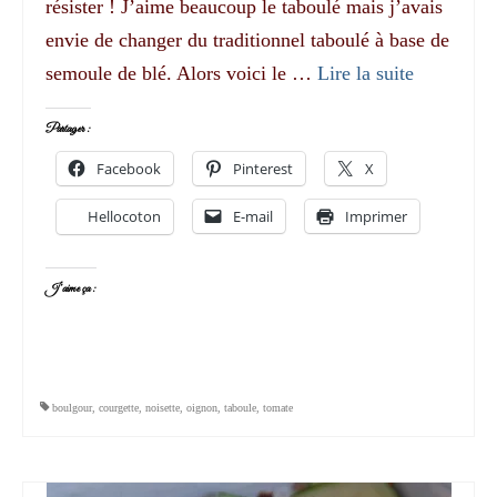
résister ! J’aime beaucoup le taboulé mais j’avais
envie de changer du traditionnel taboulé à base de
semoule de blé. Alors voici le …
Lire la suite­­
Partager :
Facebook
Pinterest
X
Hellocoton
E-mail
Imprimer
J’aime ça :
boulgour
,
courgette
,
noisette
,
oignon
,
taboule
,
tomate