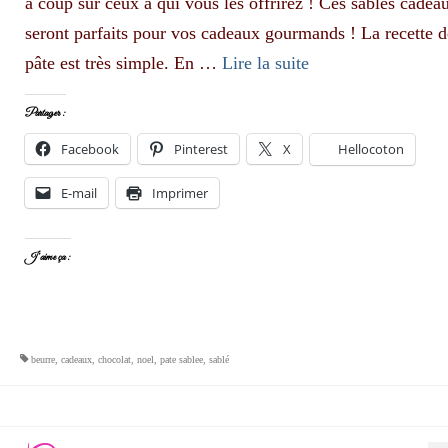
à coup sûr ceux à qui vous les offrirez ! Ces sablés cadea
seront parfaits pour vos cadeaux gourmands ! La recette d
pâte est très simple. En …
Lire la suite­­
Partager :
Facebook
Pinterest
X
Hellocoton
E-mail
Imprimer
J’aime ça :
beurre
,
cadeaux
,
chocolat
,
noel
,
pate sablee
,
sablé