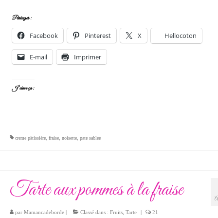
Partager :
Facebook
Pinterest
X
Hellocoton
E-mail
Imprimer
J’aime ça :
creme pâtissière
,
fraise
,
noisette
,
pate sablee
Tarte aux pommes à la fraise
A
par
Mamancadeborde
|
Classé dans :
Fruits
,
Tarte
|
21