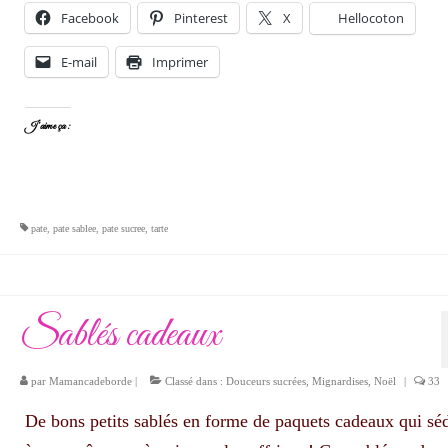
Facebook
Pinterest
X
Hellocoton
E-mail
Imprimer
J’aime ça :
pate
,
pate sablee
,
pate sucree
,
tarte
Sablés cadeaux
par
Mamancadeborde
|
Classé dans :
Douceurs sucrées
,
Mignardises
,
Noël
|
33
De bons petits sablés en forme de paquets cadeaux qui sé