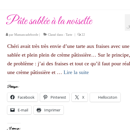
Pâte sablée à la noisette
J
par
Mamancadeborde
|
Classé dans :
Tarte
|
22
Chéri avait très très envie d’une tarte aux fraises avec une
sablée et plein plein de crème pâtissière… Sur le principe
de problème : j’ai des fraises et tout ce qu’il faut pour réal
une crème pâtissière et …
Lire la suite­­
Partager :
Facebook
Pinterest
X
Hellocoton
E-mail
Imprimer
J’aime ça :