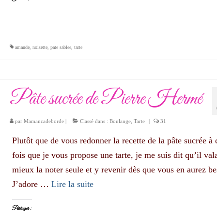
amande
,
noisette
,
pate sablee
,
tarte
Pâte sucrée de Pierre Hermé
par
Mamancadeborde
|
Classé dans :
Boulange
,
Tarte
|
31
Plutôt que de vous redonner la recette de la pâte sucrée à
fois que je vous propose une tarte, je me suis dit qu’il vala
mieux la noter seule et y revenir dès que vous en aurez be
J’adore …
Lire la suite­­
Partager :