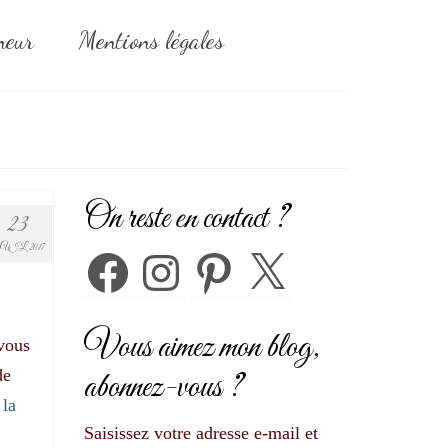
neur
Mentions légales
On reste en contact ?
23
UIL 2017
Facebook
Instagram
Pinterest
X
Vous aimez mon blog,
 vous
de
abonnez-vous ?
 la
Saisissez votre adresse e-mail et