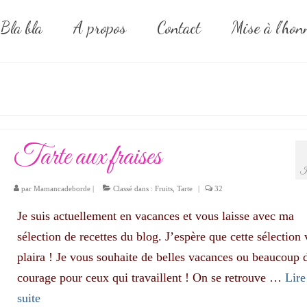
Bla bla
A propos
Contact
Mise à l’hon
Tarte aux fraises
J
par
Mamancadeborde
|
Classé dans :
Fruits
,
Tarte
|
32
Je suis actuellement en vacances et vous laisse avec ma
sélection de recettes du blog. J’espère que cette sélection
plaira ! Je vous souhaite de belles vacances ou beaucoup 
courage pour ceux qui travaillent ! On se retrouve …
Lire
suite­­