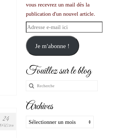
vous recevrez un mail dès la
publication d'un nouvel article.
Adresse
e-
mail
Je m'abonne !
ici
Fouillez sur le blog
Rechercher
:
Archives
24
Archives
OÛT 2016