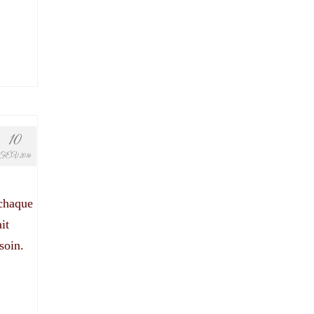
10
FÉV 2016
 chaque
it
soin.