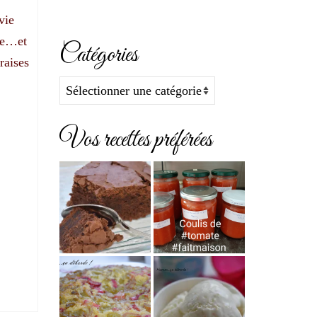
vie
tre…et
Catégories
raises
Catégories
Vos recettes préférées