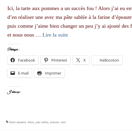
Ici, la tarte aux pommes a un succès fou ! Alors j’ai eu en
d’en réaliser une avec ma pâte sablée à la farine d’épeau
puis comme j’aime bien changer un peu j’y ai ajouté des f
et nous nous …
Lire la suite­­
Partager :
Facebook
Pinterest
X
Hellocoton
E-mail
Imprimer
J’aime ça :
farine epeautre
,
fraise
,
pate sablee
,
pomme
,
tarte