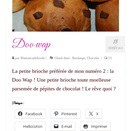
Doo wap
18
MAR 2015
par
Mamancadeborde
|
Classé dans :
Boulange
,
Chocolat
|
13
La petite brioche préférée de mon numéro 2 : la
Doo Wap ! Une petite brioche toute moelleuse
parsemée de pépites de chocolat ! Le rêve quoi ?
Partager :
Facebook
Pinterest
X
Hellocoton
E-mail
Imprimer