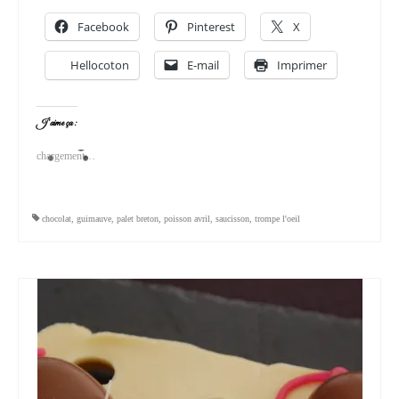
Facebook
Pinterest
X
Hellocoton
E-mail
Imprimer
J’aime ça :
chargement…
chocolat
,
guimauve
,
palet breton
,
poisson avril
,
saucisson
,
trompe l'oeil