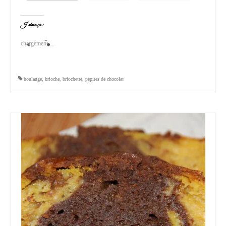
J’aime ça :
chargement…
boulange
,
brioche
,
briochette
,
pepites de chocolat