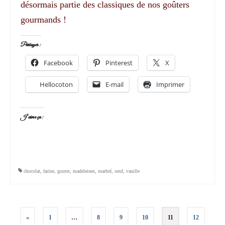
désormais partie des classiques de nos goûters
gourmands !
Partager :
Facebook
Pinterest
X
Hellocoton
E-mail
Imprimer
J’aime ça :
chocolat
,
farine
,
gouter
,
madeleines
,
marbré
,
oeuf
,
vanille
Pagination
«
1
…
8
9
10
11
12