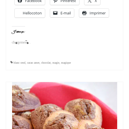
Facebook
Pinterest
X
Hellocoton
E-mail
Imprimer
J’aime ça :
chargement…
blanc oeuf
,
cacao amer
,
chocolat
,
magie
,
magique