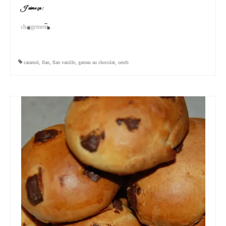
J’aime ça :
chargement…
caramel
,
flan
,
flan vanille
,
gateau au chocolat
,
oeufs