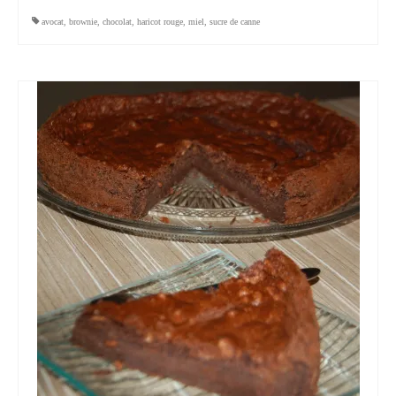
avocat
,
brownie
,
chocolat
,
haricot rouge
,
miel
,
sucre de canne