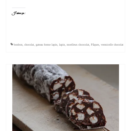
J’aime ça :
bonbon
,
chocolat
,
gateau forme lapin
,
lapin
,
moelleux chcocolat
,
Pâques
,
vermicelle chocolat