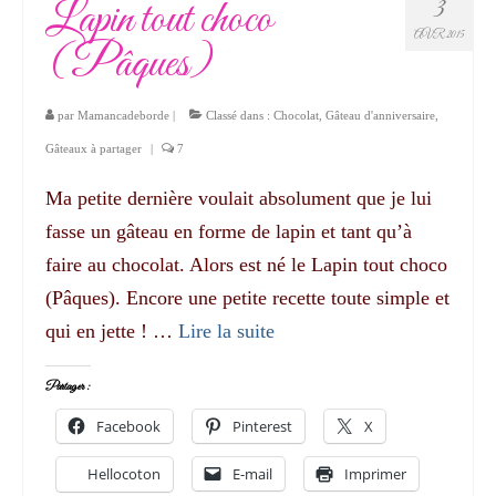
Lapin tout choco
3
AVR 2015
(Pâques)
par
Mamancadeborde
|
Classé dans :
Chocolat
,
Gâteau d'anniversaire
,
Gâteaux à partager
|
7
Ma petite dernière voulait absolument que je lui
fasse un gâteau en forme de lapin et tant qu’à
faire au chocolat. Alors est né le Lapin tout choco
(Pâques). Encore une petite recette toute simple et
qui en jette ! …
Lire la suite­­
Partager :
Facebook
Pinterest
X
Hellocoton
E-mail
Imprimer