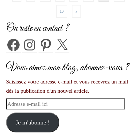
des
13
»
publications
On reste en contact ?
Facebook
Instagram
Pinterest
X
Vous aimez mon blog, abonnez-vous ?
Saisissez votre adresse e-mail et vous recevrez un mail
dès la publication d'un nouvel article.
Adresse
e-
mail
Je m'abonne !
ici