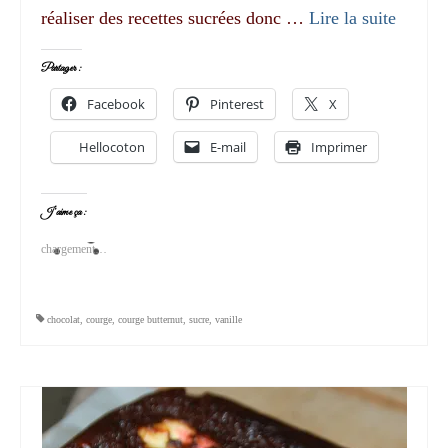
réaliser des recettes sucrées donc …
Lire la suite­­
Partager :
Facebook
Pinterest
X
Hellocoton
E-mail
Imprimer
J’aime ça :
chargement…
chocolat
,
courge
,
courge butternut
,
sucre
,
vanille