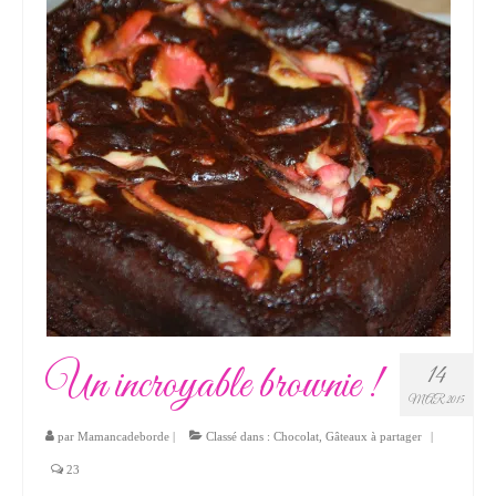
Un incroyable brownie !
14
MAR 2015
par
Mamancadeborde
|
Classé dans :
Chocolat
,
Gâteaux à partager
|
23