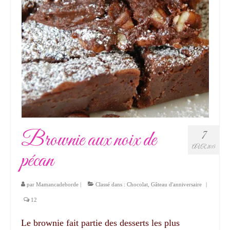
Brownie aux noix de
7
AVR 2015
pécan
par
Mamancadeborde
|
Classé dans :
Chocolat
,
Gâteau d'anniversaire
|
12
Le brownie fait partie des desserts les plus