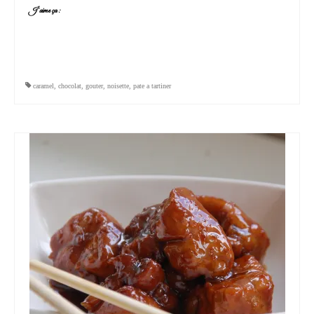
J’aime ça :
caramel
,
chocolat
,
gouter
,
noisette
,
pate a tartiner