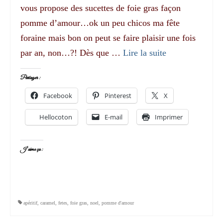
vous propose des sucettes de foie gras façon
pomme d’amour…ok un peu chicos ma fête
foraine mais bon on peut se faire plaisir une fois
par an, non…?! Dès que …
Lire la suite­­
Partager :
Facebook
Pinterest
X
Hellocoton
E-mail
Imprimer
J’aime ça :
apéritif
,
caramel
,
fetes
,
foie gras
,
noel
,
pomme d'amour