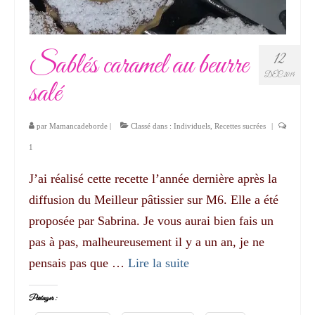
Sablés caramel au beurre
12
DÉC 2014
salé
par
Mamancadeborde
|
Classé dans :
Individuels
,
Recettes sucrées
|
1
J’ai réalisé cette recette l’année dernière après la
diffusion du Meilleur pâtissier sur M6. Elle a été
proposée par Sabrina. Je vous aurai bien fais un
pas à pas, malheureusement il y a un an, je ne
pensais pas que …
Lire la suite­­
Partager :