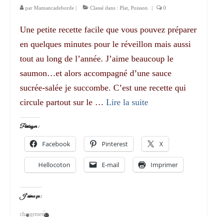
par
Mamancadeborde
|
Classé dans :
Plat
,
Poisson
|
0
Une petite recette facile que vous pouvez préparer
en quelques minutes pour le réveillon mais aussi
tout au long de l’année. J’aime beaucoup le
saumon…et alors accompagné d’une sauce
sucrée-salée je succombe. C’est une recette qui
circule partout sur le …
Lire la suite­­
Partager :
Facebook
Pinterest
X
Hellocoton
E-mail
Imprimer
J’aime ça :
chargement…