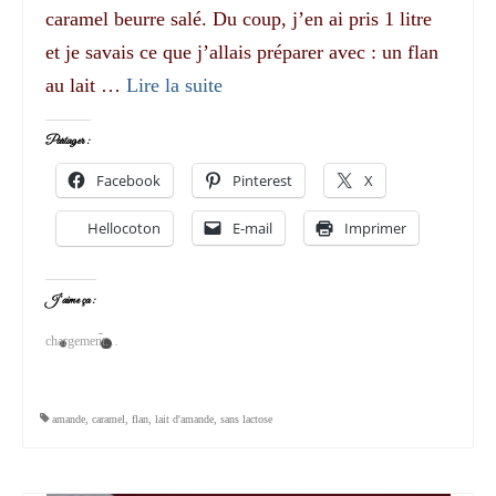
caramel beurre salé. Du coup, j’en ai pris 1 litre
et je savais ce que j’allais préparer avec : un flan
au lait …
Lire la suite­­
Partager :
Facebook
Pinterest
X
Hellocoton
E-mail
Imprimer
J’aime ça :
chargement…
amande
,
caramel
,
flan
,
lait d'amande
,
sans lactose