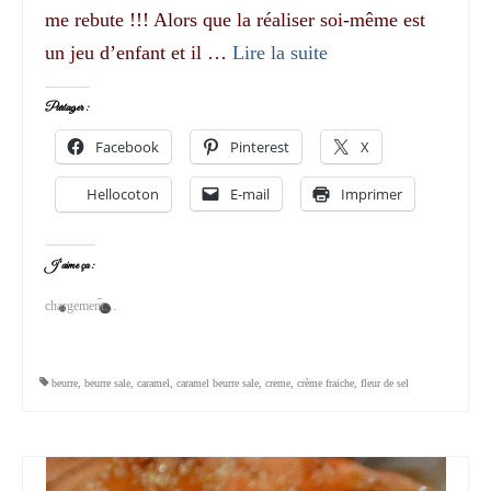
me rebute !!! Alors que la réaliser soi-même est
un jeu d’enfant et il …
Lire la suite­­
Partager :
Facebook
Pinterest
X
Hellocoton
E-mail
Imprimer
J’aime ça :
chargement…
beurre
,
beurre sale
,
caramel
,
caramel beurre sale
,
creme
,
crème fraiche
,
fleur de sel