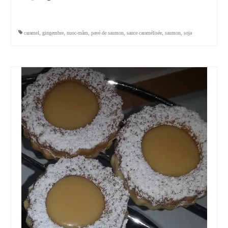
caramel
,
gingembre
,
nuoc-mâm
,
pavé de saumon
,
sauce caramélisée
,
saumon
,
soja