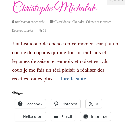
NOV 2015
Christophe Michalak
par
Mamancadeborde
|
Classé dans :
Chocolat
,
Crèmes et mousses
,
Recettes sucrées
|
31
J’ai beaucoup de chance en ce moment car j’ai un
couple de copains qui me fournit en fruits et
légumes de saison et en noix et noisettes…du
coup je me fais un réel plaisir à réaliser des
recettes toutes plus …
Lire la suite­­
Partager :
Facebook
Pinterest
X
Hellocoton
E-mail
Imprimer