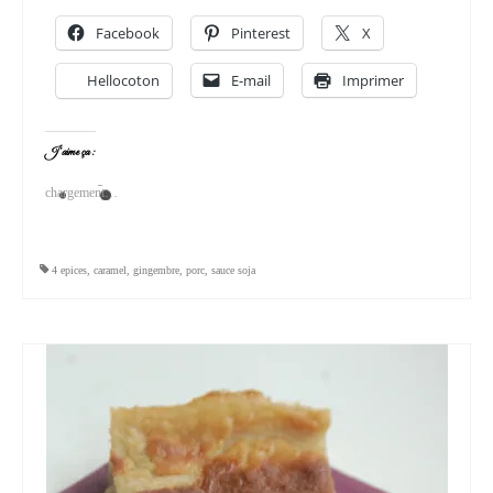
Facebook
Pinterest
X
Hellocoton
E-mail
Imprimer
J’aime ça :
chargement…
4 epices
,
caramel
,
gingembre
,
porc
,
sauce soja