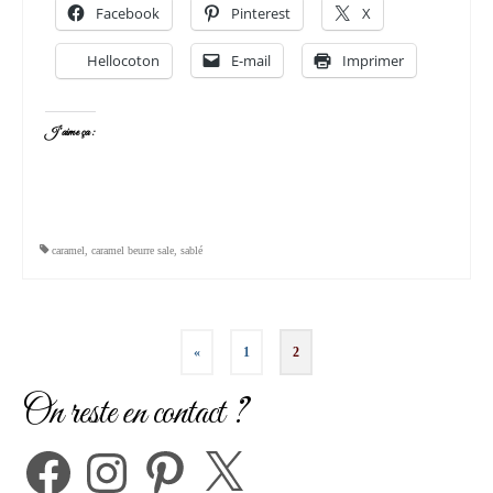
Facebook
Pinterest
X
Hellocoton
E-mail
Imprimer
J’aime ça :
caramel
,
caramel beurre sale
,
sablé
Pagination
«
1
2
des
On reste en contact ?
publications
Facebook
Instagram
Pinterest
X