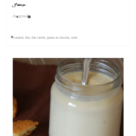
J’aime ça :
chargement…
caramel
,
flan
,
flan vanille
,
gateau au chocolat
,
oeufs