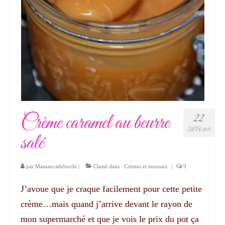
Crème caramel au beurre
22
FÉV 2015
salé
par
Mamancadeborde
|
Classé dans :
Crèmes et mousses
|
9
J’avoue que je craque facilement pour cette petite
crème…mais quand j’arrive devant le rayon de
mon supermarché et que je vois le prix du pot ça