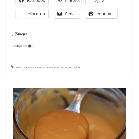
Facebook
Pinterest
X
Hellocoton
E-mail
Imprimer
J’aime ça :
chargement…
breton
,
caramel
,
caramel beurre sale
,
lait entier
,
sablé