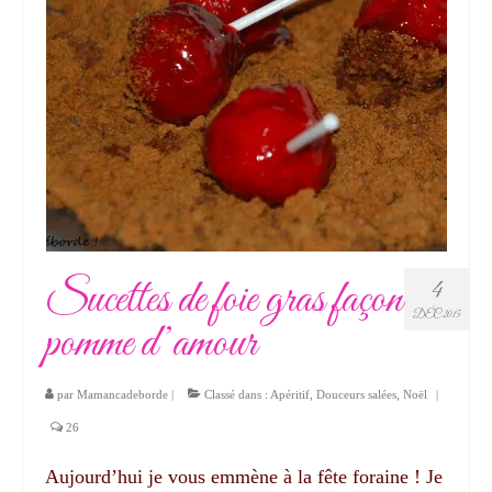
Sucettes de foie gras façon
4
DÉC 2015
pomme d’amour
par
Mamancadeborde
|
Classé dans :
Apéritif
,
Douceurs salées
,
Noël
|
26
Aujourd’hui je vous emmène à la fête foraine ! Je