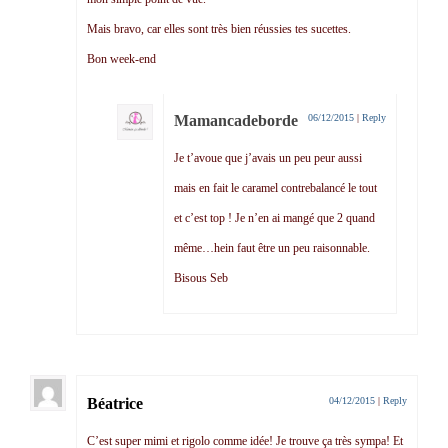
Mais bravo, car elles sont très bien réussies tes sucettes.
Bon week-end
Mamancadeborde
06/12/2015
|
Reply
Je t’avoue que j’avais un peu peur aussi
mais en fait le caramel contrebalancé le tout
et c’est top ! Je n’en ai mangé que 2 quand
même…hein faut être un peu raisonnable.
Bisous Seb
Béatrice
04/12/2015
|
Reply
C’est super mimi et rigolo comme idée! Je trouve ça très sympa! Et