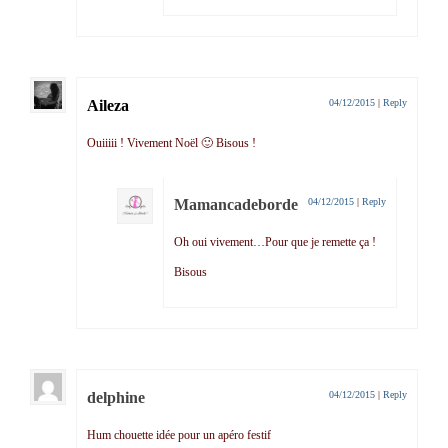
Aileza
04/12/2015
|
Reply
Ouiiiii ! Vivement Noël 🙂 Bisous !
Mamancadeborde
04/12/2015
|
Reply
Oh oui vivement…Pour que je remette ça !
Bisous
delphine
04/12/2015
|
Reply
Hum chouette idée pour un apéro festif