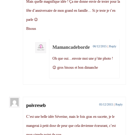
Mais quelle magnifique idée ! Ça me donne envie de tester pour la
fête d’anniversaire de mon grand en famille… Si je teste je t’en
parle 😉
Bisous
Mamancadeborde
06/12/2015
|
Reply
Oh que oui…envoie moi une p’tite photo !
😉 gros bisous et bon dimanche
poivreseb
05/12/2015
|
Reply
C’est une belle idée Séverine, mais le fois gras en sucette, je le
mangerai à petit dose de peur que cela devienne écœurant, c’est
mon simple point de vue.