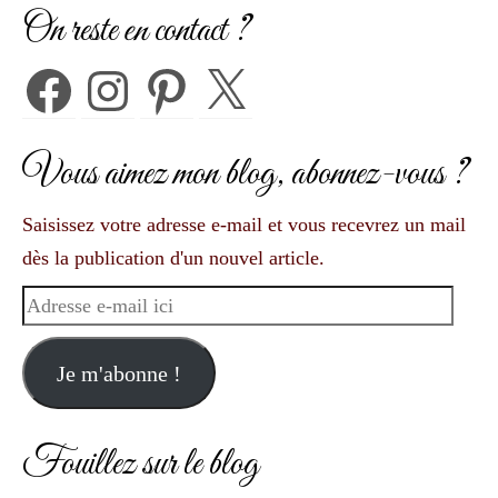
On reste en contact ?
Facebook
Instagram
Pinterest
X
Vous aimez mon blog, abonnez-vous ?
Saisissez votre adresse e-mail et vous recevrez un mail
dès la publication d'un nouvel article.
Adresse
e-
mail
Je m'abonne !
ici
Fouillez sur le blog