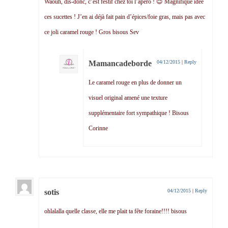
Waouh, dis-donc, c’est festif chez toi l’apéro ! 😉 Magnifique idée
ces sucettes ! J’en ai déjà fait pain d’épices/foie gras, mais pas avec
ce joli caramel rouge ! Gros bisous Sev
Mamancadeborde
04/12/2015
|
Reply
Le caramel rouge en plus de donner un
visuel original amené une texture
supplémentaire fort sympathique ! Bisous
Corinne
sotis
04/12/2015
|
Reply
ohlalalla quelle classe, elle me plait ta fête foraine!!!! bisous