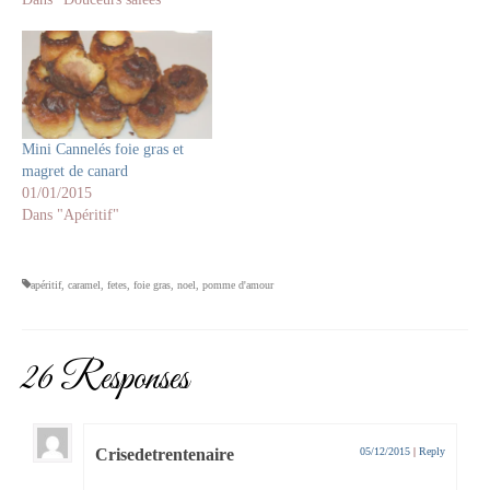
Mini Cannelés foie gras et
magret de canard
01/01/2015
Dans "Apéritif"
apéritif
,
caramel
,
fetes
,
foie gras
,
noel
,
pomme d'amour
26 Responses
Crisedetrentenaire
05/12/2015
|
Reply