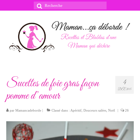
Rechercher
:
Sucettes de foie gras façon
4
DÉC 2015
pomme d’amour
par
Mamancadeborde
|
Classé dans :
Apéritif
,
Douceurs salées
,
Noël
|
26