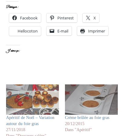
Partager :
Facebook
Pinterest
X
Hellocoton
E-mail
Imprimer
J’aime ça :
Apéritif de Noël – Variation
Crème brûlée au foie gras
autour du foie gras
20/12/2015
27/11/2018
Dans "Apéritif"
Dans "Douceurs salées"