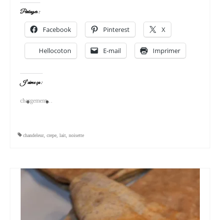
Partager :
Facebook
Pinterest
X
Hellocoton
E-mail
Imprimer
J’aime ça :
chargement…
chandeleur
,
crepe
,
lait
,
noisette