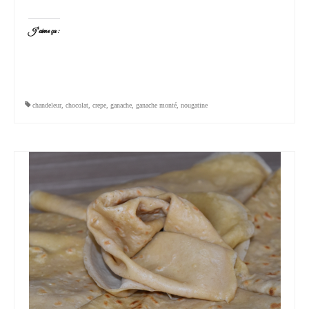
J’aime ça :
chandeleur
,
chocolat
,
crepe
,
ganache
,
ganache monté
,
nougatine