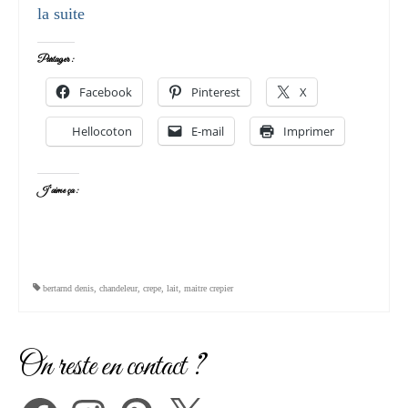
la suite­­
Partager :
Facebook
Pinterest
X
Hellocoton
E-mail
Imprimer
J’aime ça :
bertarnd denis
,
chandeleur
,
crepe
,
lait
,
maitre crepier
On reste en contact ?
Facebook
Instagram
Pinterest
X