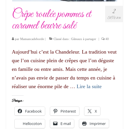
Crêpe roulée pommes et
2
FÉV 2016
caramel beurre salé
par
Mamancadeborde
|
Classé dans :
Gâteaux à partager
|
40
Aujourd’hui c’est la Chandeleur. La tradition veut
que l’on cuisine plein de crêpes que l’on déguste
en famille ou entre amis. Mais cette année, je
n’avais pas envie de passer du temps en cuisine à
réaliser une énorme pile de …
Lire la suite­­
Partager :
Facebook
Pinterest
X
Hellocoton
E-mail
Imprimer