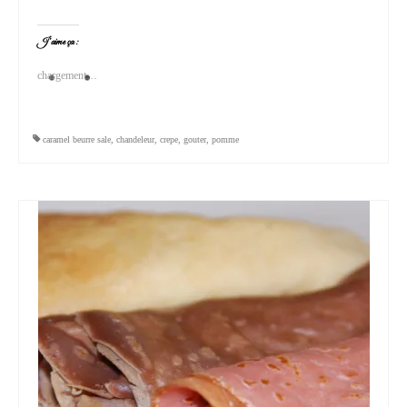
J’aime ça :
chargement…
caramel beurre sale
,
chandeleur
,
crepe
,
gouter
,
pomme