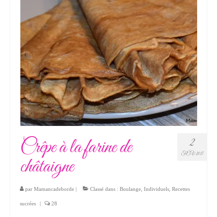
Crêpe à la farine de
2
FÉV 2017
châtaigne
par
Mamancadeborde
|
Classé dans :
Boulange
,
Individuels
,
Recettes
sucrées
|
28