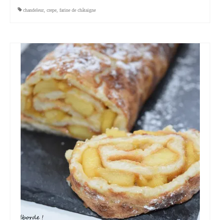
chandeleur
,
crepe
,
farine de châtaigne