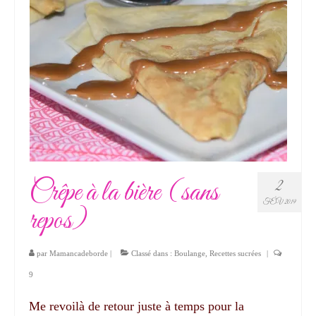
Crêpe à la bière (sans
2
FÉV 2019
repos)
par
Mamancadeborde
|
Classé dans :
Boulange
,
Recettes sucrées
|
9
Me revoilà de retour juste à temps pour la