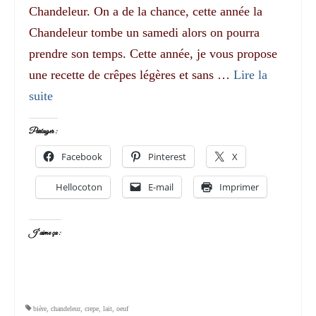
Chandeleur. On a de la chance, cette année la
Chandeleur tombe un samedi alors on pourra
prendre son temps. Cette année, je vous propose
une recette de crêpes légères et sans …
Lire la
suite­­
Partager :
Facebook
Pinterest
X
Hellocoton
E-mail
Imprimer
J’aime ça :
bière
,
chandeleur
,
crepe
,
lait
,
oeuf