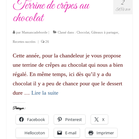
Terrine de crêpes au
2
FÉV 2018
chocolat
par
Mamancadeborde
|
Classé dans :
Chocolat
,
Gâteaux à partager
,
Recettes sucrées
|
26
Cette année, pour la chandeleur je vous propose
une terrine de crêpes au chocolat qui nous a bien
régalé. En même temps, ici dès qu’il y a du
chocolat il y a peu de chance pour que le dessert
dure …
Lire la suite­­
Partager :
Facebook
Pinterest
X
Hellocoton
E-mail
Imprimer