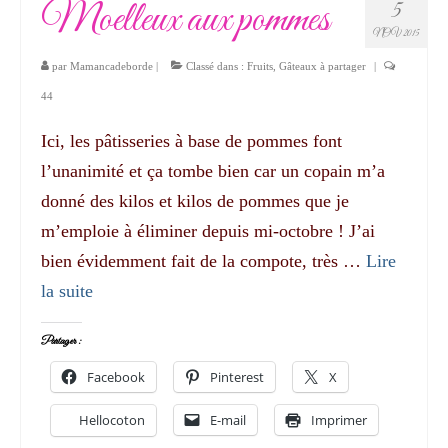
Moelleux aux pommes
5
NOV 2015
par
Mamancadeborde
|
Classé dans :
Fruits
,
Gâteaux à partager
|
44
Ici, les pâtisseries à base de pommes font
l’unanimité et ça tombe bien car un copain m’a
donné des kilos et kilos de pommes que je
m’emploie à éliminer depuis mi-octobre ! J’ai
bien évidemment fait de la compote, très …
Lire
la suite­­
Partager :
Facebook
Pinterest
X
Hellocoton
E-mail
Imprimer