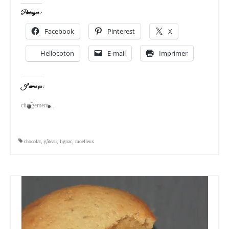
Partager :
Facebook
Pinterest
X
Hellocoton
E-mail
Imprimer
J’aime ça :
chargement…
chocolat
,
gâteau
,
lignac
,
moelleux