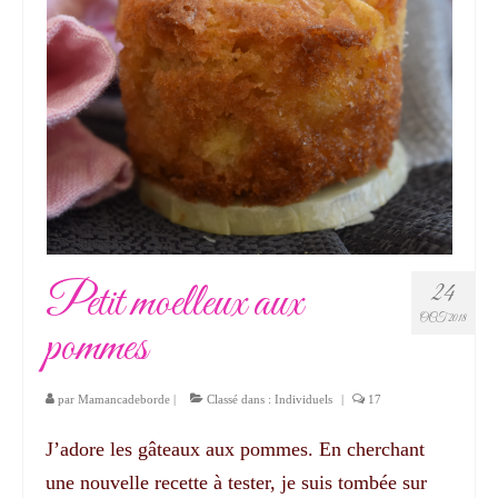
Petit moelleux aux
24
OCT 2018
pommes
par
Mamancadeborde
|
Classé dans :
Individuels
|
17
J’adore les gâteaux aux pommes. En cherchant
une nouvelle recette à tester, je suis tombée sur