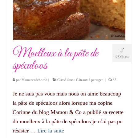
Moelleux à la pâte de
2
NOV 2015
spéculoos
par
Mamancadeborde
|
Classé dans :
Gâteaux à partager
|
35
Je ne sais pas vous mais nous on aime beaucoup
la pâte de spéculoos alors lorsque ma copine
Corinne du blog Mamou & Co a publié sa recette
du moelleux à la pâte de spéculoos je n’ai pas pu
résister …
Lire la suite­­