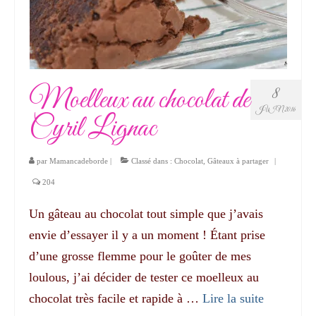
Moelleux au chocolat de
8
JUIN 2016
Cyril Lignac
par
Mamancadeborde
|
Classé dans :
Chocolat
,
Gâteaux à partager
|
204
Un gâteau au chocolat tout simple que j’avais
envie d’essayer il y a un moment ! Étant prise
d’une grosse flemme pour le goûter de mes
loulous, j’ai décider de tester ce moelleux au
chocolat très facile et rapide à …
Lire la suite­­