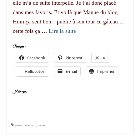
elle m’a de suite interpellé. Je l’ai donc placé
dans mes favoris. Et voilà que Manue du blog
Hum,ça sent bon…publie à son tour ce gâteau…
cette fois ça …
Lire la suite­­
Partager :
Facebook
Pinterest
X
Hellocoton
E-mail
Imprimer
J’aime ça :
gâteau
,
moelleux
,
nature