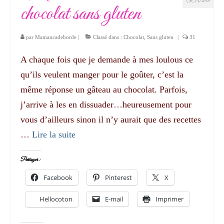
FÉV 2018
chocolat sans gluten
par
Mamancadeborde
|
Classé dans :
Chocolat
,
Sans gluten
|
31
A chaque fois que je demande à mes loulous ce
qu’ils veulent manger pour le goûter, c’est la
même réponse un gâteau au chocolat. Parfois,
j’arrive à les en dissuader…heureusement pour
vous d’ailleurs sinon il n’y aurait que des recettes
…
Lire la suite­­
Partager :
Facebook
Pinterest
X
Hellocoton
E-mail
Imprimer