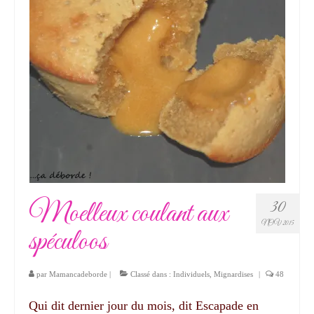
Moelleux coulant aux
30
NOV 2015
spéculoos
par
Mamancadeborde
|
Classé dans :
Individuels
,
Mignardises
|
48
Qui dit dernier jour du mois, dit Escapade en