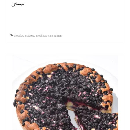
J’aime ça :
chocolat
,
maizena
,
moelleux
,
sans gluten