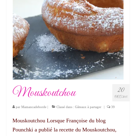
Mouskoutchou
20
OCT 2015
par
Mamancadeborde
|
Classé dans :
Gâteaux à partager
|
39
Mouskoutchou Lorsque Françoise du blog
Pounchki a publié la recette du Mouskoutchou,