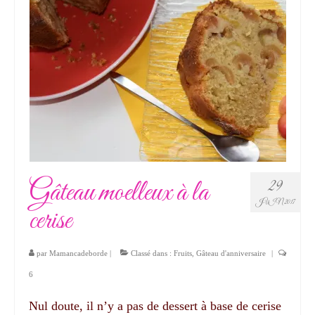
Gâteau moelleux à la
29
JUIN 2017
cerise
par
Mamancadeborde
|
Classé dans :
Fruits
,
Gâteau d'anniversaire
|
6
Nul doute, il n’y a pas de dessert à base de cerise