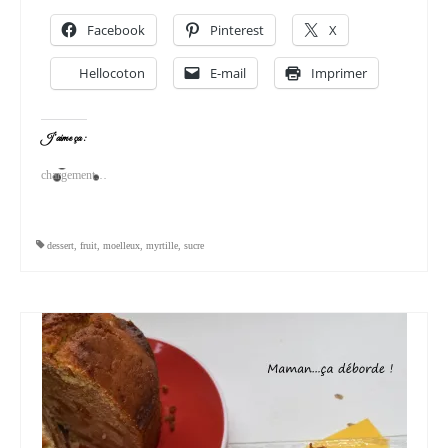
Facebook
Pinterest
X
Hellocoton
E-mail
Imprimer
J’aime ça :
chargement…
dessert
,
fruit
,
moelleux
,
myrtille
,
sucre