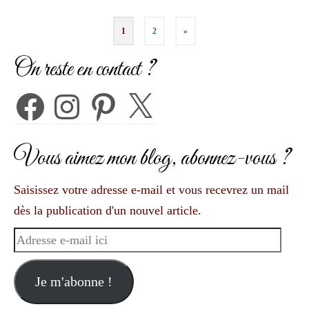
Pagination
1
2
»
des
On reste en contact ?
publications
Facebook
Instagram
Pinterest
X
Vous aimez mon blog, abonnez-vous ?
Saisissez votre adresse e-mail et vous recevrez un mail
dès la publication d'un nouvel article.
Adresse
e-
mail
Je m'abonne !
ici