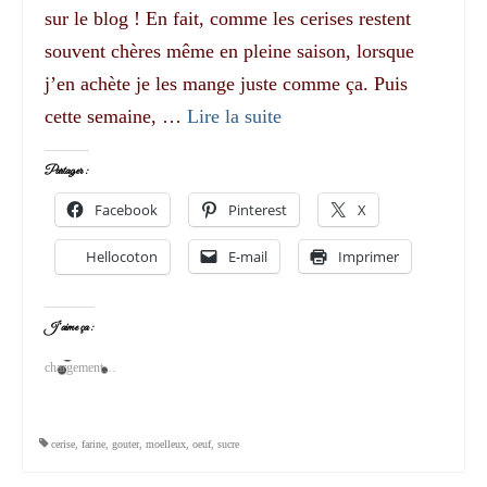
sur le blog ! En fait, comme les cerises restent
souvent chères même en pleine saison, lorsque
j’en achète je les mange juste comme ça. Puis
cette semaine, …
Lire la suite­­
Partager :
Facebook
Pinterest
X
Hellocoton
E-mail
Imprimer
J’aime ça :
chargement…
cerise
,
farine
,
gouter
,
moelleux
,
oeuf
,
sucre