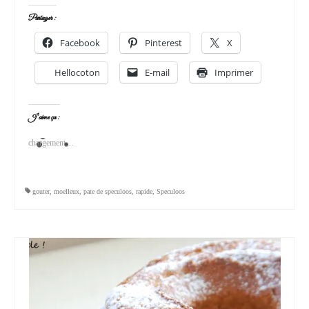
Partager :
Facebook
Pinterest
X
Hellocoton
E-mail
Imprimer
J’aime ça :
chargement…
gouter
,
moelleux
,
pate de speculoos
,
rapide
,
Speculoos