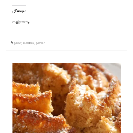
J’aime ça :
chargement…
gouter
,
moelleux
,
pomme