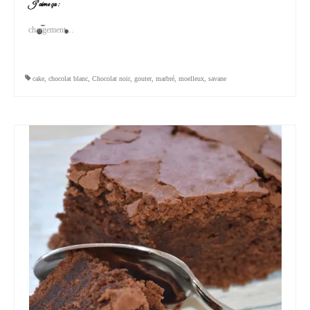
J’aime ça :
chargement…
cake
,
chocolat blanc
,
Chocolat noir
,
gouter
,
marbré
,
moelleux
,
savane