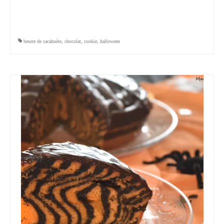
beurre de cacahuète
,
chocolat
,
cookie
,
halloween