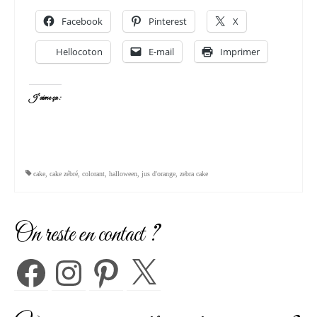
Facebook
Pinterest
X
Hellocoton
E-mail
Imprimer
J’aime ça :
cake
,
cake zébré
,
colorant
,
halloween
,
jus d'orange
,
zebra cake
On reste en contact ?
Facebook
Instagram
Pinterest
X