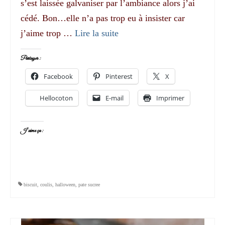
s’est laissée galvaniser par l’ambiance alors j’ai
cédé. Bon…elle n’a pas trop eu à insister car
j’aime trop …
Lire la suite­­
Partager :
Facebook
Pinterest
X
Hellocoton
E-mail
Imprimer
J’aime ça :
biscuit
,
coulis
,
halloween
,
pate sucree