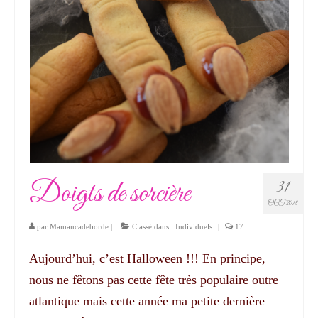
Doigts de sorcière
31
OCT 2018
par
Mamancadeborde
|
Classé dans :
Individuels
|
17
Aujourd’hui, c’est Halloween !!! En principe,
nous ne fêtons pas cette fête très populaire outre
atlantique mais cette année ma petite dernière