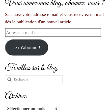
Vous aimez mon blog, abonnez-vous ?
Saisissez votre adresse e-mail et vous recevrez un mail
dès la publication d'un nouvel article.
Adresse
e-
mail
Je m'abonne !
ici
Fouillez sur le blog
Rechercher
:
Archives
Archives