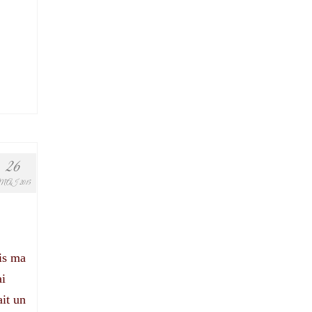
26
MAI 2015
is ma
ai
ait un