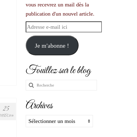
vous recevrez un mail dès la
publication d'un nouvel article.
Adresse
e-
mail
Je m'abonne !
ici
Fouillez sur le blog
Rechercher
:
Archives
25
MAR 2016
Archives