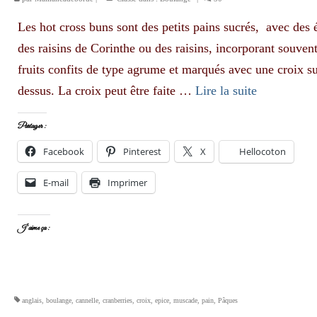
Les hot cross buns sont des petits pains sucrés, avec des 
des raisins de Corinthe ou des raisins, incorporant souven
fruits confits de type agrume et marqués avec une croix su
dessus. La croix peut être faite …
Lire la suite­­
Partager :
Facebook
Pinterest
X
Hellocoton
E-mail
Imprimer
J’aime ça :
anglais
,
boulange
,
cannelle
,
cranberries
,
croix
,
epice
,
muscade
,
pain
,
Pâques