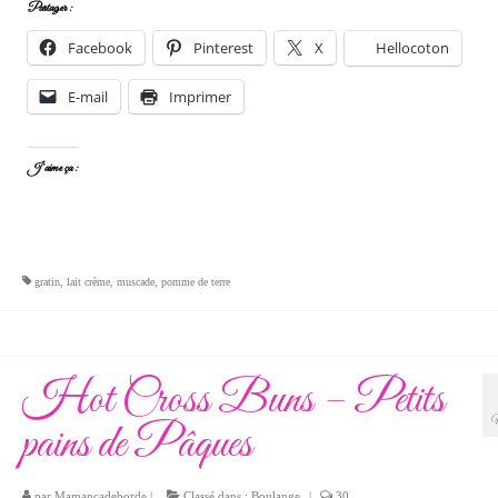
Partager :
Facebook
Pinterest
X
Hellocoton
E-mail
Imprimer
J’aime ça :
gratin
,
lait crème
,
muscade
,
pomme de terre
Hot Cross Buns – Petits
pains de Pâques
par
Mamancadeborde
|
Classé dans :
Boulange
|
30