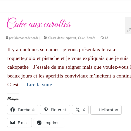
Cake aux carottes
J
par
Mamancadeborde
|
Classé dans :
Apéritif
,
Cake
,
Entrée
|
18
Il y a quelques semaines, je vous présentais le cake
roquette,noix et pistache et je vous expliquais que je suis
cakopathe ! J’essaie de me soigner mais que voulez-vous 
beaux jours et les apéritifs conviviaux m’incitent à contin
C’est …
Lire la suite­­
Partager :
Facebook
Pinterest
X
Hellocoton
E-mail
Imprimer