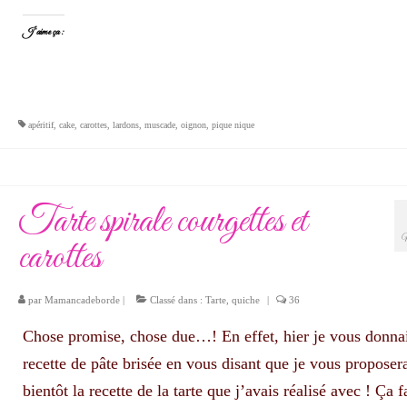
J’aime ça :
apéritif
,
cake
,
carottes
,
lardons
,
muscade
,
oignon
,
pique nique
Tarte spirale courgettes et
carottes
par
Mamancadeborde
|
Classé dans :
Tarte, quiche
|
36
Chose promise, chose due…! En effet, hier je vous donna
recette de pâte brisée en vous disant que je vous proposer
bientôt la recette de la tarte que j’avais réalisé avec ! Ça f