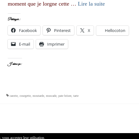
moment que je lorgne cette …
Lire la suite­­
Partager :
Facebook
Pinterest
X
Hellocoton
E-mail
Imprimer
J’aime ça :
carotte
,
courgette
,
moutarde
,
muscade
,
pate brisee
,
tarte
, vous acceptez leur utilisation.