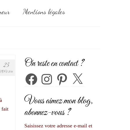
neur
Mentions légales
On reste en contact ?
25
NOV 2016
Facebook
Instagram
Pinterest
X
Vous aimez mon blog,
à
 fait
abonnez-vous ?
Saisissez votre adresse e-mail et