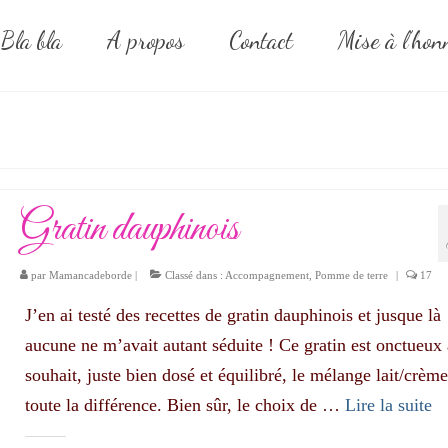
Bla bla
A propos
Contact
Mise à l’hon
Gratin dauphinois
par
Mamancadeborde
|
Classé dans :
Accompagnement
,
Pomme de terre
|
17
J’en ai testé des recettes de gratin dauphinois et jusque là
aucune ne m’avait autant séduite ! Ce gratin est onctueux 
souhait, juste bien dosé et équilibré, le mélange lait/crème
toute la différence. Bien sûr, le choix de …
Lire la suite­­