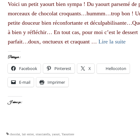
Voici un petit yaourt bien sympa ! Du yaourt parsemé de p
morceaux de chocolat croquants…hummm…trop bon ! U
petite douceur bien réconfortante et déculpabilisante…Qu
à bien y réfléchir… En tout cas, pour moi c’est le dessert
parfait…doux, onctueux et craquant …
Lire la suite­­
Partager :
Facebook
Pinterest
X
Hellocoton
E-mail
Imprimer
J’aime ça :
chocolat
,
lait entier
,
stracciatella
,
yaourt
,
Yaourtiere