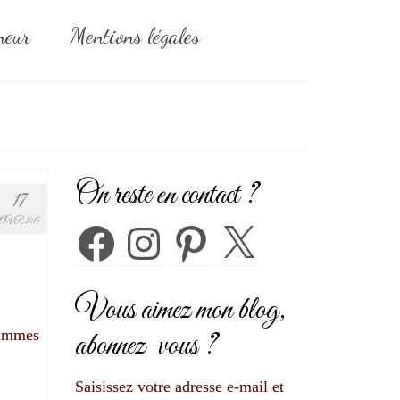
neur
Mentions légales
On reste en contact ?
17
AVR 2015
Facebook
Instagram
Pinterest
X
Vous aimez mon blog,
rammes
abonnez-vous ?
Saisissez votre adresse e-mail et