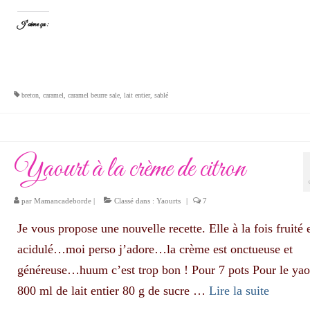
J’aime ça :
breton
,
caramel
,
caramel beurre sale
,
lait entier
,
sablé
Yaourt à la crème de citron
par
Mamancadeborde
|
Classé dans :
Yaourts
|
7
Je vous propose une nouvelle recette. Elle à la fois fruité 
acidulé…moi perso j’adore…la crème est onctueuse et
généreuse…huum c’est trop bon ! Pour 7 pots Pour le yaou
800 ml de lait entier 80 g de sucre …
Lire la suite­­