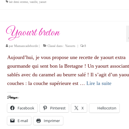
lait demi ecreme
,
vanille
,
yaourt
Yaourt breton
par
Mamancadeborde
|
Classé dans :
Yaourts
|
8
Aujourd’hui, je vous propose une recette de yaourt extra
gourmande qui sent bon la Bretagne ! Un yaourt associant
sablés avec du caramel au beurre salé ! Il s’agit d’un yaou
couches : la couche supérieure est …
Lire la suite­­
Partager :
Facebook
Pinterest
X
Hellocoton
E-mail
Imprimer