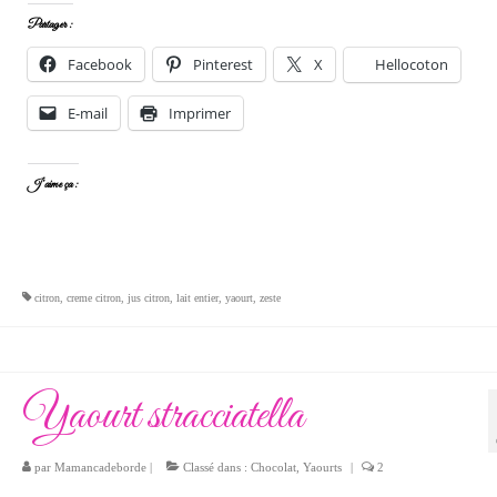
Partager :
Facebook
Pinterest
X
Hellocoton
E-mail
Imprimer
J’aime ça :
citron
,
creme citron
,
jus citron
,
lait entier
,
yaourt
,
zeste
Yaourt stracciatella
par
Mamancadeborde
|
Classé dans :
Chocolat
,
Yaourts
|
2