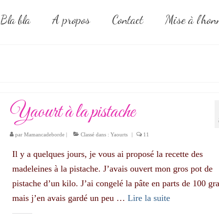
Bla bla
A propos
Contact
Mise à l’hon
Yaourt à la pistache
par
Mamancadeborde
|
Classé dans :
Yaourts
|
11
Il y a quelques jours, je vous ai proposé la recette des
madeleines à la pistache. J’avais ouvert mon gros pot de
pistache d’un kilo. J’ai congelé la pâte en parts de 100 g
mais j’en avais gardé un peu …
Lire la suite­­