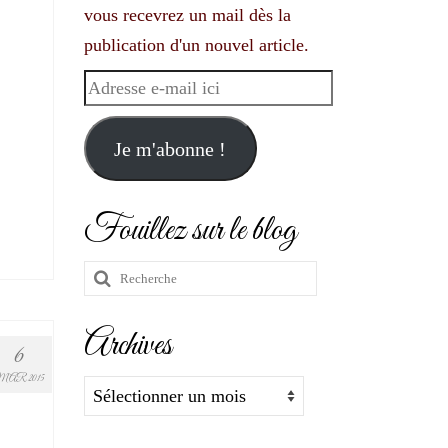
vous recevrez un mail dès la
publication d'un nouvel article.
Adresse
e-
mail
Je m'abonne !
ici
Fouillez sur le blog
Rechercher
:
Archives
6
MAR 2015
Archives