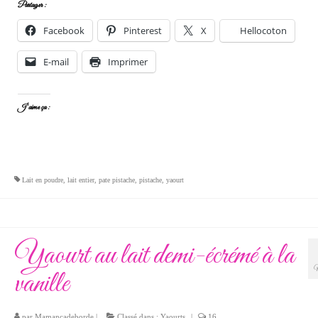
Partager :
Facebook
Pinterest
X
Hellocoton
E-mail
Imprimer
J’aime ça :
Lait en poudre
,
lait entier
,
pate pistache
,
pistache
,
yaourt
Yaourt au lait demi-écrémé à la
vanille
par
Mamancadeborde
|
Classé dans :
Yaourts
|
16