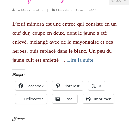
MAR 2018
par
Mamancadeborde
|
Classé dans :
Divers
|
17
L’œuf mimosa est une entrée qui consiste en un
œuf dur, coupé en deux, dont le jaune a été
enlevé, mélangé avec de la mayonnaise et des
herbes, puis replacé dans le blanc. Un peu du
jaune cuit est émietté …
Lire la suite­­
Partager :
Facebook
Pinterest
X
Hellocoton
E-mail
Imprimer
J’aime ça :