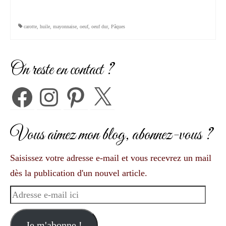
carotte
,
huile
,
mayonnaise
,
oeuf
,
oeuf dur
,
Pâques
On reste en contact ?
Facebook
Instagram
Pinterest
X
Vous aimez mon blog, abonnez-vous ?
Saisissez votre adresse e-mail et vous recevrez un mail
dès la publication d'un nouvel article.
Adresse
e-
mail
Je m'abonne !