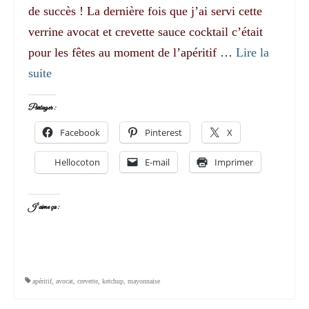
de succès ! La dernière fois que j’ai servi cette
verrine avocat et crevette sauce cocktail c’était
pour les fêtes au moment de l’apéritif …
Lire la
suite­­
Partager :
Facebook
Pinterest
X
Hellocoton
E-mail
Imprimer
J’aime ça :
apéritif
,
avocat
,
crevette
,
ketchup
,
mayonnaise