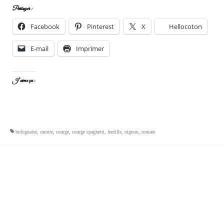
Partager :
Facebook
Pinterest
X
Hellocoton
E-mail
Imprimer
J’aime ça :
bolognaise
,
carotte
,
courge
,
courge spaghetti
,
lentille
,
oignon
,
tomate