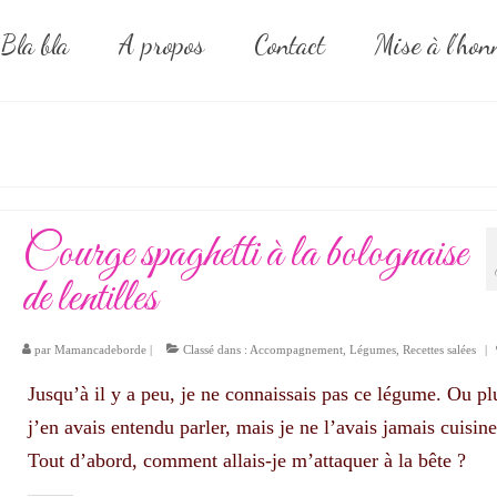
Bla bla
A propos
Contact
Mise à l’hon
Courge spaghetti à la bolognaise
de lentilles
par
Mamancadeborde
|
Classé dans :
Accompagnement
,
Légumes
,
Recettes salées
|
Jusqu’à il y a peu, je ne connaissais pas ce légume. Ou pl
j’en avais entendu parler, mais je ne l’avais jamais cuisine
Tout d’abord, comment allais-je m’attaquer à la bête ?