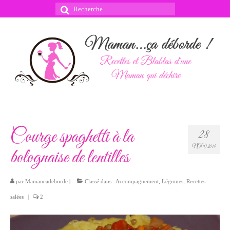
Rechercher
:
Courge spaghetti à la
28
NOV 2014
bolognaise de lentilles
par
Mamancadeborde
|
Classé dans :
Accompagnement
,
Légumes
,
Recettes
salées
|
2