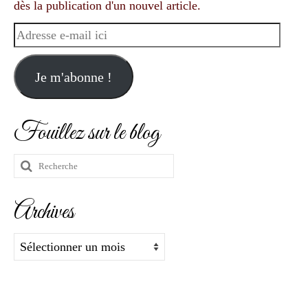
dès la publication d'un nouvel article.
Adresse
e-
mail
Je m'abonne !
ici
Fouillez sur le blog
Rechercher
:
Archives
Archives