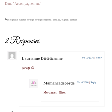
Dans "Accompagnement"
bolognaise
,
carotte
,
courge
,
courge spaghetti
,
lentille
,
oignon
,
tomate
2 Responses
Laurianne Diététicienne
04/10/2016
|
Reply
partagé 😉
Mamancadeborde
09/10/2016
|
Reply
Merci miss ! Bises