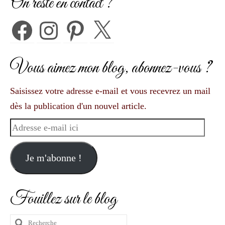
On reste en contact ?
Facebook
Instagram
Pinterest
X
Vous aimez mon blog, abonnez-vous ?
Saisissez votre adresse e-mail et vous recevrez un mail
dès la publication d'un nouvel article.
Adresse
e-
mail
Je m'abonne !
ici
Fouillez sur le blog
Rechercher