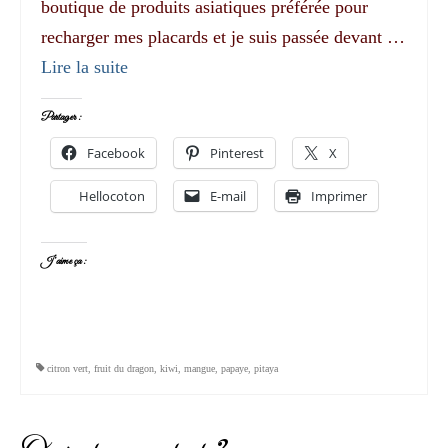
boutique de produits asiatiques préférée pour
recharger mes placards et je suis passée devant …
Lire la suite­­
Partager :
Facebook
Pinterest
X
Hellocoton
E-mail
Imprimer
J’aime ça :
citron vert
,
fruit du dragon
,
kiwi
,
mangue
,
papaye
,
pitaya