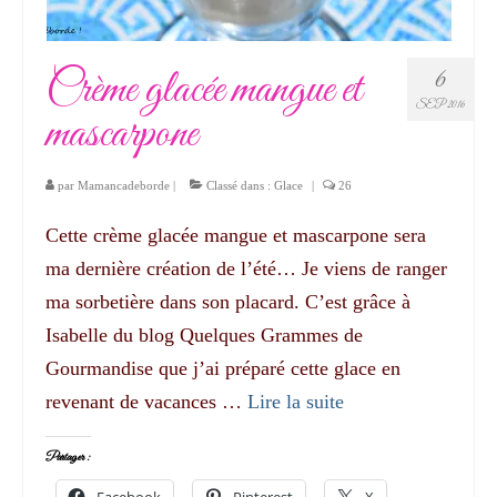
Crème glacée mangue et
6
SEP 2016
mascarpone
par
Mamancadeborde
|
Classé dans :
Glace
|
26
Cette crème glacée mangue et mascarpone sera
ma dernière création de l’été… Je viens de ranger
ma sorbetière dans son placard. C’est grâce à
Isabelle du blog Quelques Grammes de
Gourmandise que j’ai préparé cette glace en
revenant de vacances …
Lire la suite­­
Partager :
Facebook
Pinterest
X