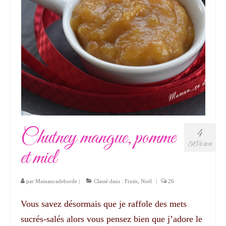
Chutney mangue, pomme
4
FÉV 2018
et miel
par
Mamancadeborde
|
Classé dans :
Fruits
,
Noël
|
26
Vous savez désormais que je raffole des mets
sucrés-salés alors vous pensez bien que j’adore le