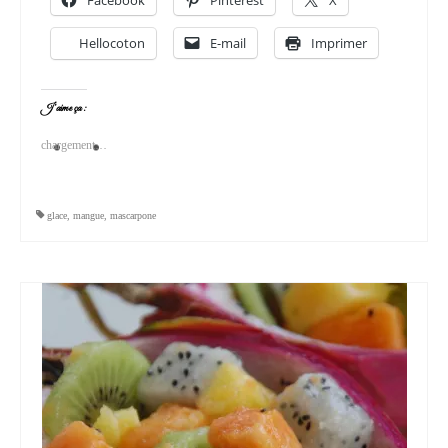
Hellocoton
E-mail
Imprimer
J’aime ça :
chargement…
glace
,
mangue
,
mascarpone