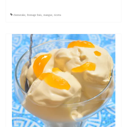
cheesecake
,
fromage frais
,
mangue
,
ricotta