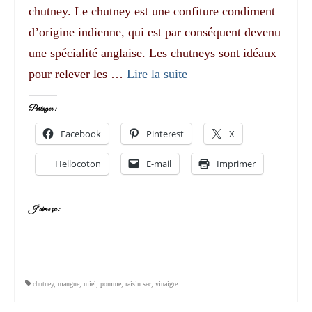
chutney. Le chutney est une confiture condiment
d’origine indienne, qui est par conséquent devenu
une spécialité anglaise. Les chutneys sont idéaux
pour relever les …
Lire la suite­­
Partager :
Facebook
Pinterest
X
Hellocoton
E-mail
Imprimer
J’aime ça :
chutney
,
mangue
,
miel
,
pomme
,
raisin sec
,
vinaigre