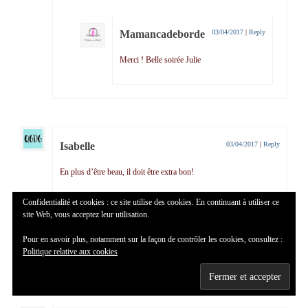
Mamancadeborde
03/04/2017
|
Reply
Merci ! Belle soirée Julie
Isabelle
03/04/2017
|
Reply
En plus d’être beau, il doit être extra bon!
Confidentialité et cookies : ce site utilise des cookies. En continuant à utiliser ce
Mamancadeborde
03/04/2017
|
Reply
site Web, vous acceptez leur utilisation.
Pour en savoir plus, notamment sur la façon de contrôler les cookies, consultez :
Je te confirme une tuerie ! Bises Isabelle
Politique relative aux cookies