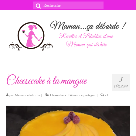
Rechercher
:
Cheesecake à la mangue
3
AVR 2017
par
Mamancadeborde
|
Classé dans :
Gâteaux à partager
|
71