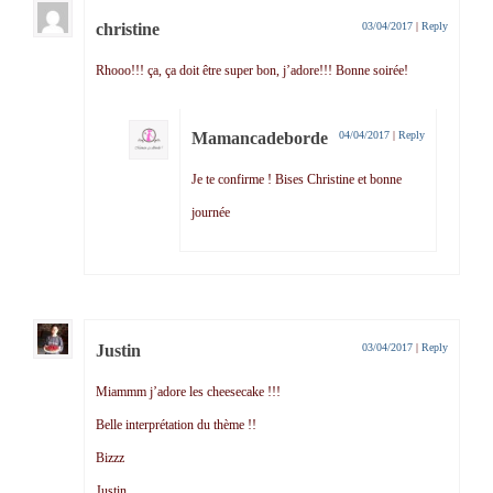
christine
03/04/2017
|
Reply
Rhooo!!! ça, ça doit être super bon, j’adore!!! Bonne soirée!
Mamancadeborde
04/04/2017
|
Reply
Je te confirme ! Bises Christine et bonne
journée
Justin
03/04/2017
|
Reply
Miammm j’adore les cheesecake !!!
Belle interprétation du thème !!
Bizzz
Justin