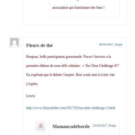
association qui fonctionne très bien !
Fleurs de thé
08/04/2017
|
Reply
Bonjour, belle participation gourmande. Passe t’inscrire a la
première édition de mon défi culinaire: » Tea Time Challenge #1″.
En espérant que le thème t’inspire. Bon week-end et à très vite
j’espère.
Lewis
http://www.fleursdethe.com/2017/02/tea-time-challenge-1.html
Mamancadeborde
23/04/2017
|
Reply