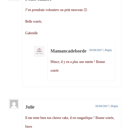
J’en prendrais volontiers un petit morceau 🙂
Belle soirée,
Gabrielle
Mamancadeborde
03/04/2017
|
Reply
Mince, il y en a plus une miette ! Bonne
soirée
Julie
03/04/2017
|
Reply
Il me tente bien ton cheese cake, il est magnifique ! Bonne soirée,
bises