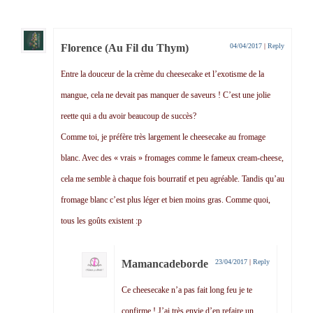
Florence (Au Fil du Thym)
04/04/2017
|
Reply
Entre la douceur de la crème du cheesecake et l’exotisme de la
mangue, cela ne devait pas manquer de saveurs ! C’est une jolie
reette qui a du avoir beaucoup de succès?
Comme toi, je préfère très largement le cheesecake au fromage
blanc. Avec des « vrais » fromages comme le fameux cream-cheese,
cela me semble à chaque fois bourratif et peu agréable. Tandis qu’au
fromage blanc c’est plus léger et bien moins gras. Comme quoi,
tous les goûts existent :p
Mamancadeborde
23/04/2017
|
Reply
Ce cheesecake n’a pas fait long feu je te
confirme ! J’ai très envie d’en refaire un