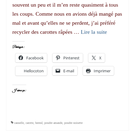
souvent un peu et il m’en reste quasiment à tous
les coups. Comme nous en avions déjà mangé pas
mal et avant qu’elles ne se perdent, j’ai préféré
recycler des carottes râpées …
Lire la suite­­
Partager :
Facebook
Pinterest
X
Hellocoton
E-mail
Imprimer
J’aime ça :
cannelle
,
carotte
,
hermé
,
poudre amande
,
poudre noisette