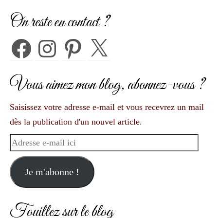
On reste en contact ?
Facebook
Instagram
Pinterest
X
Vous aimez mon blog, abonnez-vous ?
Saisissez votre adresse e-mail et vous recevrez un mail
dès la publication d'un nouvel article.
Adresse
e-
mail
Je m'abonne !
ici
Fouillez sur le blog