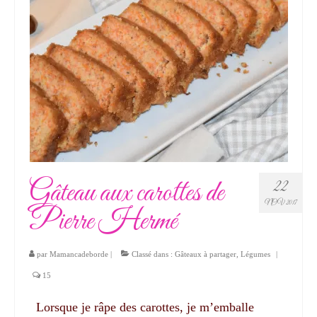
Gâteau aux carottes de
22
NOV 2017
Pierre Hermé
par
Mamancadeborde
|
Classé dans :
Gâteaux à partager
,
Légumes
|
15
Lorsque je râpe des carottes, je m’emballe