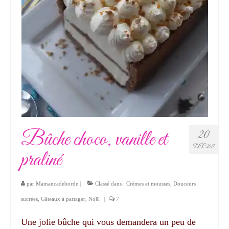
Bûche choco, vanille et
20
DÉC 2017
praliné
par
Mamancadeborde
|
Classé dans :
Crèmes et mousses
,
Douceurs
sucrées
,
Gâteaux à partager
,
Noël
|
7
Une jolie bûche qui vous demandera un peu de