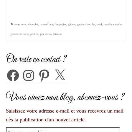
cacao amer
,
chocolat
,
croustillant
,
dacquoise
,
gâteau
,
gateau chocolat
,
noel
,
poudre amande
,
poudre noisette
,
praline
,
pralinoise
,
trianon
On reste en contact ?
Facebook
Instagram
Pinterest
X
Vous aimez mon blog, abonnez-vous ?
Saisissez votre adresse e-mail et vous recevrez un mail
dès la publication d'un nouvel article.
Adresse