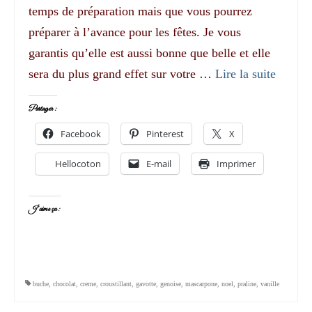
temps de préparation mais que vous pourrez
préparer à l’avance pour les fêtes. Je vous
garantis qu’elle est aussi bonne que belle et elle
sera du plus grand effet sur votre …
Lire la suite­­
Partager :
Facebook
Pinterest
X
Hellocoton
E-mail
Imprimer
J’aime ça :
buche
,
chocolat
,
creme
,
croustillant
,
gavotte
,
genoise
,
mascarpone
,
noel
,
praline
,
vanille