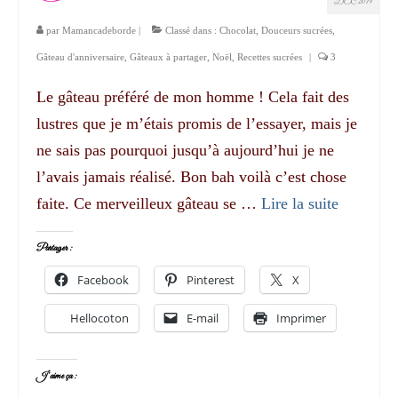
DÉC 2014
par
Mamancadeborde
|
Classé dans :
Chocolat
,
Douceurs sucrées
,
Gâteau d'anniversaire
,
Gâteaux à partager
,
Noël
,
Recettes sucrées
|
3
Le gâteau préféré de mon homme ! Cela fait des
lustres que je m’étais promis de l’essayer, mais je
ne sais pas pourquoi jusqu’à aujourd’hui je ne
l’avais jamais réalisé. Bon bah voilà c’est chose
faite. Ce merveilleux gâteau se …
Lire la suite­­
Partager :
Facebook
Pinterest
X
Hellocoton
E-mail
Imprimer
J’aime ça :