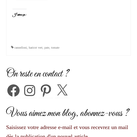
J’aime ça :
cannelloni
,
haricot vert
,
pate
,
tomate
On reste en contact ?
Facebook
Instagram
Pinterest
X
Vous aimez mon blog, abonnez-vous ?
Saisissez votre adresse e-mail et vous recevrez un mail
dès la publication d'un nouvel article.