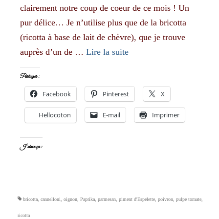
clairement notre coup de coeur de ce mois ! Un
pur délice… Je n’utilise plus que de la bricotta
(ricotta à base de lait de chèvre), que je trouve
auprès d’un de …
Lire la suite­­
Partager :
Facebook
Pinterest
X
Hellocoton
E-mail
Imprimer
J’aime ça :
bricotta
,
cannelloni
,
oignon
,
Paprika
,
parmesan
,
piment d'Espelette
,
poivron
,
pulpe tomate
,
ricotta