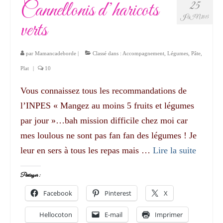
Cannellonis d’haricots
25
JUIN 2015
verts
par
Mamancadeborde
|
Classé dans :
Accompagnement
,
Légumes
,
Pâte
,
Plat
|
10
Vous connaissez tous les recommandations de
l’INPES « Mangez au moins 5 fruits et légumes
par jour »…bah mission difficile chez moi car
mes loulous ne sont pas fan fan des légumes ! Je
leur en sers à tous les repas mais …
Lire la suite­­
Partager :
Facebook
Pinterest
X
Hellocoton
E-mail
Imprimer