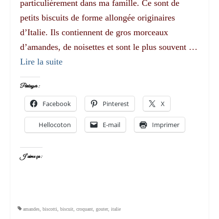
particulièrement dans ma famille. Ce sont de
petits biscuits de forme allongée originaires
d’Italie. Ils contiennent de gros morceaux
d’amandes, de noisettes et sont le plus souvent …
Lire la suite­­
Partager :
Facebook
Pinterest
X
Hellocoton
E-mail
Imprimer
J’aime ça :
amandes
,
biscotti
,
biscuit
,
croquant
,
gouter
,
italie