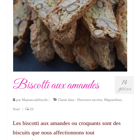
Biscotti aux amandes
14
JAN 2018
par
Mamancadeborde
|
Classé dans :
Douceurs sucrées
,
Mignardises
,
Noël
|
20
Les biscotti aux amandes ou croquants sont des
biscuits que nous affectionnons tout