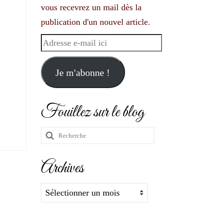
vous recevrez un mail dès la
publication d'un nouvel article.
Adresse
e-
mail
Je m'abonne !
ici
Fouillez sur le blog
Rechercher
:
Archives
Archives