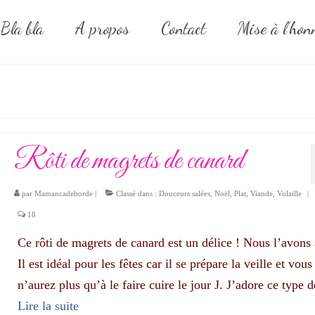
Bla bla
A propos
Contact
Mise à l’hon
Rôti de magrets de canard
par
Mamancadeborde
|
Classé dans :
Douceurs salées
,
Noël
,
Plat
,
Viande
,
Volaille
|
18
Ce rôti de magrets de canard est un délice ! Nous l’avons 
Il est idéal pour les fêtes car il se prépare la veille et vous
n’aurez plus qu’à le faire cuire le jour J. J’adore ce type
Lire la suite­­