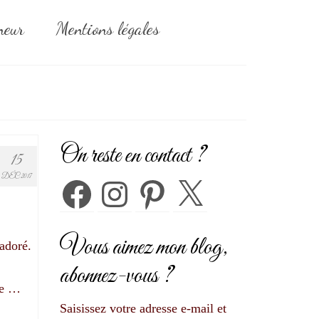
neur
Mentions légales
On reste en contact ?
15
DÉC 2017
Facebook
Instagram
Pinterest
X
Vous aimez mon blog,
adoré.
abonnez-vous ?
 de …
Saisissez votre adresse e-mail et