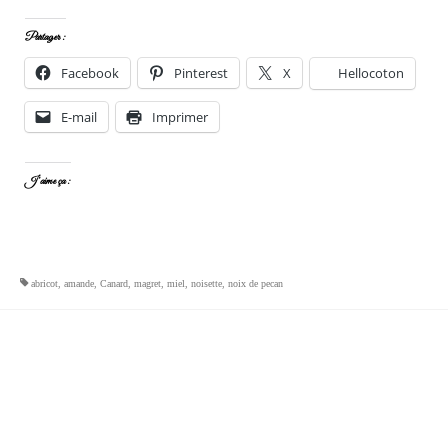
Partager :
Facebook
Pinterest
X
Hellocoton
E-mail
Imprimer
J’aime ça :
abricot
,
amande
,
Canard
,
magret
,
miel
,
noisette
,
noix de pecan