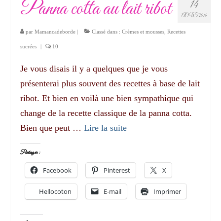
Panna cotta au lait ribot
14
AOÛT 2016
par
Mamancadeborde
|
Classé dans :
Crèmes et mousses
,
Recettes
sucrées
|
10
Je vous disais il y a quelques que je vous
présenterai plus souvent des recettes à base de lait
ribot. Et bien en voilà une bien sympathique qui
change de la recette classique de la panna cotta.
Bien que peut …
Lire la suite­­
Partager :
Facebook
Pinterest
X
Hellocoton
E-mail
Imprimer