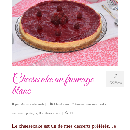
Cheesecake au fromage
2
SEP 2018
blanc
par
Mamancadeborde
|
Classé dans :
Crèmes et mousses
,
Fruits
,
Gâteaux à partager
,
Recettes sucrées
|
14
Le cheesecake est un de mes desserts préférés. Je