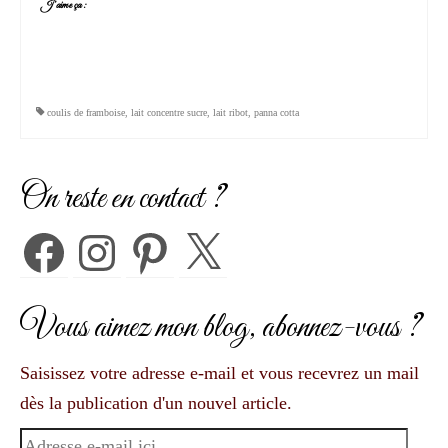
J’aime ça :
coulis de framboise
,
lait concentre sucre
,
lait ribot
,
panna cotta
On reste en contact ?
Facebook
Instagram
Pinterest
X
Vous aimez mon blog, abonnez-vous ?
Saisissez votre adresse e-mail et vous recevrez un mail
dès la publication d'un nouvel article.
Adresse