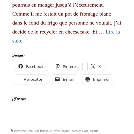
pourrais en manger jusqu’à l’écœurement.
Comme il me restait un pot de fromage blanc
dans le fond du frigo que personne ne voulait, j’ai
décidé de le recycler en cheesecake. Et …
Lire la
suite­­
Partager :
Facebook
Pinterest
X
Hellocoton
E-mail
Imprimer
J’aime ça :
cheesecake
,
coulis de framboise
,
creme liquide
,
fromage blanc
,
vanille