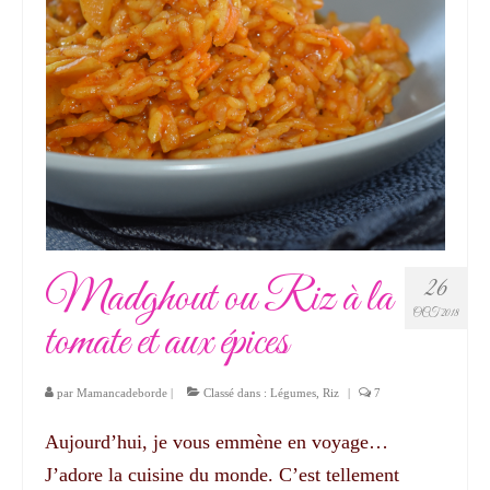
Madghout ou Riz à la
26
OCT 2018
tomate et aux épices
par
Mamancadeborde
|
Classé dans :
Légumes
,
Riz
|
7
Aujourd’hui, je vous emmène en voyage…
J’adore la cuisine du monde. C’est tellement