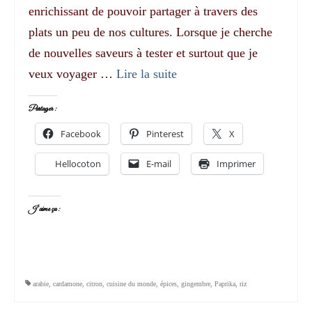
enrichissant de pouvoir partager à travers des
plats un peu de nos cultures. Lorsque je cherche
de nouvelles saveurs à tester et surtout que je
veux voyager …
Lire la suite­­
Partager :
Facebook
Pinterest
X
Hellocoton
E-mail
Imprimer
J’aime ça :
arabie
,
cardamone
,
citron
,
cuisine du monde
,
épices
,
gingembre
,
Paprika
,
riz