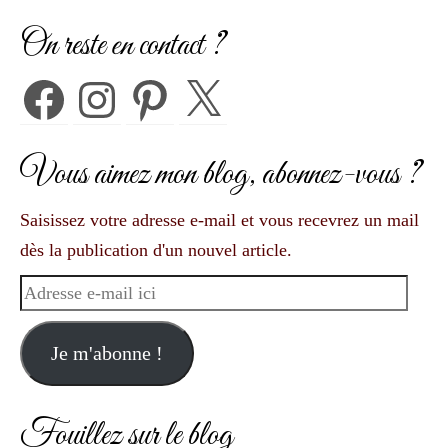
On reste en contact ?
Facebook
Instagram
Pinterest
X
Vous aimez mon blog, abonnez-vous ?
Saisissez votre adresse e-mail et vous recevrez un mail
dès la publication d'un nouvel article.
Adresse
e-
mail
Je m'abonne !
ici
Fouillez sur le blog