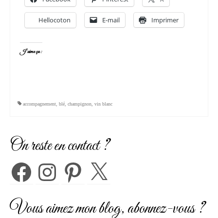
Hellocoton
E-mail
Imprimer
J’aime ça :
accompagnement
,
blé
,
champignon
,
vin blanc
On reste en contact ?
Facebook
Instagram
Pinterest
X
Vous aimez mon blog, abonnez-vous ?