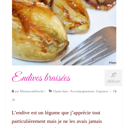
Endives braisées
17
FÉV 2017
par
Mamancadeborde
|
Classé dans :
Accompagnement
,
Légumes
|
26
L’endive est un légume que j’apprécie tout
particulièrement mais je ne les avais jamais