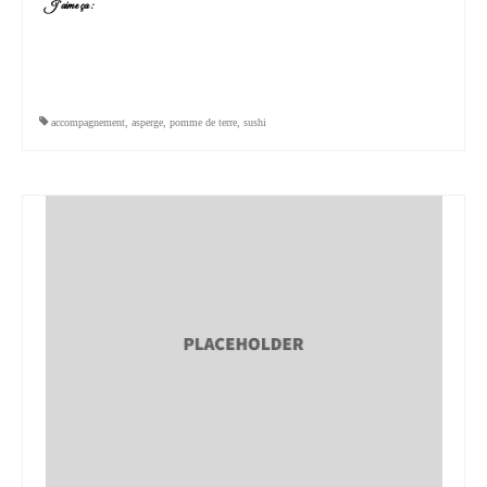
J’aime ça :
accompagnement
,
asperge
,
pomme de terre
,
sushi