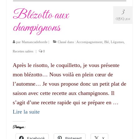
Blézotto aux
3
NOV 2014
champignons
par
Mamancadeborde
|
Classé dans :
Accompagnement
,
Blé
,
Légumes
,
Recettes salées
|
0
Après le risotto, le coquilletto, je vous présente
mon blézotto… Nous voilà en plein cœur de
l’automne… Je vous propose donc un petit plat de
saison avec cette recette aux champignons. Il
s’agit d’une recette rapide qui se prépare en …
Lire la suite­­
Partager :
Facebook
Pinterest
X