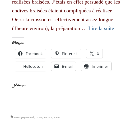
réalisées braisées. J’étais en effet persuadé que les
endives braisées étaient compliquées à réaliser.
Or, si la cuisson est effectivement assez longue
(1heure environ), la préparation …
Lire la suite­­
Partager :
Facebook
Pinterest
X
Hellocoton
E-mail
Imprimer
J’aime ça :
accompagnement
,
citron
,
endive
,
sucre