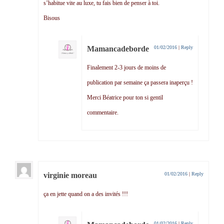
s’habitue vite au luxe, tu fais bien de penser à toi.
Bisous
Mamancadeborde
01/02/2016
|
Reply
Finalement 2-3 jours de moins de
publication par semaine ça passera inaperçu !
Merci Béatrice pour ton si gentil
commentaire.
virginie moreau
01/02/2016
|
Reply
ça en jette quand on a des invités !!!
01/02/2016
|
Reply