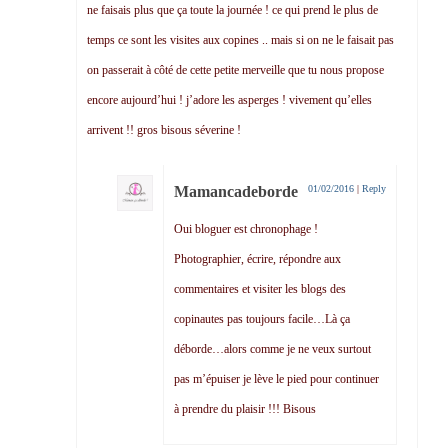
ne faisais plus que ça toute la journée ! ce qui prend le plus de
temps ce sont les visites aux copines .. mais si on ne le faisait pas
on passerait à côté de cette petite merveille que tu nous propose
encore aujourd’hui ! j’adore les asperges ! vivement qu’elles
arrivent !! gros bisous séverine !
Mamancadeborde
01/02/2016
|
Reply
Oui bloguer est chronophage !
Photographier, écrire, répondre aux
commentaires et visiter les blogs des
copinautes pas toujours facile…Là ça
déborde…alors comme je ne veux surtout
pas m’épuiser je lève le pied pour continuer
à prendre du plaisir !!! Bisous