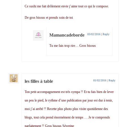
Ce sushi me fait drôlement envie j’aime tout ce qui le compose.
De gros bisous et prends soin de toi
Mamancadeborde
03/02/2016
|
Reply
Tu me fais trop rire… Gros bisous
les filles à table
01/02/2016
|
Reply
Ton petit accompagnement est très sympa !! Et tu fais bien de lever
un peu le pied, le rythme d’une publication par jour est dur à tenir,
moi j’ai arrêté !! Recette plus photo plus visite quotidienne des
blogs, tout cela prend énormément de temps … Je te comprends
parfaitement !! Gros bisous Séverine