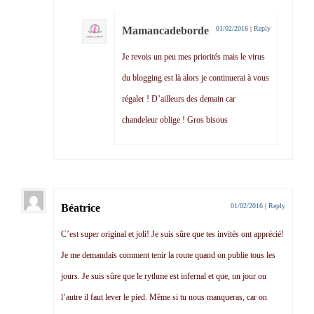
Mamancadeborde
01/02/2016
|
Reply
Je revois un peu mes priorités mais le virus
du blogging est là alors je continuerai à vous
régaler ! D’ailleurs des demain car
chandeleur oblige ! Gros bisous
Béatrice
01/02/2016
|
Reply
C’est super original et joli! Je suis sûre que tes invités ont apprécié!
Je me demandais comment tenir la route quand on publie tous les
jours. Je suis sûre que le rythme est infernal et que, un jour ou
l’autre il faut lever le pied. Même si tu nous manqueras, car on