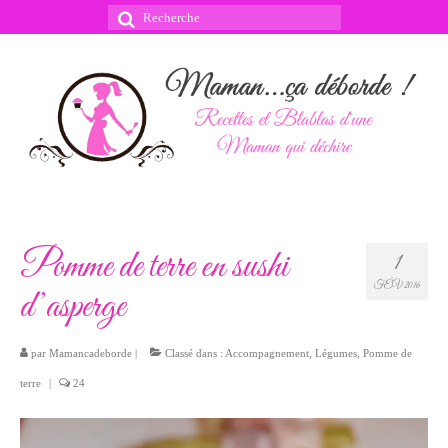
Rechercher
:
Pomme de terre en sushi
1
FÉV 2016
d’asperge
par
Mamancadeborde
|
Classé dans :
Accompagnement
,
Légumes
,
Pomme de
terre
|
24