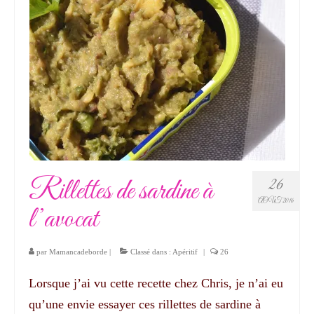
Rillettes de sardine à
26
AOÛT 2016
l’avocat
par
Mamancadeborde
|
Classé dans :
Apéritif
|
26
Lorsque j’ai vu cette recette chez Chris, je n’ai eu
qu’une envie essayer ces rillettes de sardine à