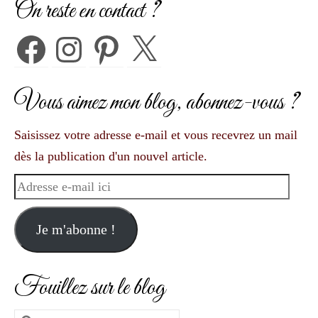
On reste en contact ?
Facebook
Instagram
Pinterest
X
Vous aimez mon blog, abonnez-vous ?
Saisissez votre adresse e-mail et vous recevrez un mail
dès la publication d'un nouvel article.
Adresse
e-
mail
Je m'abonne !
ici
Fouillez sur le blog