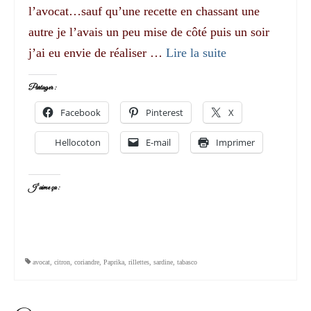
l’avocat…sauf qu’une recette en chassant une
autre je l’avais un peu mise de côté puis un soir
j’ai eu envie de réaliser …
Lire la suite­­
Partager :
Facebook
Pinterest
X
Hellocoton
E-mail
Imprimer
J’aime ça :
avocat
,
citron
,
coriandre
,
Paprika
,
rillettes
,
sardine
,
tabasco