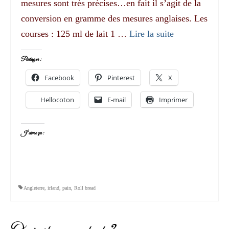
mesures sont très précises…en fait il s’agit de la
conversion en gramme des mesures anglaises. Les
courses : 125 ml de lait 1 …
Lire la suite­­
Partager :
Facebook
Pinterest
X
Hellocoton
E-mail
Imprimer
J’aime ça :
Angleterre
,
irland
,
pain
,
Roll bread