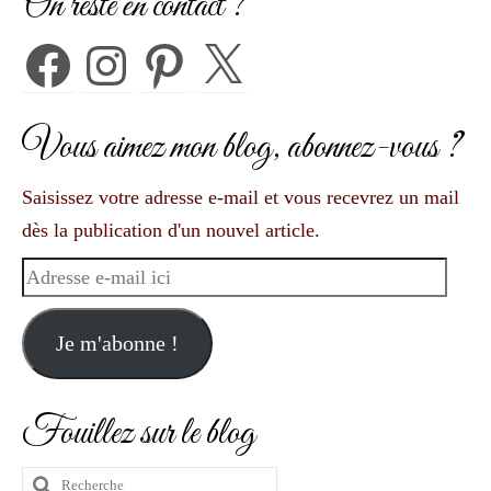
On reste en contact ?
Facebook
Instagram
Pinterest
X
Vous aimez mon blog, abonnez-vous ?
Saisissez votre adresse e-mail et vous recevrez un mail
dès la publication d'un nouvel article.
Adresse
e-
mail
Je m'abonne !
ici
Fouillez sur le blog
Rechercher