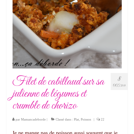
Filet de cabillaud sur sa
8
OCT 2018
julienne de légumes et
crumble de chorizo
par
Mamancadeborde
|
Classé dans :
Plat
,
Poisson
|
22
Je ne mange pas de poisson aussi souvent que je