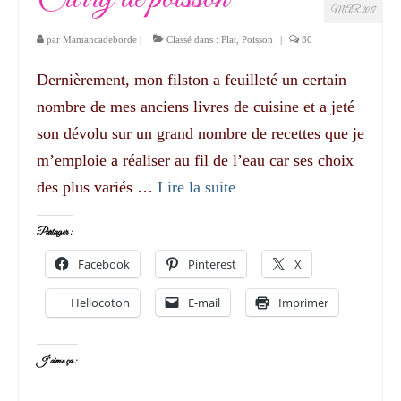
MAR 2017
par
Mamancadeborde
|
Classé dans :
Plat
,
Poisson
|
30
Dernièrement, mon filston a feuilleté un certain
nombre de mes anciens livres de cuisine et a jeté
son dévolu sur un grand nombre de recettes que je
m’emploie a réaliser au fil de l’eau car ses choix
des plus variés …
Lire la suite­­
Partager :
Facebook
Pinterest
X
Hellocoton
E-mail
Imprimer
J’aime ça :