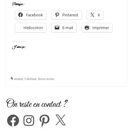
Partager :
Facebook
Pinterest
X
Hellocoton
E-mail
Imprimer
J’aime ça :
amande
,
Cabillaud
,
flocon avoine
On reste en contact ?
Facebook
Instagram
Pinterest
X