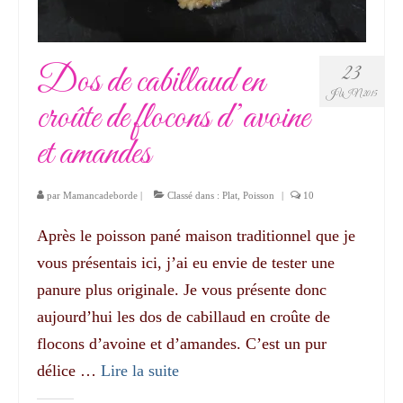
Dos de cabillaud en
23
JUIN 2015
croûte de flocons d’avoine
et amandes
par
Mamancadeborde
|
Classé dans :
Plat
,
Poisson
|
10
Après le poisson pané maison traditionnel que je
vous présentais ici, j’ai eu envie de tester une
panure plus originale. Je vous présente donc
aujourd’hui les dos de cabillaud en croûte de
flocons d’avoine et d’amandes. C’est un pur
délice …
Lire la suite­­