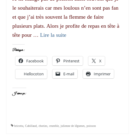
le souhaiterais car mes loulous n’en sont pas fan
et que j’ai très souvent la flemme de faire
plusieurs plats. Alors je profite de repas en tête à
tête pour …
Lire la suite­­
Partager :
Facebook
Pinterest
X
Hellocoton
E-mail
Imprimer
J’aime ça :
bricotta
,
Cabillaud
,
chorizo
,
crumble
,
julienne de légumes
,
poisson