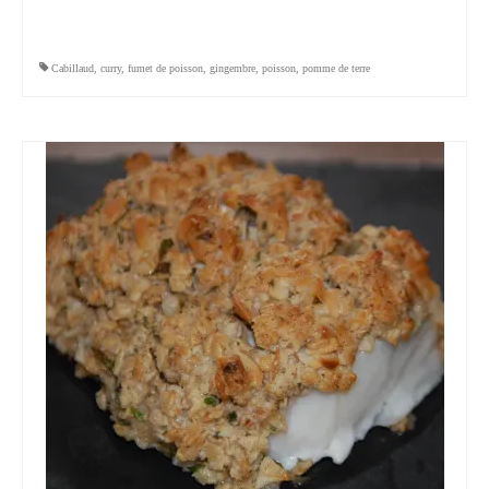
Cabillaud
,
curry
,
fumet de poisson
,
gingembre
,
poisson
,
pomme de terre