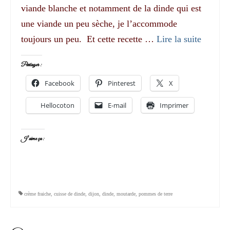
viande blanche et notamment de la dinde qui est
une viande un peu sèche, je l’accommode
toujours un peu. Et cette recette …
Lire la suite­­
Partager :
Facebook
Pinterest
X
Hellocoton
E-mail
Imprimer
J’aime ça :
crème fraiche
,
cuisse de dinde
,
dijon
,
dinde
,
moutarde
,
pommes de terre