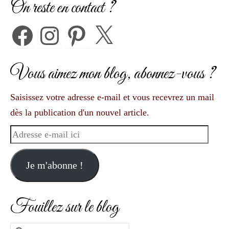
On reste en contact ?
Facebook
Instagram
Pinterest
X
Vous aimez mon blog, abonnez-vous ?
Saisissez votre adresse e-mail et vous recevrez un mail
dès la publication d'un nouvel article.
Adresse
e-
mail
Je m'abonne !
ici
Fouillez sur le blog