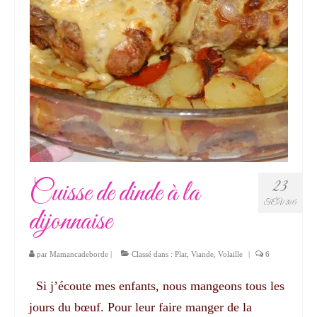
Cuisse de dinde à la
23
FÉV 2015
dijonnaise
par
Mamancadeborde
|
Classé dans :
Plat
,
Viande
,
Volaille
|
6
Si j’écoute mes enfants, nous mangeons tous les
jours du bœuf. Pour leur faire manger de la