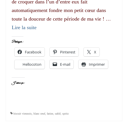
de croquer dans l’un d’entre eux fait
automatiquement fondre mon petit cœur dans
toute la douceur de cette période de ma vie ! …
Lire la suite­­
Partager :
Facebook
Pinterest
X
Hellocoton
E-mail
Imprimer
J’aime ça :
biscuit viennois
,
blanc oeuf
,
farine
,
sablé
,
spritz