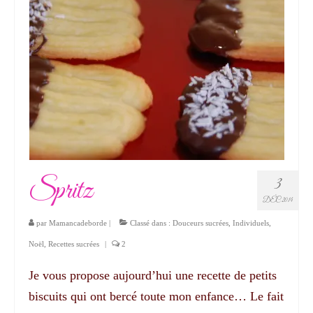
Spritz
3
DÉC 2014
par
Mamancadeborde
|
Classé dans :
Douceurs sucrées
,
Individuels
,
Noël
,
Recettes sucrées
|
2
Je vous propose aujourd’hui une recette de petits
biscuits qui ont bercé toute mon enfance… Le fait