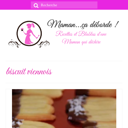
Rechercher
:
biscuit viennois