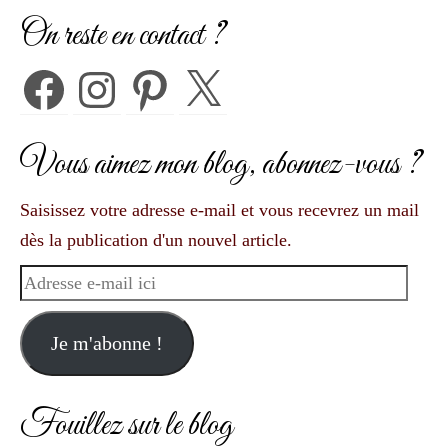
On reste en contact ?
Facebook
Instagram
Pinterest
X
Vous aimez mon blog, abonnez-vous ?
Saisissez votre adresse e-mail et vous recevrez un mail
dès la publication d'un nouvel article.
Adresse
e-
mail
Je m'abonne !
ici
Fouillez sur le blog